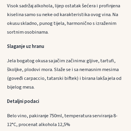
Visok sadržaj alkohola, lijep ostatak šećera i profinjena
kiselina samo su neke od karakteristika ovog vina. Na
okusu skladno, punog tijela, harmonično s izraženim
sortnim osobinama.
Slaganje uz hranu
Jela bogatog okusa sa jačim začinima: gljive, tartufi,
školjke, plodovi mora. Slaže se i sa nemasnim mesima
(goveđi carpaccio, tatarski biftek) i birana lakša jela od
bijelog mesa.
Detaljni podaci
Belo vino, pakiranje 750ml, temperatura serviranja 8-
12°C, procenat alkohola 12,5%