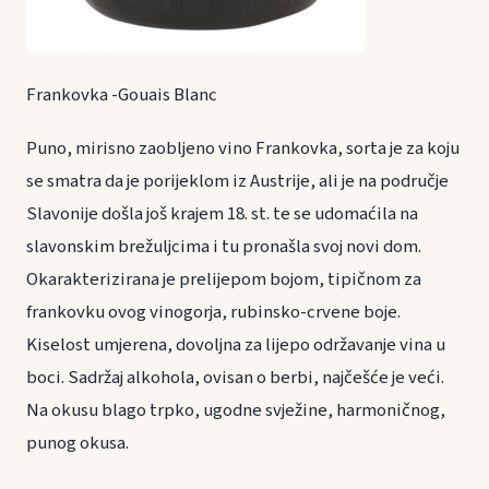
Frankovka -Gouais Blanc
Puno, mirisno zaobljeno vino Frankovka, sorta je za koju
se smatra da je porijeklom iz Austrije, ali je na područje
Slavonije došla još krajem 18. st. te se udomaćila na
slavonskim brežuljcima i tu pronašla svoj novi dom.
Okarakterizirana je prelijepom bojom, tipičnom za
frankovku ovog vinogorja, rubinsko-crvene boje.
Kiselost umjerena, dovoljna za lijepo održavanje vina u
boci. Sadržaj alkohola, ovisan o berbi, najčešće je veći.
Na okusu blago trpko, ugodne svježine, harmoničnog,
punog okusa.