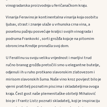
vinogradarska proizvodnja u feričanačkom kraju.
Vinarija Feravino je kontinentalna vinarija koja osobitu
ljubav, strast i znanje ulaže u vrhunska crna vina, a
posebnu pažnju posvećuje kraljici svojih vinograda i
podruma Frankovki , sorti grožđa koja je na pitomim
obroncima Krndije pronašla svoj dom.
U FeraVinu su svoju veliku vrijednost i marljivi trud
ručno branog grožđa pretočili smo u elegantne butelje,
odjenuli ih u ruho protkano slavonskim zlatovezom i
mirisom slavonskih šuma. Naše vino kroz povijest bilo je
vjerni pratitelj poznatim piscima i skladateljima ovoga
kraja. Čest gost naše plemenitaške obitelji Mihalović
bio je i Frantz Listz poznati skladatelj, koji je inspiraciju