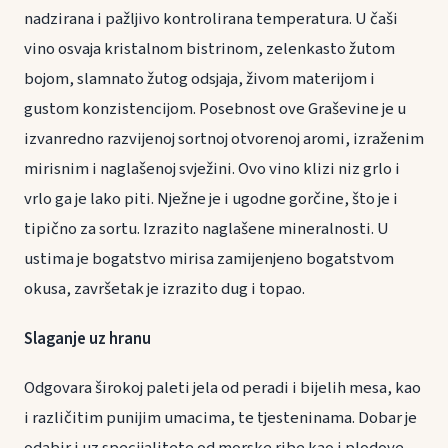
nadzirana i pažljivo kontrolirana temperatura. U čaši
vino osvaja kristalnom bistrinom, zelenkasto žutom
bojom, slamnato žutog odsjaja, živom materijom i
gustom konzistencijom. Posebnost ove Graševine je u
izvanredno razvijenoj sortnoj otvorenoj aromi, izraženim
mirisnim i naglašenoj svježini. Ovo vino klizi niz grlo i
vrlo ga je lako piti. Nježne je i ugodne gorčine, što je i
tipično za sortu. Izrazito naglašene mineralnosti. U
ustima je bogatstvo mirisa zamijenjeno bogatstvom
okusa, završetak je izrazito dug i topao.
Slaganje uz hranu
Odgovara širokoj paleti jela od peradi i bijelih mesa, kao
i različitim punijim umacima, te tjesteninama. Dobar je
odabir i uz specijalitete od morske ribe kao i plodove