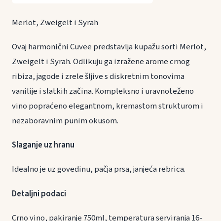
Merlot, Zweigelt i Syrah
Ovaj harmonični Cuvee predstavlja kupažu sorti Merlot,
Zweigelt i Syrah. Odlikuju ga izražene arome crnog
ribiza, jagode i zrele šljive s diskretnim tonovima
vanilije i slatkih začina. Kompleksno i uravnoteženo
vino popraćeno elegantnom, kremastom strukturom i
nezaboravnim punim okusom.
Slaganje uz hranu
Idealno je uz govedinu, pačja prsa, janjeća rebrica.
Detaljni podaci
Crno vino, pakiranje 750ml, temperatura serviranja 16-