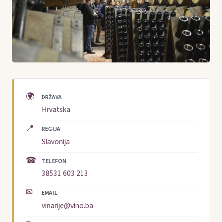
🌍
DRŽAVA
Hrvatska
📍
REGIJA
Slavonija
☎
TELEFON
38531 603 213
✉
EMAIL
vinarije@vino.ba