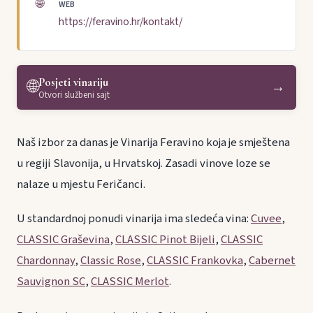
🌐
WEB
https://feravino.hr/kontakt/
Posjeti vinariju
🌐
→
Otvori službeni sajt
Naš izbor za danas je Vinarija Feravino koja je smještena
u regiji Slavonija, u Hrvatskoj. Zasadi vinove loze se
nalaze u mjestu Feričanci.
U standardnoj ponudi vinarija ima sledeća vina:
Cuvee
,
CLASSIC Graševina
,
CLASSIC Pinot Bijeli
,
CLASSIC
Chardonnay
,
Classic Rose
,
CLASSIC Frankovka
,
Cabernet
Sauvignon SC
,
CLASSIC Merlot
.