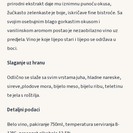
prirodni ekstrakt daje mu iznimnu punoću okusa,
žućkasto zelenkaste je boje, iskričave fine bistroće. Sa
svojim osebujnim blago gorkastim okusom i
vanilinskom aromom postao je nezaobilazno vino uz
predjela. Vino je koje lijepo stari i lijepo se održava u
boci.
Slaganje uz hranu
Odlično se slaže sa svim vrstama juha, hladne nareske,
sireve,plodove mora, bijelo meso, bijelu ribu, teletinu
te jela s roštilja.
Detaljni podaci
Belo vino, pakiranje 750ml, temperatura serviranja 8-