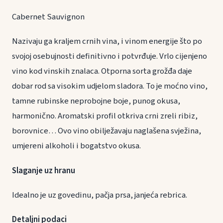
Cabernet Sauvignon
Nazivaju ga kraljem crnih vina, i vinom energije što po
svojoj osebujnosti definitivno i potvrđuje. Vrlo cijenjeno
vino kod vinskih znalaca. Otporna sorta grožđa daje
dobar rod sa visokim udjelom sladora. To je moćno vino,
tamne rubinske neprobojne boje, punog okusa,
harmonično. Aromatski profil otkriva crni zreli ribiz,
borovnice… Ovo vino obilježavaju naglašena svježina,
umjereni alkoholi i bogatstvo okusa.
Slaganje uz hranu
Idealno je uz govedinu, pačja prsa, janjeća rebrica.
Detaljni podaci