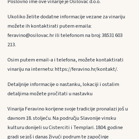
Poslovno ime ove vinarije je Osilovac d.o.o.
Ukoliko želite dodatne informacije vezane za vinariju
možete ih kontaktirati putem emaila:
feravino@osilovac.hr ili telefonom na broj: 38531 603
213.
Osim putem email-a i telefona, možete kontaktirati
vinariju na internetu: https://feravino.hr/kontakt/.
Detaljnije informacije o nastanku, lokaciji i ostalim
detaljima možete pročitati u nastavku
Vinarija Feravino korijene svoje tradicije pronalazi još u
davnom 18. stoljeću. Na području Slavonije vinsku
kulturu donijeli su Cisterciti i Templari. 1804. godine
gradi se još i danas živući podrum te započinje