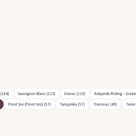
 (164)
Sauvignon Blanc (123)
Vranac (110)
Italijanski Rizling – Graše
Pinot Sivi (Pinot Gris) (57)
Tamjanika (57)
Traminac (49)
Teran
alvazija istarska (26)
Cabernet Franc (22)
Pinot Bijeli (Pinot Blanc) (21)
Pošip (12)
Zelen (12)
Maraština (9)
Stanušina (9)
Muskat Ha