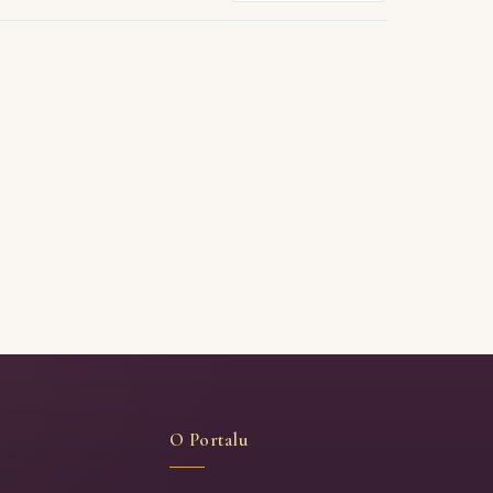
Rizling italijanski (4)
Italijanski rizling (4)
Merlo (4)
Pinot Noir (2)
Temjanika (2)
Syrah (2)
Malvazija istarska, Teran (2)
Malvazija Istarska (2)
O Portalu