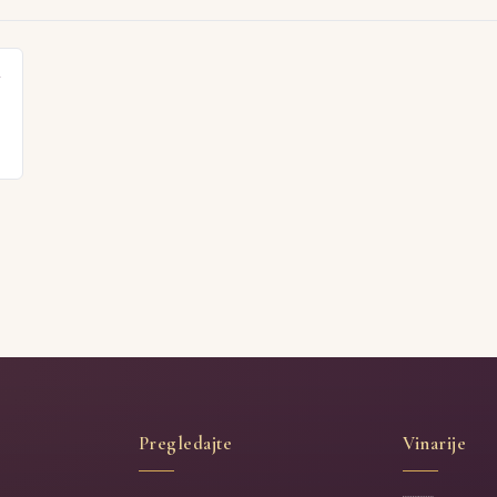
 (5)
Žlahtina (4)
Barbera (4)
Sauvignon (4)
Renski rizling (4)
Probus (3)
Muškat momjanski (3)
Trnjak (2)
Sangiovese (2)
r
2)
Župljanka (2)
Šardone (2)
Kaberne sovinjon (2)
Grašac (2)
Pregledajte
Vinarije