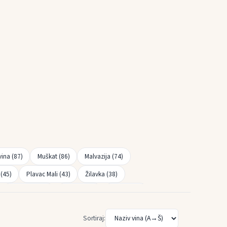
vina (87)
Muškat (86)
Malvazija (74)
 (45)
Plavac Mali (43)
Žilavka (38)
Prokupac (19)
Rebula (18)
Refošk (18)
mburg (8)
Silvanac (Silvaner) (7)
Škrlet (7)
Sortiraj: