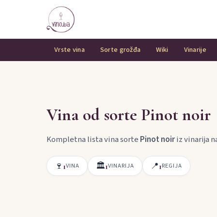
Vrste vina
Sorte grožđa
Wiki
Vinarije
Vina od sorte Pinot noir
Kompletna lista vina sorte
Pinot noir
iz vinarija 
🍷
🏛
📍
1
1
1
VINA
VINARIJA
REGIJA