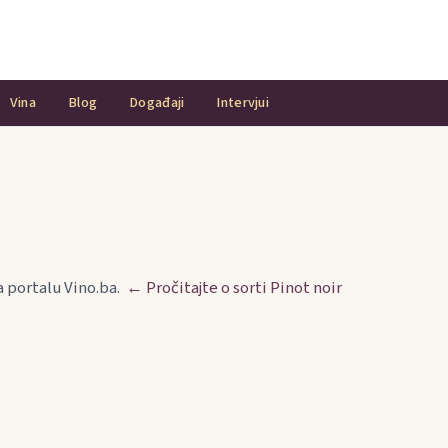
Vina
Blog
Događaji
Intervjui
na portalu Vino.ba.
← Pročitajte o sorti Pinot noir