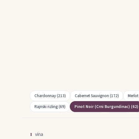
Chardonnay (213)
Cabernet Sauvignon (172)
Merlot
Rajnski rizling (69)
Pinot Noir (Crni Burgundinac) (62)
Frankovka (34)
Shiraz (Syrah) (31)
Blatina (26)
M
Smederevka (15)
Pušipel (Furmint) (14)
Pinela (14)
1
vina