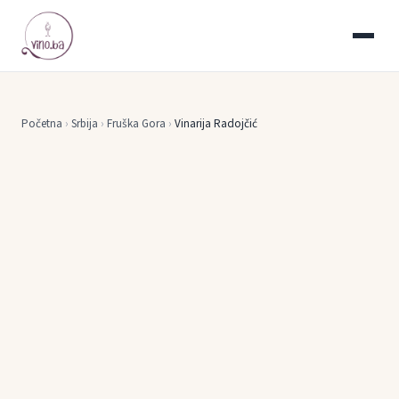
Početna
›
Srbija
›
Fruška Gora
›
Vinarija Radojčić