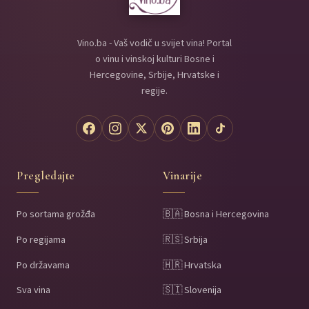
Vino.ba - Vaš vodič u svijet vina! Portal
o vinu i vinskoj kulturi Bosne i
Hercegovine, Srbije, Hrvatske i
regije.
Pregledajte
Vinarije
Po sortama grožđa
🇧🇦 Bosna i Hercegovina
Po regijama
🇷🇸 Srbija
Po državama
🇭🇷 Hrvatska
Sva vina
🇸🇮 Slovenija