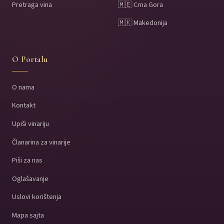
Pretraga vina
🇲🇪 Crna Gora
🇲🇰 Makedonija
O Portalu
O nama
Kontakt
Upiši vinariju
Članarina za vinarije
Piši za nas
Oglašavanje
Uslovi korištenja
Mapa sajta