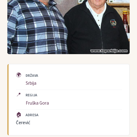
🌍
DRŽAVA
Srbija
📍
REGIJA
Fruška Gora
🏠
ADRESA
Čerević