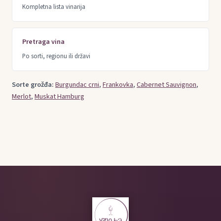
Kompletna lista vinarija
Pretraga vina
Po sorti, regionu ili državi
Sorte grožđa:
Burgundac crni
,
Frankovka
,
Cabernet Sauvignon
,
Merlot
,
Muskat Hamburg