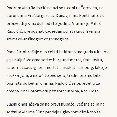
Podrum vina Radojčić nalazi se u centru Čerevića, na
obroncima Fruške gore uz Dunav, i ima kontinuitet u
proizvodnji vina duži od sto godina. Vlasnik je Miloš
Radojčić, prepoznat kao jedan od istaknutih vinara
sremsko-fruškogorskog vinogorja.
Radojčić obrađuje oko četiri hektara vinograda u kojima
gaji isključivo crne sorte: burgundac crni, frankovku,
cabernet sauvignon, merlot i muskat hamburg. Iako je
Fruška gora, a naročito ovo selo, tradicionalno bila
poznata po belim vinima, Radojčić se opredelio za
crvena vina i proizvodi pet sortnih vina, kao i roze.
Vlasnik naglašava da ne pravi kupaže, već insistira na
sortnim vinima. Vina prodaje uglavnom direktno sa