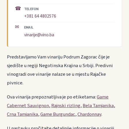
☎
TELEFON
+381 64 4802576
✉
EMAIL
vinarije@vino.ba
Predstavljamo Vam vinariju Podrum Zagorac čije je
sjedište u regiji Negotinska Krajina u Srbiji. Predivni
vinogradi ove vinarije nalaze se u mjestu Rajačke
pivnice.
Ova vinarija prepoznatljiva je po etiketama:
Game
Cabernet Sauvignon
,
Rajnski rizling
,
Bela Tamjanika
,
Crna Tamjanika
,
Game Burgundac
,
Chardonnay
.
U nastavku pročitajte detaljnije informacije o vinariji