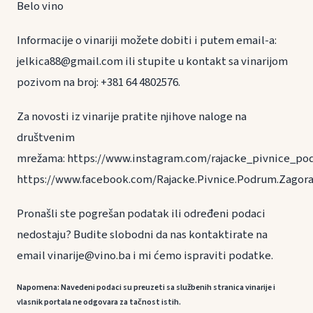
Belo vino
Informacije o vinariji možete dobiti i putem email-a:
jelkica88@gmail.com ili stupite u kontakt sa vinarijom
pozivom na broj: +381 64 4802576.
Za novosti iz vinarije pratite njihove naloge na
društvenim
mrežama: https://www.instagram.com/rajacke_pivnice_po
https://www.facebook.com/Rajacke.Pivnice.Podrum.Zagora
Pronašli ste pogrešan podatak ili određeni podaci
nedostaju? Budite slobodni da nas kontaktirate na
email vinarije@vino.ba i mi ćemo ispraviti podatke.
Napomena: Navedeni podaci su preuzeti sa službenih stranica vinarije i
vlasnik portala ne odgovara za tačnost istih.