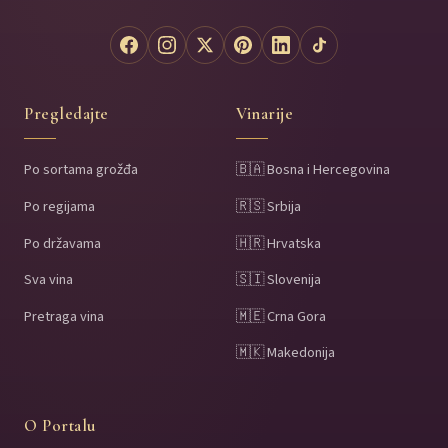
Pregledajte
Vinarije
Po sortama grožđa
🇧🇦 Bosna i Hercegovina
Po regijama
🇷🇸 Srbija
Po državama
🇭🇷 Hrvatska
Sva vina
🇸🇮 Slovenija
Pretraga vina
🇲🇪 Crna Gora
🇲🇰 Makedonija
O Portalu