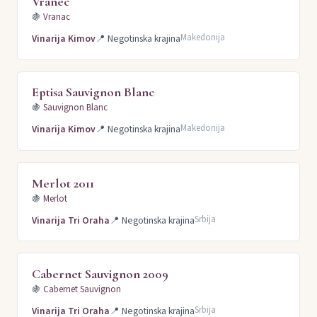
Vranec
🍇
Vranac
Makedonija
Vinarija Kimov
📍
Negotinska krajina
Eptisa Sauvignon Blanc
🍇
Sauvignon Blanc
Makedonija
Vinarija Kimov
📍
Negotinska krajina
Merlot 2011
🍇
Merlot
Srbija
Vinarija Tri Oraha
📍
Negotinska krajina
Cabernet Sauvignon 2009
🍇
Cabernet Sauvignon
Srbija
Vinarija Tri Oraha
📍
Negotinska krajina