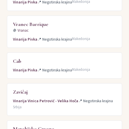
Makedonija
Vinarija Pivka
📍
Negotinska krajina
Vranec Barrique
🍇
Vranac
Makedonija
Vinarija Pivka
📍
Negotinska krajina
Cab
Makedonija
Vinarija Pivka
📍
Negotinska krajina
Zavičaj
Vinarija Vinica Petrović - Velika Hoča
📍
Negotinska krajina
Srbija
Metohijsko Crveno