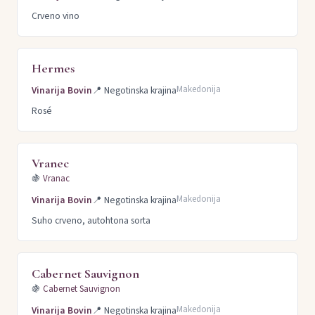
Crveno vino
Hermes
Makedonija
Vinarija Bovin
📍
Negotinska krajina
Rosé
Vranec
🍇
Vranac
Makedonija
Vinarija Bovin
📍
Negotinska krajina
Suho crveno, autohtona sorta
Cabernet Sauvignon
🍇
Cabernet Sauvignon
Makedonija
Vinarija Bovin
📍
Negotinska krajina