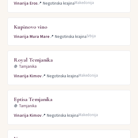
Makedonija
Vinarija Eros
📍
Negotinska krajina
Kupinovo vino
Srbija
Vinarija Mura Mare
📍
Negotinska krajina
Royal Temjanika
🍇
Tamjanika
Makedonija
Vinarija Kimov
📍
Negotinska krajina
Eptisa Temjanika
🍇
Tamjanika
Makedonija
Vinarija Kimov
📍
Negotinska krajina