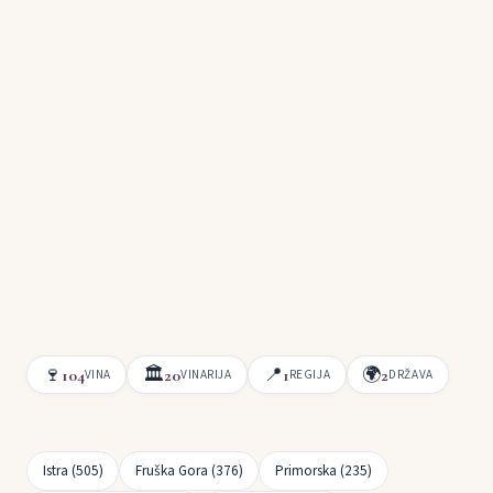
🍷
🏛
📍
🌍
104
20
1
2
VINA
VINARIJA
REGIJA
DRŽAVA
Istra (505)
Fruška Gora (376)
Primorska (235)