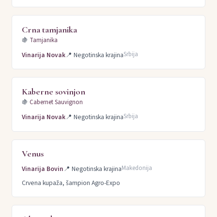
Crna tamjanika
🍇
Tamjanika
Srbija
Vinarija Novak
📍
Negotinska krajina
Kaberne sovinjon
🍇
Cabernet Sauvignon
Srbija
Vinarija Novak
📍
Negotinska krajina
Venus
Makedonija
Vinarija Bovin
📍
Negotinska krajina
Crvena kupaža, šampion Agro-Expo