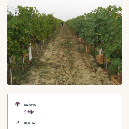
🌍
DRŽAVA
Srbija
📍
REGIJA