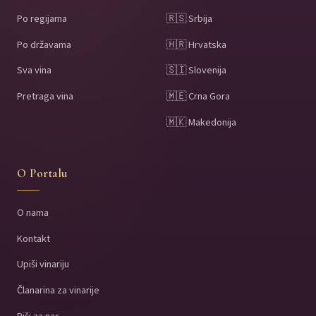
Po regijama
🇷🇸 Srbija
Po državama
🇭🇷 Hrvatska
Sva vina
🇸🇮 Slovenija
Pretraga vina
🇲🇪 Crna Gora
🇲🇰 Makedonija
O Portalu
O nama
Kontakt
Upiši vinariju
Članarina za vinarije