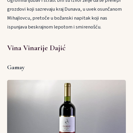
Ogromna ljubav i strast bili su izvor želje da se prelepi
grozdovi koji sazrevaju kraj Dunava, u uvek osunčanom
Mihajlovcu, pretoče u božanski napitak koji nas
ispunjava beskrajnom lepotom i smirenošću.
Vina Vinarije Dajić
Gamay