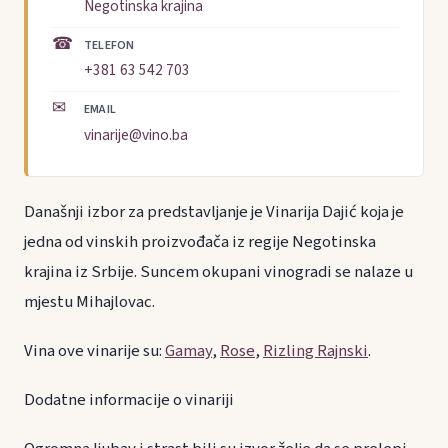
Negotinska krajina
☎
TELEFON
+381 63 542 703
✉
EMAIL
vinarije@vino.ba
Današnji izbor za predstavljanje je Vinarija Dajić koja je
jedna od vinskih proizvođača iz regije Negotinska
krajina iz Srbije. Suncem okupani vinogradi se nalaze u
mjestu Mihajlovac.
Vina ove vinarije su:
Gamay
,
Rose
,
Rizling Rajnski
.
Dodatne informacije o vinariji