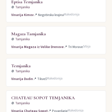
Eptisa Temjanika
🍇
Tamjanika
Makedonija
Vinarija Kimov
📍
Negotinska krajina
Magaza Tamjanika
🍇
Tamjanika
Srbija
Vinarija Magaza iz Velike Drenove
📍
Tri Morave
Temjanika
🍇
Tamjanika
Makedonija
Vinarija Dudin
📍
Tikveš
CHATEAU SOPOT TEMJANIKA
🍇
Tamjanika
Makedonija
Vinarija Chateau Sopot
📍
Povardarje