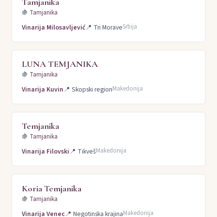
Tamjanika
🍇
Tamjanika
Srbija
Vinarija Milosavljević
📍
Tri Morave
LUNA TEMJANIKA
🍇
Tamjanika
Makedonija
Vinarija Kuvin
📍
Skopski region
Temjanika
🍇
Tamjanika
Makedonija
Vinarija Filovski
📍
Tikveš
Koria Temjanika
🍇
Tamjanika
Makedonija
Vinarija Venec
📍
Negotinska krajina