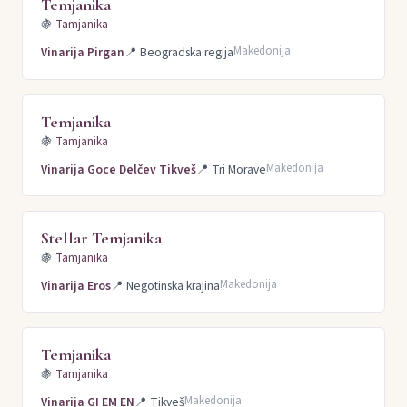
Temjanika
🍇
Tamjanika
Makedonija
Vinarija Pirgan
📍
Beogradska regija
Temjanika
🍇
Tamjanika
Makedonija
Vinarija Goce Delčev Tikveš
📍
Tri Morave
Stellar Temjanika
🍇
Tamjanika
Makedonija
Vinarija Eros
📍
Negotinska krajina
Temjanika
🍇
Tamjanika
Makedonija
Vinarija GI EM EN
📍
Tikveš