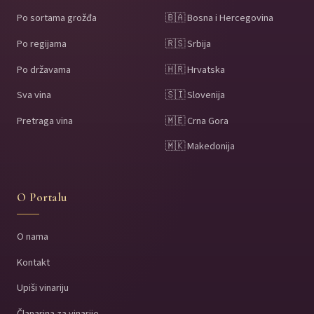
Po sortama grožđa
🇧🇦 Bosna i Hercegovina
Po regijama
🇷🇸 Srbija
Po državama
🇭🇷 Hrvatska
Sva vina
🇸🇮 Slovenija
Pretraga vina
🇲🇪 Crna Gora
🇲🇰 Makedonija
O Portalu
O nama
Kontakt
Upiši vinariju
Članarina za vinarije