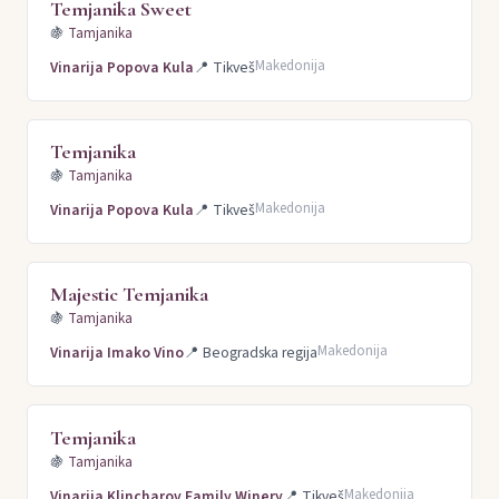
Temjanika Sweet
🍇
Tamjanika
Makedonija
Vinarija Popova Kula
📍
Tikveš
Temjanika
🍇
Tamjanika
Makedonija
Vinarija Popova Kula
📍
Tikveš
Majestic Temjanika
🍇
Tamjanika
Makedonija
Vinarija Imako Vino
📍
Beogradska regija
Temjanika
🍇
Tamjanika
Makedonija
Vinarija Klincharov Family Winery
📍
Tikveš