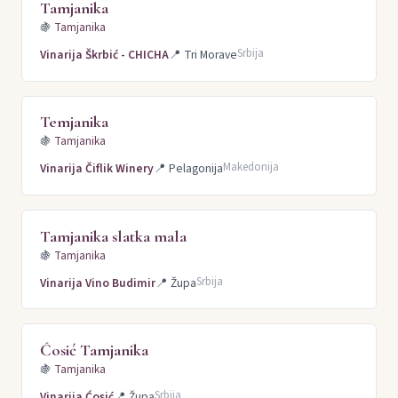
Tamjanika
🍇
Tamjanika
Srbija
Vinarija Škrbić - CHICHA
📍
Tri Morave
Temjanika
🍇
Tamjanika
Makedonija
Vinarija Čiflik Winery
📍
Pelagonija
Tamjanika slatka mala
🍇
Tamjanika
Srbija
Vinarija Vino Budimir
📍
Župa
Ćosić Tamjanika
🍇
Tamjanika
Srbija
Vinarija Ćosić
📍
Župa