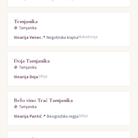
Temjanika
🍇
Tamjanika
Makedonija
Vinarija Venec
📍
Negotinska krajina
Doja Tamjanika
🍇
Tamjanika
Srbija
Vinarija Doja
Belo vino Trač Tamjanika
🍇
Tamjanika
Srbija
Vinarija Pantić
📍
Beogradska regija