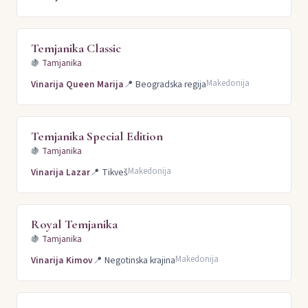
Temjanika Classic
🍇
Tamjanika
Makedonija
Vinarija Queen Marija
📍
Beogradska regija
Temjanika Special Edition
🍇
Tamjanika
Makedonija
Vinarija Lazar
📍
Tikveš
Royal Temjanika
🍇
Tamjanika
Makedonija
Vinarija Kimov
📍
Negotinska krajina