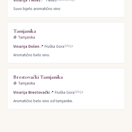
Vinarija Tikveš
📍
Tikveš
Suvo bijelo aromatično vino
Tamjanika
🍇
Tamjanika
Srbija
Vinarija Došen
📍
Fruška Gora
Aromatično belo vino.
Brestovački Tamjanika
🍇
Tamjanika
Srbija
Vinarija Brestovački
📍
Fruška Gora
Aromatično belo vino od tamjanike.