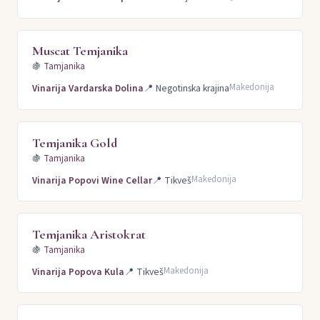
Muscat Temjanika
🍇
Tamjanika
Makedonija
Vinarija Vardarska Dolina
📍
Negotinska krajina
Temjanika Gold
🍇
Tamjanika
Makedonija
Vinarija Popovi Wine Cellar
📍
Tikveš
Temjanika Aristokrat
🍇
Tamjanika
Makedonija
Vinarija Popova Kula
📍
Tikveš