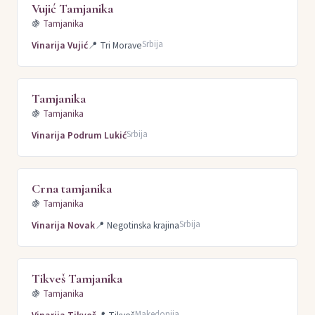
Vujić Tamjanika
🍇
Tamjanika
Srbija
Vinarija Vujić
📍
Tri Morave
Tamjanika
🍇
Tamjanika
Srbija
Vinarija Podrum Lukić
Crna tamjanika
🍇
Tamjanika
Srbija
Vinarija Novak
📍
Negotinska krajina
Tikveš Tamjanika
🍇
Tamjanika
Makedonija