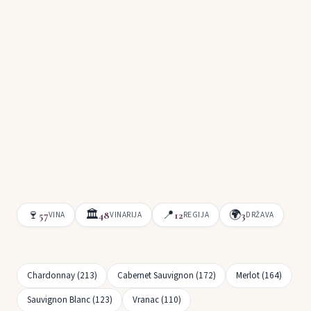
🍷
🏛
📍
🌍
57
48
12
3
VINA
VINARIJA
REGIJA
DRŽAVA
Chardonnay (213)
Cabernet Sauvignon (172)
Merlot (164)
Sauvignon Blanc (123)
Vranac (110)