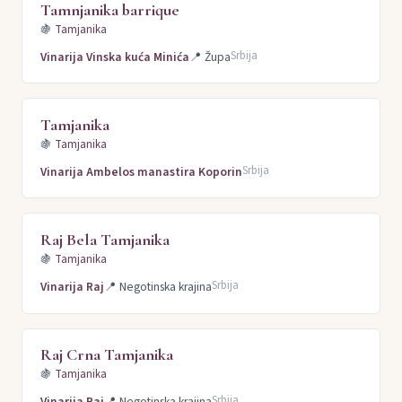
Tamnjanika barrique
🍇
Tamjanika
Srbija
Vinarija Vinska kuća Minića
📍
Župa
Tamjanika
🍇
Tamjanika
Srbija
Vinarija Ambelos manastira Koporin
Raj Bela Tamjanika
🍇
Tamjanika
Srbija
Vinarija Raj
📍
Negotinska krajina
Raj Crna Tamjanika
🍇
Tamjanika
Srbija
Vinarija Raj
📍
Negotinska krajina