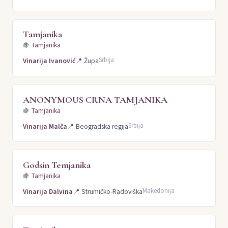
Tamjanika
🍇
Tamjanika
Srbija
Vinarija Ivanović
📍
Župa
ANONYMOUS CRNA TAMJANIKA
🍇
Tamjanika
Srbija
Vinarija Malča
📍
Beogradska regija
Godsin Temjanika
🍇
Tamjanika
Makedonija
Vinarija Dalvina
📍
Strumičko-Radoviška