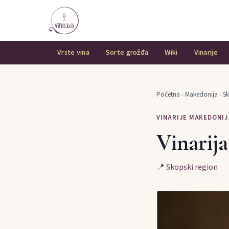
Vrste vina
Sorte grožđa
Wiki
Vinarije
Početna
›
Makedonija
›
Sk
VINARIJE MAKEDONIJ
Vinarij
📍
Skopski region