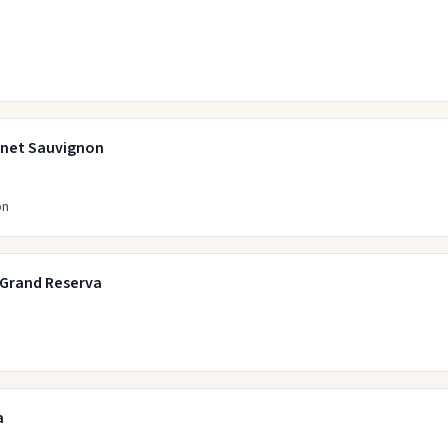
rnet Sauvignon
on
 Grand Reserva
a