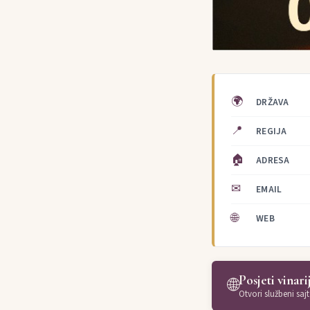
🌍
DRŽAVA
📍
REGIJA
🏠
ADRESA
✉
EMAIL
🌐
WEB
Posjeti vinari
🌐
Otvori službeni sajt