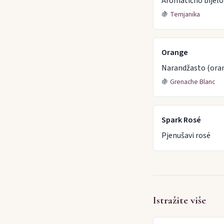
Aromatično bijelo
🍇
Temjanika
Orange
Narandžasto (oran
🍇
Grenache Blanc
Spark Rosé
Pjenušavi rosé
Istražite više