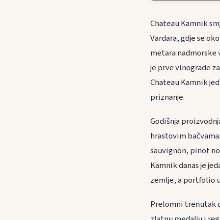
Chateau Kamnik smje
Vardara, gdje se oko
metara nadmorske visi
je prve vinograde za
Chateau Kamnik jedn
priznanje.
Godišnja proizvodnja
hrastovim bačvama. 
sauvignon, pinot no
Kamnik danas je jed
zemlje, a portfolio 
Prelomni trenutak d
zlatnu medalju i re