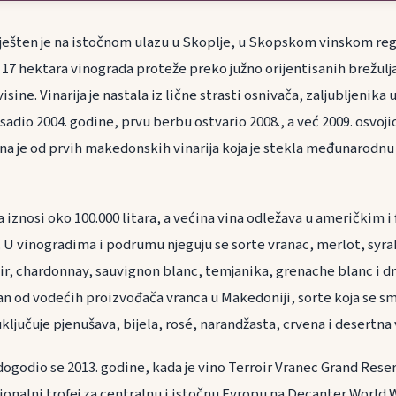
šten je na istočnom ulazu u Skoplje, u Skopskom vinskom reg
 17 hektara vinograda proteže preko južno orijentisanih brežulj
ne. Vinarija je nastala iz lične strasti osnivača, zaljubljenika u
sadio 2004. godine, prvu berbu ostvario 2008., a već 2009. osvoji
a je od prvih makedonskih vinarija koja je stekla međunarodnu 
 iznosi oko 100.000 litara, a većina vina odležava u američkim 
U vinogradima i podrumu njeguju se sorte vranac, merlot, syra
ir, chardonnay, sauvignon blanc, temjanika, grenache blanc i d
an od vodećih proizvođača vranca u Makedoniji, sorte koja se
uključuje pjenušava, bijela, rosé, narandžasta, crvena i desertna v
ogodio se 2013. godine, kada je vino Terroir Vranec Grand Reser
gionalni trofej za centralnu i istočnu Evropu na Decanter World