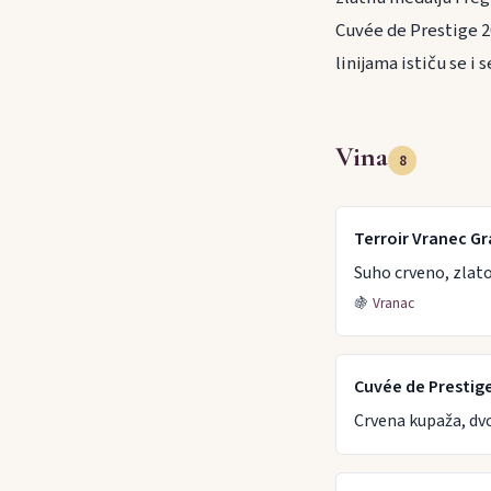
Cuvée de Prestige 20
linijama ističu se i 
Vina
8
Terroir Vranec G
Suho crveno, zlato
🍇
Vranac
Cuvée de Prestig
Crvena kupaža, dvo