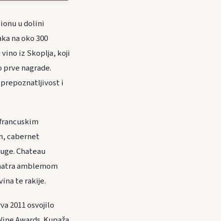
ionu u dolini
aka na oko 300
 vino iz Skoplja, koji
o prve nagrade.
prepoznatljivost i
i francuskim
h, cabernet
ruge. Chateau
 smatra amblemom
ina te rakije.
va 2011 osvojilo
 Wine Awards. Kupaža