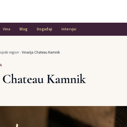
Vina
Blog
Događaji
Intervjui
opski region
›
Vinarija Chateau Kamnik
A
a Chateau Kamnik