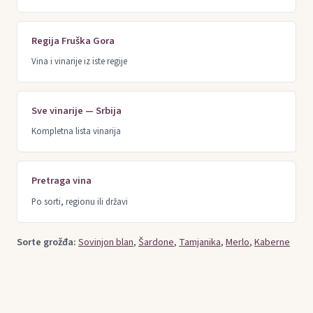
Regija Fruška Gora
Vina i vinarije iz iste regije
Sve vinarije — Srbija
Kompletna lista vinarija
Pretraga vina
Po sorti, regionu ili državi
Sorte grožđa:
Sovinjon blan
,
Šardone
,
Tamjanika
,
Merlo
,
Kaberne