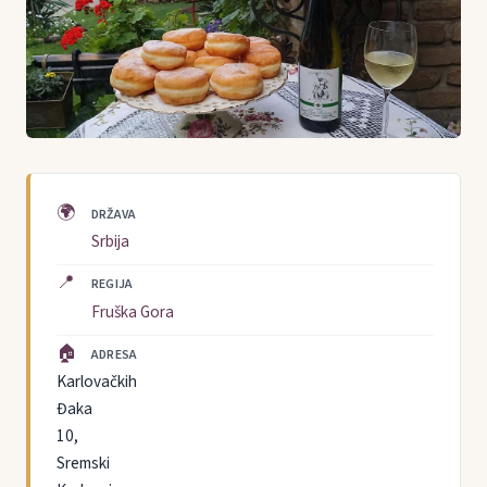
🌍
DRŽAVA
Srbija
📍
REGIJA
Fruška Gora
🏠
ADRESA
Karlovačkih
Đaka
10,
Sremski