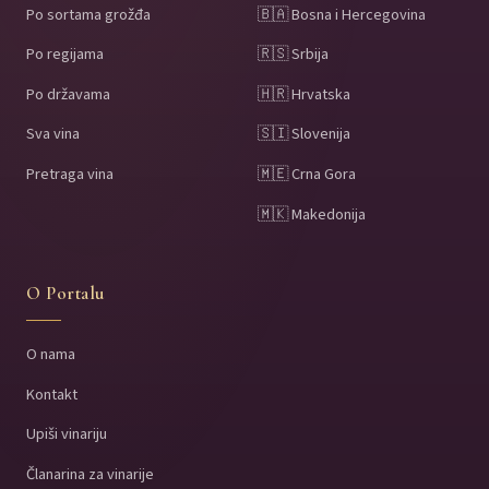
Po sortama grožđa
🇧🇦 Bosna i Hercegovina
Po regijama
🇷🇸 Srbija
Po državama
🇭🇷 Hrvatska
Sva vina
🇸🇮 Slovenija
Pretraga vina
🇲🇪 Crna Gora
🇲🇰 Makedonija
O Portalu
O nama
Kontakt
Upiši vinariju
Članarina za vinarije