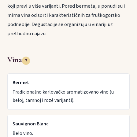
koji pravi u više varijanti. Pored bermeta, u ponudi su i
mirna vina od sorti karakterističnih za fruškogorsko
podneblje. Degustacije se organizuju u vinariji uz
prethodnu najavu.
Vina
7
Bermet
Tradicionalno karlovačko aromatizovano vino (u
beloj, tamnoj i rozé varijanti).
Sauvignon Blanc
Belo vino.