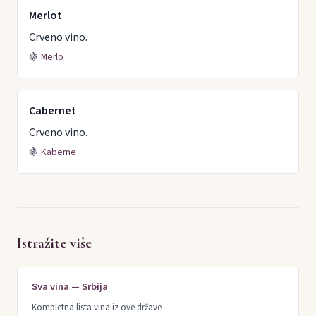
Merlot
Crveno vino.
🍇
Merlo
Cabernet
Crveno vino.
🍇
Kaberne
Istražite više
Sva vina — Srbija
Kompletna lista vina iz ove države