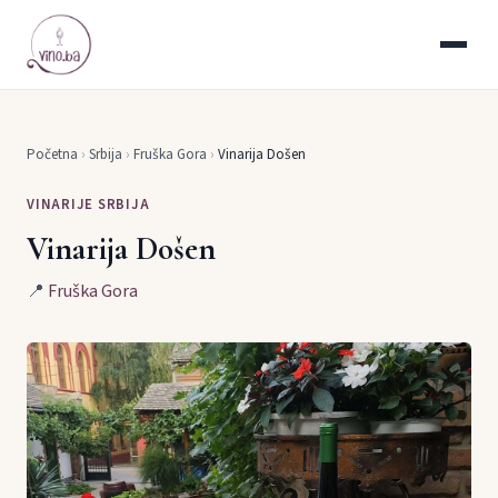
Početna
›
Srbija
›
Fruška Gora
›
Vinarija Došen
VINARIJE SRBIJA
Vinarija Došen
📍
Fruška Gora