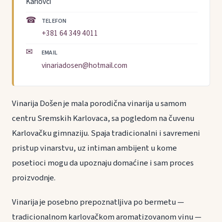
Karlovci
☎
TELEFON
+381 64 349 4011
✉
EMAIL
vinariadosen@hotmail.com
Vinarija Došen je mala porodična vinarija u samom
centru Sremskih Karlovaca, sa pogledom na čuvenu
Karlovačku gimnaziju. Spaja tradicionalni i savremeni
pristup vinarstvu, uz intiman ambijent u kome
posetioci mogu da upoznaju domaćine i sam proces
proizvodnje.
Vinarija je posebno prepoznatljiva po bermetu —
tradicionalnom karlovačkom aromatizovanom vinu —