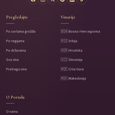
Pregledajte
Vinarije
Po sortama grožđa
🇧🇦 Bosna i Hercegovina
Po regijama
🇷🇸 Srbija
Po državama
🇭🇷 Hrvatska
Sva vina
🇸🇮 Slovenija
Pretraga vina
🇲🇪 Crna Gora
🇲🇰 Makedonija
O Portalu
O nama