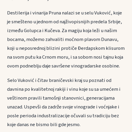
Destilerija i vinarija Pruna nalazi se u selu Vuković, koje
je smešteno u jednom od najživopisnijih predela Srbije,
između Golupca i Kučeva. Za magiju koja leži u našim
bocama, možemo zahvaliti moćnom plavom Dunavu,
koji u neposrednoj blizini protiče Đerdapskom klisurom
na svom putu ka Crnom moru, i sa sobom nosi tajnu koja
ovom podneblju daje savršene vinogradarske osobine.
Selo Vuković i čitav braničevski kraj su poznati od
davnina po kvalitetnoj rakiji i vinu koje su sa umećem i
veštinom pravili tamošnji stanovnici, generacijama
unazad. Uspevši da zadrže svoje vinograde i voćnjake i
posle perioda industralizacije očuvali su tradiciju bez
koje danas ne bismo bili gde jesmo.