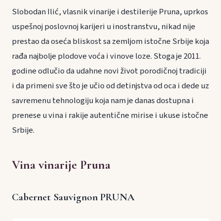
Slobodan Ilić, vlasnik vinarije i destilerije Pruna, uprkos
uspešnoj poslovnoj karijeri u inostranstvu, nikad nije
prestao da oseća bliskost sa zemljom istočne Srbije koja
rađa najbolje plodove voća i vinove loze. Stoga je 2011.
godine odlučio da udahne novi život porodičnoj tradiciji
i da primeni sve što je učio od detinjstva od oca i dede uz
savremenu tehnologiju koja nam je danas dostupna i
prenese u vina i rakije autentične mirise i ukuse istočne
Srbije.
Vina vinarije Pruna
Cabernet Sauvignon PRUNA