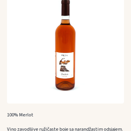
100% Merlot
Vino zavodljive ružičaste boje sa narandžastim odsjajem.