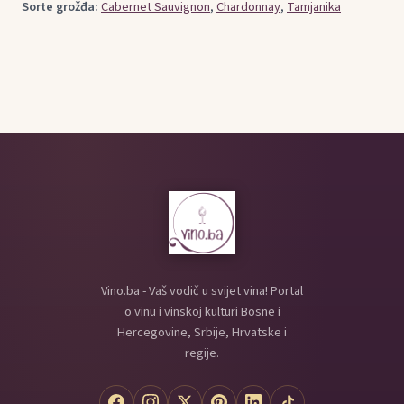
Sorte grožđa:
Cabernet Sauvignon
,
Chardonnay
,
Tamjanika
Vino.ba - Vaš vodič u svijet vina! Portal
o vinu i vinskoj kulturi Bosne i
Hercegovine, Srbije, Hrvatske i
regije.