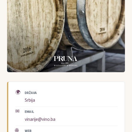
🌍
DRŽAVA
Srbija
✉
EMAIL
vinarije@vino.ba
🌐
WEB