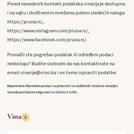
Pored navedenih kontakt podataka vinarija je dostupna
i na sajtu i društvenim mrežama putem sledećih naloga:
https://pruna.rs/,
https://www.instagram.com/pruna.rs/,
https://www.facebook.com/pruna.rs/.
Pronašli ste pogrešan podatak ili određeni podaci
nedostaju? Budite slobodni da nas kontaktirate na
email vinarije@vino.ba i mi ćemo ispraviti podatke.
Napomena: Navedeni podaci su preuzeti sa službenih stranica vinarije i
vlasnik portala ne odgovara za tačnost istih.
Vina
5