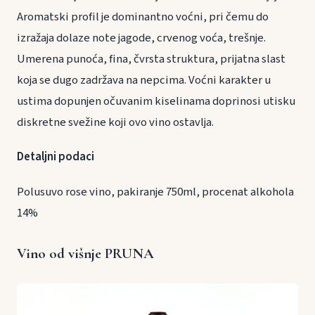
Aromatski profil je dominantno voćni, pri čemu do
izražaja dolaze note jagode, crvenog voća, trešnje.
Umerena punoća, fina, čvrsta struktura, prijatna slast
koja se dugo zadržava na nepcima. Voćni karakter u
ustima dopunjen očuvanim kiselinama doprinosi utisku
diskretne svežine koji ovo vino ostavlja.
Detaljni podaci
Polusuvo rose vino, pakiranje 750ml, procenat alkohola
14%
Vino od višnje PRUNA