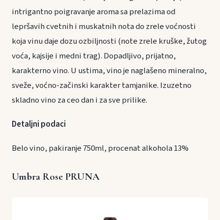
intrigantno poigravanje aroma sa prelazima od
lepršavih cvetnih i muskatnih nota do zrele voćnosti
koja vinu daje dozu ozbiljnosti (note zrele kruške, žutog
voća, kajsije i medni trag). Dopadljivo, prijatno,
karakterno vino. U ustima, vino je naglašeno mineralno,
sveže, voćno-začinski karakter tamjanike. Izuzetno
skladno vino za ceo dan i za sve prilike.
Detaljni podaci
Belo vino, pakiranje 750ml, procenat alkohola 13%
Umbra Rose PRUNA