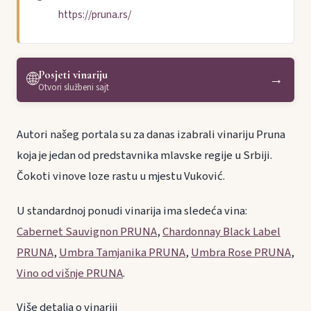
https://pruna.rs/
Posjeti vinariju
🌐
→
Otvori službeni sajt
Autori našeg portala su za danas izabrali vinariju Pruna
koja je jedan od predstavnika mlavske regije u Srbiji.
Čokoti vinove loze rastu u mjestu Vuković.
U standardnoj ponudi vinarija ima sledeća vina:
Cabernet Sauvignon PRUNA
,
Chardonnay Black Label
PRUNA
,
Umbra Tamjanika PRUNA
,
Umbra Rose PRUNA
,
Vino od višnje PRUNA
.
Više detalja o vinariji