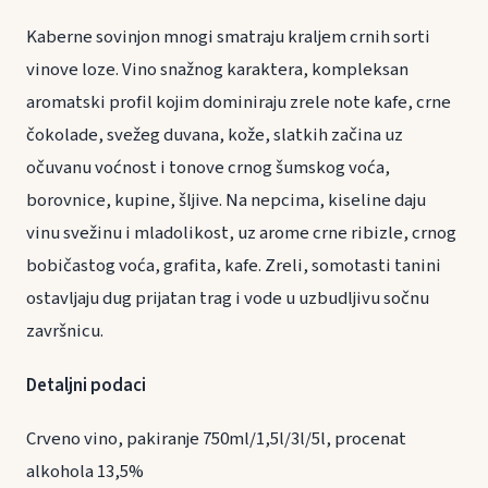
Kaberne sovinjon mnogi smatraju kraljem crnih sorti
vinove loze. Vino snažnog karaktera, kompleksan
aromatski profil kojim dominiraju zrele note kafe, crne
čokolade, svežeg duvana, kože, slatkih začina uz
očuvanu voćnost i tonove crnog šumskog voća,
borovnice, kupine, šljive. Na nepcima, kiseline daju
vinu svežinu i mladolikost, uz arome crne ribizle, crnog
bobičastog voća, grafita, kafe. Zreli, somotasti tanini
ostavljaju dug prijatan trag i vode u uzbudljivu sočnu
završnicu.
Detaljni podaci
Crveno vino, pakiranje 750ml/1,5l/3l/5l, procenat
alkohola 13,5%