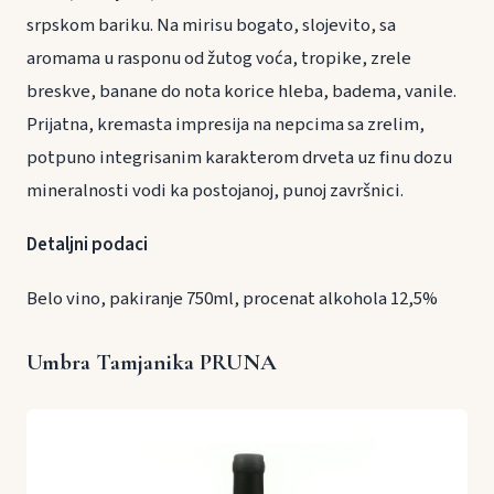
srpskom bariku. Na mirisu bogato, slojevito, sa
aromama u rasponu od žutog voća, tropike, zrele
breskve, banane do nota korice hleba, badema, vanile.
Prijatna, kremasta impresija na nepcima sa zrelim,
potpuno integrisanim karakterom drveta uz finu dozu
mineralnosti vodi ka postojanoj, punoj završnici.
Detaljni podaci
Belo vino, pakiranje 750ml, procenat alkohola 12,5%
Umbra Tamjanika PRUNA