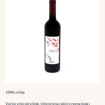
100% višnja
Voćno vino od višnje. Intenzivna rubin crvena boja i