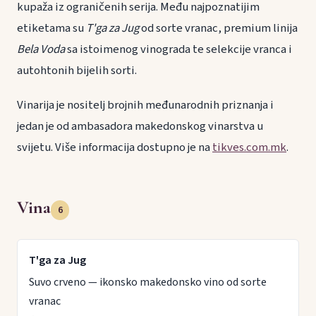
kupaža iz ograničenih serija. Među najpoznatijim
etiketama su
T'ga za Jug
od sorte vranac, premium linija
Bela Voda
sa istoimenog vinograda te selekcije vranca i
autohtonih bijelih sorti.
Vinarija je nositelj brojnih međunarodnih priznanja i
jedan je od ambasadora makedonskog vinarstva u
svijetu. Više informacija dostupno je na
tikves.com.mk
.
Vina
6
T'ga za Jug
Suvo crveno — ikonsko makedonsko vino od sorte
vranac