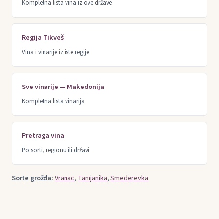
Kompletna lista vina iz ove države
Regija Tikveš
Vina i vinarije iz iste regije
Sve vinarije — Makedonija
Kompletna lista vinarija
Pretraga vina
Po sorti, regionu ili državi
Sorte grožđa:
Vranac
,
Tamjanika
,
Smederevka