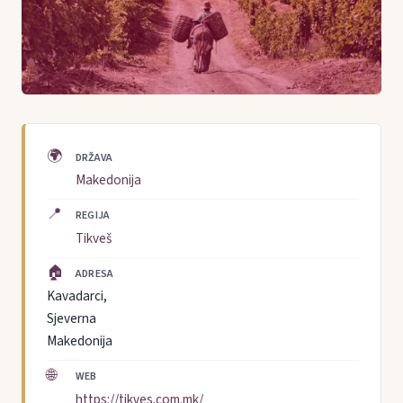
🌍
DRŽAVA
Makedonija
📍
REGIJA
Tikveš
🏠
ADRESA
Kavadarci,
Sjeverna
Makedonija
🌐
WEB
https://tikves.com.mk/