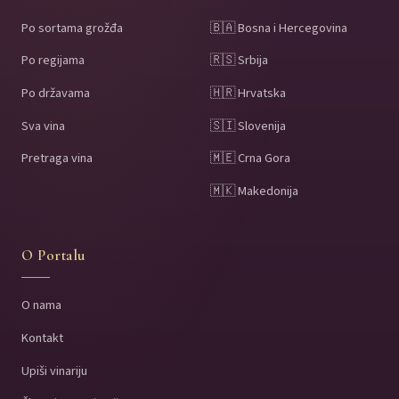
Po sortama grožđa
🇧🇦 Bosna i Hercegovina
Po regijama
🇷🇸 Srbija
Po državama
🇭🇷 Hrvatska
Sva vina
🇸🇮 Slovenija
Pretraga vina
🇲🇪 Crna Gora
🇲🇰 Makedonija
O Portalu
O nama
Kontakt
Upiši vinariju