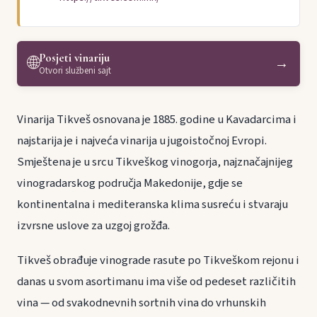
Posjeti vinariju
🌐
→
Otvori službeni sajt
Vinarija Tikveš osnovana je 1885. godine u Kavadarcima i
najstarija je i najveća vinarija u jugoistočnoj Evropi.
Smještena je u srcu Tikveškog vinogorja, najznačajnijeg
vinogradarskog područja Makedonije, gdje se
kontinentalna i mediteranska klima susreću i stvaraju
izvrsne uslove za uzgoj grožđa.
Tikveš obrađuje vinograde rasute po Tikveškom rejonu i
danas u svom asortimanu ima više od pedeset različitih
vina — od svakodnevnih sortnih vina do vrhunskih