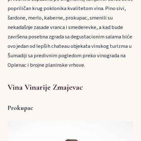
popriličan krug poklonika kvalitetom vina. Pino sivi,
šardone, merlo, kaberne, prokupac, smenili su
nekadašnje zasade vranca i smederevke, a kad bude
završena posebna zgrada sa degustacionim salama biće
ovo jedan od lepših chateau objekata vinskog turizma u
Šumadiji sa predivnim pogledom preko vinograda na
Oplenac i brojne planinske vrhove.
Vina Vinarije Zmajevac
Prokupac