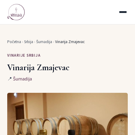
Početna
›
Srbija
›
Šumadija
›
Vinarija Zmajevac
VINARIJE SRBIJA
Vinarija Zmajevac
📍
Šumadija