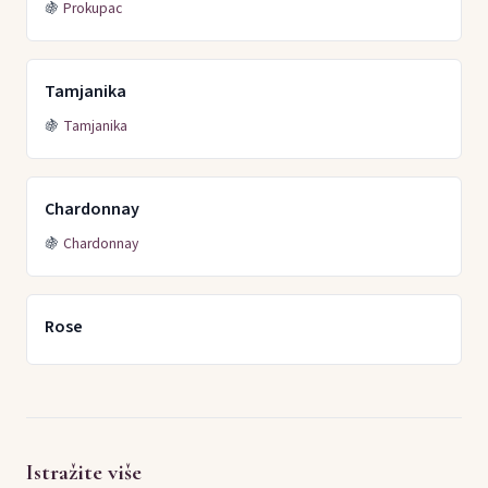
🍇
Prokupac
Tamjanika
🍇
Tamjanika
Chardonnay
🍇
Chardonnay
Rose
Istražite više