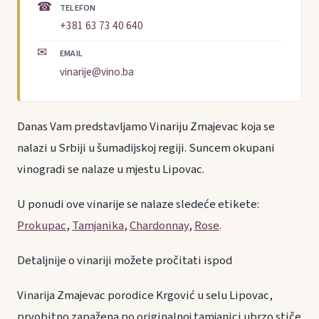
☎
TELEFON
+381 63 73 40 640
✉
EMAIL
vinarije@vino.ba
Danas Vam predstavljamo Vinariju Zmajevac koja se
nalazi u Srbiji u šumadijskoj regiji. Suncem okupani
vinogradi se nalaze u mjestu Lipovac.
U ponudi ove vinarije se nalaze sledeće etikete:
Prokupac
,
Tamjanika
,
Chardonnay
,
Rose
.
Detaljnije o vinariji možete pročitati ispod
Vinarija Zmajevac porodice Krgović u selu Lipovac,
prvobitno zapažena po originalnoj tamjanici ubrzo stiče