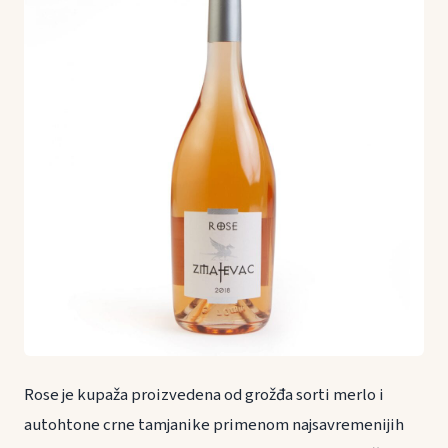
Rose je kupaža proizvedena od grožđa sorti merlo i
autohtone crne tamjanike primenom najsavremenijih