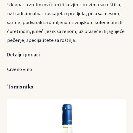
Uklapa sa zrelim ovčijim ili kozjim sirevima sa roštilja,
uz tradicionalna srpska jela i predjela, pitu sa mesom,
sarme, podvarak sa dimljenom svinjskom kolenicom ili
ćuretinom, juneći jezik sa renom, uz praseće ili jagnjeće
pečenje, specijalitete sa roštilja.
Detaljni podaci
Crveno vino
Tamjanika