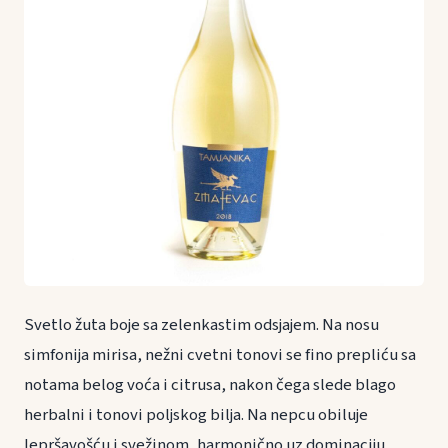
Svetlo žuta boje sa zelenkastim odsjajem. Na nosu
simfonija mirisa, nežni cvetni tonovi se fino prepliću sa
notama belog voća i citrusa, nakon čega slede blago
herbalni i tonovi poljskog bilja. Na nepcu obiluje
lepršavošću i svežinom, harmonično uz dominaciju