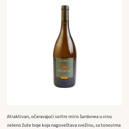
Atraktivan, očaravajući sortni miris šardonea u vinu
zeleno žute boje koja nagoveštava svežinu, sa tonovima