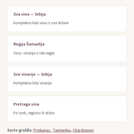
Sva vina — Srbija
Kompletna lista vina iz ove države
Regija Šumadija
Vina i vinarije iz iste regije
Sve vinarije — Srbija
Kompletna lista vinarija
Pretraga vina
Po sorti, regionu ili državi
Sorte grožđa:
Prokupac
,
Tamjanika
,
Chardonnay