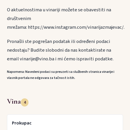
O aktuelnostima u vinariji možete se obavestiti na
društvenim
mrežama: https://www.instagram.com/vinarijazmajevac/.
Pronašli ste pogrešan podatak ili određeni podaci
nedostaju? Budite slobodni da nas kontaktirate na
email vinarije@vino.ba i mi ćemo ispraviti podatke.
Napomena: Navedeni podaci su preuzeti sa službenih stranica vinarije i
vlasnik portala ne odgovara za tačnost istih.
Vina
4
Prokupac