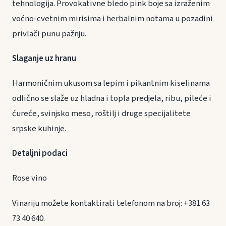
tehnologija. Provokativne bledo pink boje sa izraženim
voćno-cvetnim mirisima i herbalnim notama u pozadini
privlači punu pažnju.
Slaganje uz hranu
Harmoničnim ukusom sa lepim i pikantnim kiselinama
odlično se slaže uz hladna i topla predjela, ribu, pileće i
ćureće, svinjsko meso, roštilj i druge specijalitete
srpske kuhinje.
Detaljni podaci
Rose vino
Vinariju možete kontaktirati telefonom na broj: +381 63
73 40 640.