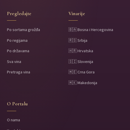
Pregledajte
Vinarije
Po sortama grožđa
🇧🇦 Bosna i Hercegovina
Po regijama
🇷🇸 Srbija
Po državama
🇭🇷 Hrvatska
Sva vina
🇸🇮 Slovenija
Pretraga vina
🇲🇪 Crna Gora
🇲🇰 Makedonija
O Portalu
O nama