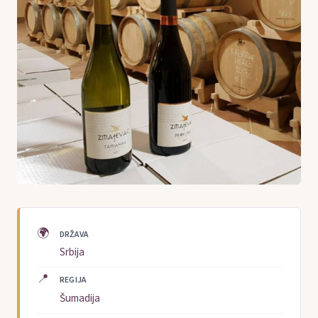
🌍
DRŽAVA
Srbija
📍
REGIJA
Šumadija