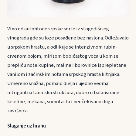
Vino od autohtone srpske sorte iz stogodišnjeg
vinograda gde su loze posađene bez naslona. Odležavalo
u srpskom hrastu, a odlikuje se intenzivnom rubin-
crvenom bojom, mirisom bobičastog voća u kom se
prepliću note kupine, maline i borovnice isprepletane
vanilom i začinskim notama srpskog hrasta kitnjaka.
Umereno snažna, pomalo divlja i ujedno veoma
intrigantna taninska struktura, dobro izbalansirane
kiseline, mekana, somotasta i neočekivano duga
završnica.
Slaganje uz hranu