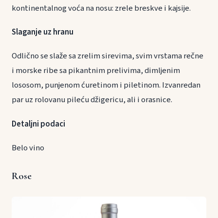
kontinentalnog voća na nosu: zrele breskve i kajsije.
Slaganje uz hranu
Odlično se slaže sa zrelim sirevima, svim vrstama rečne
i morske ribe sa pikantnim prelivima, dimljenim
lososom, punjenom ćuretinom i piletinom. Izvanredan
par uz rolovanu pileću džigericu, ali i orasnice.
Detaljni podaci
Belo vino
Rose