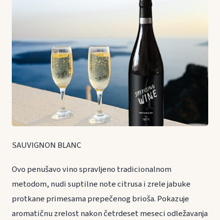
SAUVIGNON BLANC
Ovo penušavo vino spravljeno tradicionalnom
metodom, nudi suptilne note citrusa i zrele jabuke
protkane primesama prepečenog brioša. Pokazuje
aromatičnu zrelost nakon četrdeset meseci odležavanja