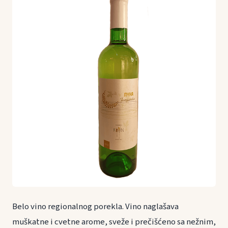
Belo vino regionalnog porekla. Vino naglašava
muškatne i cvetne arome, sveže i prečišćeno sa nežnim,