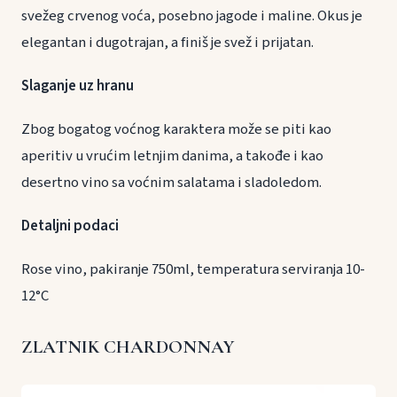
svežeg crvenog voća, posebno jagode i maline. Okus je
elegantan i dugotrajan, a finiš je svež i prijatan.
Slaganje uz hranu
Zbog bogatog voćnog karaktera može se piti kao
aperitiv u vrućim letnjim danima, a takođe i kao
desertno vino sa voćnim salatama i sladoledom.
Detaljni podaci
Rose vino, pakiranje 750ml, temperatura serviranja 10-
12°C
ZLATNIK CHARDONNAY