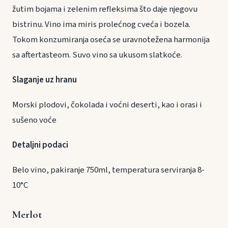
žutim bojama i zelenim refleksima što daje njegovu
bistrinu. Vino ima miris prolećnog cveća i bozela.
Tokom konzumiranja oseća se uravnotežena harmonija
sa aftertasteom. Suvo vino sa ukusom slatkoće.
Slaganje uz hranu
Morski plodovi, čokolada i voćni deserti, kao i orasi i
sušeno voće
Detaljni podaci
Belo vino, pakiranje 750ml, temperatura serviranja 8-
10°C
Merlot