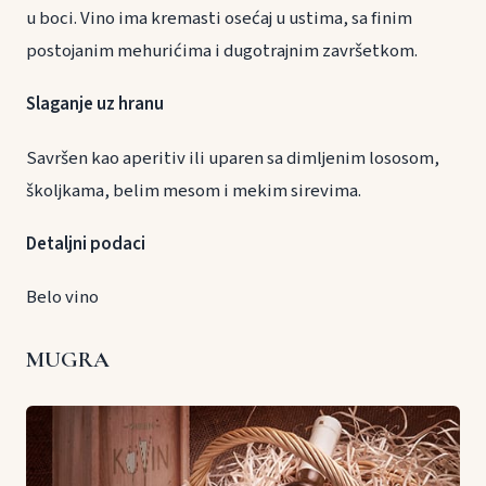
u boci. Vino ima kremasti osećaj u ustima, sa finim
postojanim mehurićima i dugotrajnim završetkom.
Slaganje uz hranu
Savršen kao aperitiv ili uparen sa dimljenim lososom,
školjkama, belim mesom i mekim sirevima.
Detaljni podaci
Belo vino
MUGRA