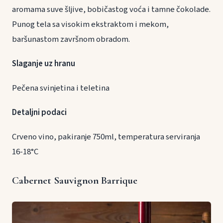
aromama suve šljive, bobičastog voća i tamne čokolade.
Punog tela sa visokim ekstraktom i mekom,
baršunastom završnom obradom.
Slaganje uz hranu
Pečena svinjetina i teletina
Detaljni podaci
Crveno vino, pakiranje 750ml, temperatura serviranja
16-18°C
Cabernet Sauvignon Barrique