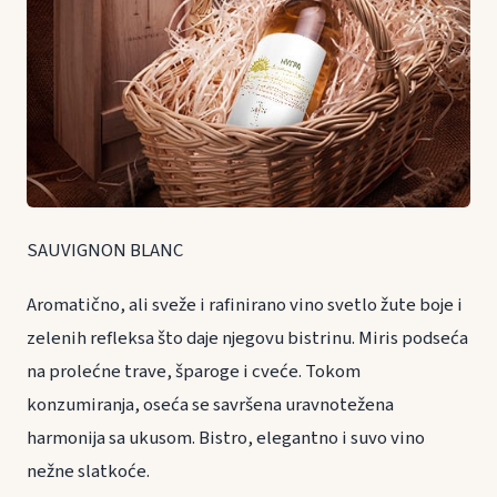
SAUVIGNON BLANC
Aromatično, ali sveže i rafinirano vino svetlo žute boje i
zelenih refleksa što daje njegovu bistrinu. Miris podseća
na prolećne trave, šparoge i cveće. Tokom
konzumiranja, oseća se savršena uravnotežena
harmonija sa ukusom. Bistro, elegantno i suvo vino
nežne slatkoće.