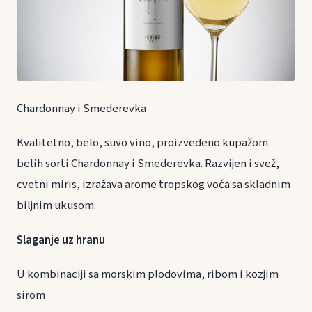
Chardonnay i Smederevka
Kvalitetno, belo, suvo vino, proizvedeno kupažom
belih sorti Chardonnay i Smederevka. Razvijen i svež,
cvetni miris, izražava arome tropskog voća sa skladnim
biljnim ukusom.
Slaganje uz hranu
U kombinaciji sa morskim plodovima, ribom i kozjim
sirom