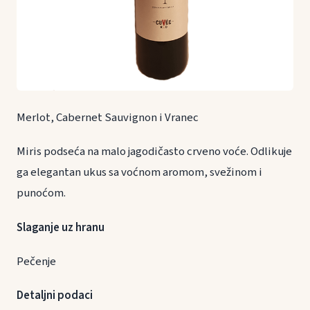
Merlot, Cabernet Sauvignon i Vranec
Miris podseća na malo jagodičasto crveno voće. Odlikuje
ga elegantan ukus sa voćnom aromom, svežinom i
punoćom.
Slaganje uz hranu
Pečenje
Detaljni podaci