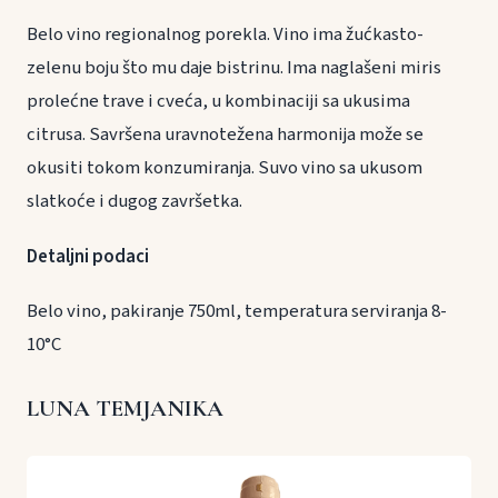
Belo vino regionalnog porekla. Vino ima žućkasto-
zelenu boju što mu daje bistrinu. Ima naglašeni miris
prolećne trave i cveća, u kombinaciji sa ukusima
citrusa. Savršena uravnotežena harmonija može se
okusiti tokom konzumiranja. Suvo vino sa ukusom
slatkoće i dugog završetka.
Detaljni podaci
Belo vino, pakiranje 750ml, temperatura serviranja 8-
10°C
LUNA TEMJANIKA