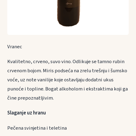
Vranec
Kvalitetno, crveno, suvo vino. Odlikuje se tamno rubin
crvenom bojom. Miris podseća na zrelu trešnju i šumsko
voće, uz note vanilije koje ostavljaju dodatni ukus
punoće i topline. Bogat alkoholom i ekstraktima koji ga
čine prepoznatljivim.
Slaganje uz hranu
Pečena svinjetina i teletina