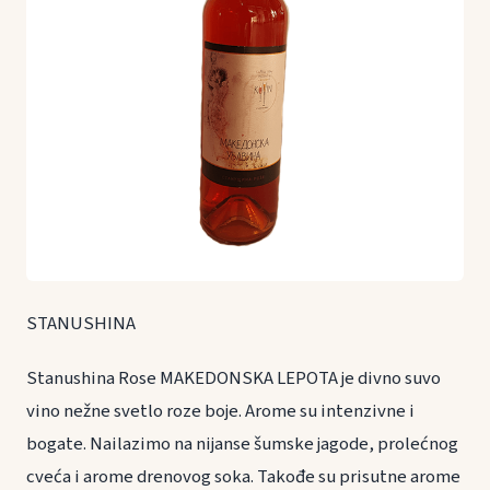
STANUSHINA
Stanushina Rose MAKEDONSKA LEPOTA je divno suvo
vino nežne svetlo roze boje. Arome su intenzivne i
bogate. Nailazimo na nijanse šumske jagode, prolećnog
cveća i arome drenovog soka. Takođe su prisutne arome