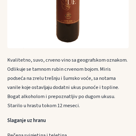
Kvalitetno, suvo, crveno vino sa geografskom oznakom.
Odlikuje se tamnom rubin crvenom bojom. Miris
podseća na zrelu trešnju i šumsko voće, sa notama
vanile koje ostavljaju dodatni ukus punoće i topline.
Bogat alkoholom i prepoznatljiv po dugom ukusu.
Starilo u hrastu tokom 12 meseci.
Slaganje uz hranu
Pečena svinjetina i teletina