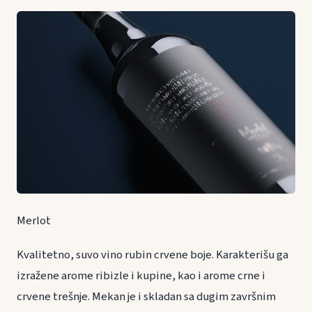
Merlot
Kvalitetno, suvo vino rubin crvene boje. Karakterišu ga
izražene arome ribizle i kupine, kao i arome crne i
crvene trešnje. Mekan je i skladan sa dugim završnim