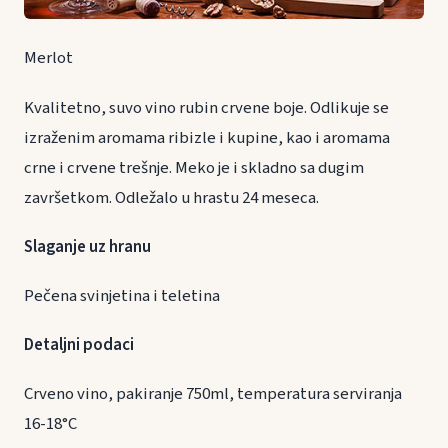
Merlot
Kvalitetno, suvo vino rubin crvene boje. Odlikuje se
izraženim aromama ribizle i kupine, kao i aromama
crne i crvene trešnje. Meko je i skladno sa dugim
završetkom. Odležalo u hrastu 24 meseca.
Slaganje uz hranu
Pečena svinjetina i teletina
Detaljni podaci
Crveno vino, pakiranje 750ml, temperatura serviranja
16-18°C