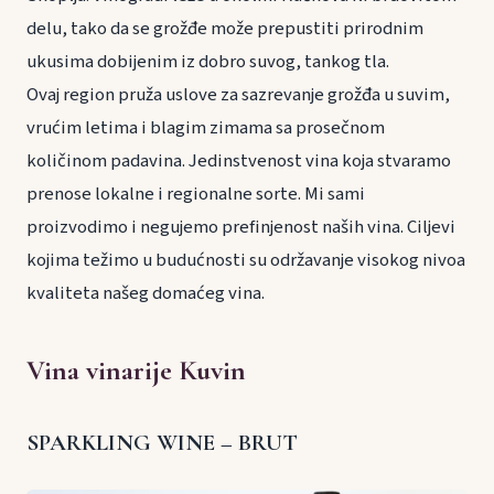
delu, tako da se grožđe može prepustiti prirodnim
ukusima dobijenim iz dobro suvog, tankog tla.
Ovaj region pruža uslove za sazrevanje grožđa u suvim,
vrućim letima i blagim zimama sa prosečnom
količinom padavina. Jedinstvenost vina koja stvaramo
prenose lokalne i regionalne sorte. Mi sami
proizvodimo i negujemo prefinjenost naših vina. Ciljevi
kojima težimo u budućnosti su održavanje visokog nivoa
kvaliteta našeg domaćeg vina.
Vina vinarije Kuvin
SPARKLING WINE – BRUT