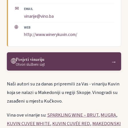
✉
EMAIL
vinarije@vino.ba
🌐
WEB
http://www.winerykuvin.com/
Posjeti vinariju
🌐
→
Otvori službeni sajt
Naši autori su za danas pripremili za Vas - vinariju Kuvin
koja se nalazi u Makedoniji u regiji Skopje. Vinogradi su
zasađeni u mjestu Kučkovo.
Vina ove vinarije su:
SPARKLING WINE – BRUT
,
MUGRA
,
KUVIN CUVEE WHITE
,
KUVIN CUVÉE RED
,
MAKEDONSKI