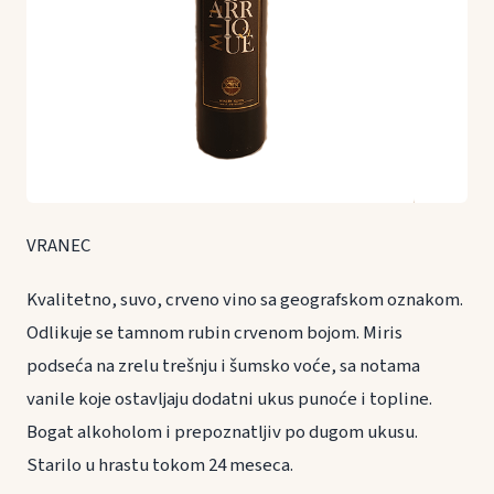
VRANEC
Kvalitetno, suvo, crveno vino sa geografskom oznakom.
Odlikuje se tamnom rubin crvenom bojom. Miris
podseća na zrelu trešnju i šumsko voće, sa notama
vanile koje ostavljaju dodatni ukus punoće i topline.
Bogat alkoholom i prepoznatljiv po dugom ukusu.
Starilo u hrastu tokom 24 meseca.