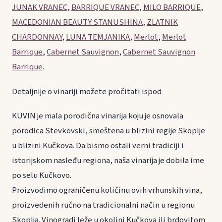
JUNAK VRANEC
,
BARRIQUE VRANEC
,
MILO BARRIQUE
,
MACEDONIAN BEAUTY STANUSHINA
,
ZLATNIK
CHARDONNAY
,
LUNA TEMJANIKA
,
Merlot
,
Merlot
Barrique
,
Cabernet Sauvignon
,
Cabernet Sauvignon
Barrique
.
Detaljnije o vinariji možete pročitati ispod
KUVIN je mala porodična vinarija koju je osnovala
porodica Stevkovski, smeštena u blizini regije Skoplje
u blizini Kučkova. Da bismo ostali verni tradiciji i
istorijskom nasleđu regiona, naša vinarija je dobila ime
po selu Kučkovo.
Proizvodimo ograničenu količinu ovih vrhunskih vina,
proizvedenih ručno na tradicionalni način u regionu
Skoplja. Vinogradi leže u okolini Kučkova ili brdovitom