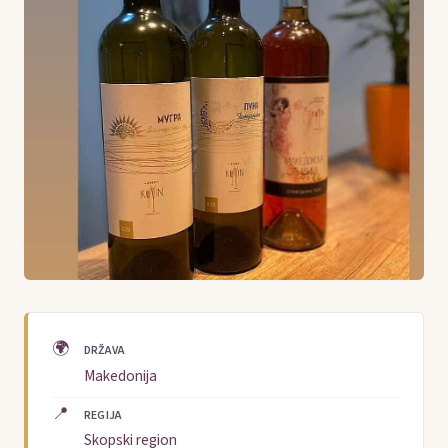
🌍
DRŽAVA
Makedonija
📍
REGIJA
Skopski region