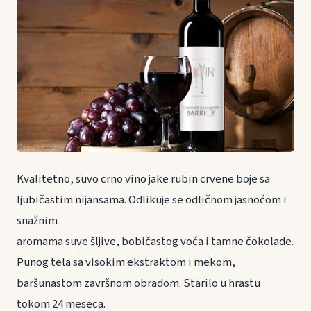
Kvalitetno, suvo crno vino jake rubin crvene boje sa
ljubičastim nijansama. Odlikuje se odličnom jasnoćom i
snažnim
aromama suve šljive, bobičastog voća i tamne čokolade.
Punog tela sa visokim ekstraktom i mekom,
baršunastom završnom obradom. Starilo u hrastu
tokom 24 meseca.