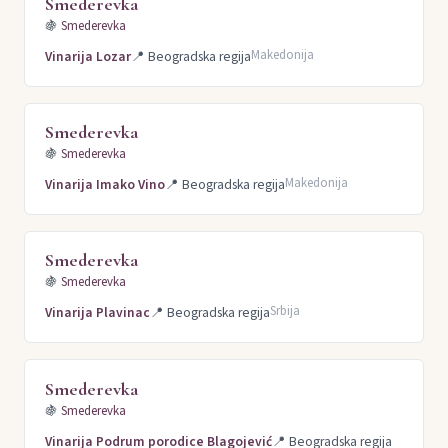
Smederevka
🍇
Smederevka
Makedonija
Vinarija Lozar
📍
Beogradska regija
Smederevka
🍇
Smederevka
Makedonija
Vinarija Imako Vino
📍
Beogradska regija
Smederevka
🍇
Smederevka
Srbija
Vinarija Plavinac
📍
Beogradska regija
Smederevka
🍇
Smederevka
Vinarija Podrum porodice Blagojević
📍
Beogradska regija