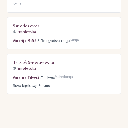
Srbija
Smederevka
🍇
Smederevka
Srbija
Vinarija Mišić
📍
Beogradska regija
Tikveš Smederevka
🍇
Smederevka
Makedonija
Vinarija Tikveš
📍
Tikveš
Suvo bijelo svježe vino