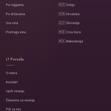
Po regijama
🇷🇸 Srbija
Po državama
🇭🇷 Hrvatska
Sva vina
🇸🇮 Slovenija
Pretraga vina
🇲🇪 Crna Gora
🇲🇰 Makedonija
O Portalu
O nama
Kontakt
Upiši vinariju
Članarina za vinarije
Piši za nas