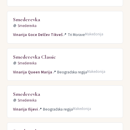
Smederevka
🍇
Smederevka
Makedonija
Vinarija Goce Delčev Tikveš
📍
Tri Morave
Smederevka Classic
🍇
Smederevka
Makedonija
Vinarija Queen Marija
📍
Beogradska regija
Smederevka
🍇
Smederevka
Makedonija
Vinarija Ilijevi
📍
Beogradska regija