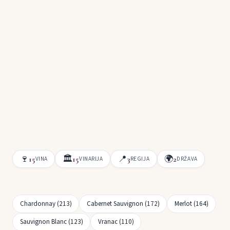
🍷
🏛
📍
🌍
15
15
3
2
VINA
VINARIJA
REGIJA
DRŽAVA
Chardonnay (213)
Cabernet Sauvignon (172)
Merlot (164)
Sauvignon Blanc (123)
Vranac (110)