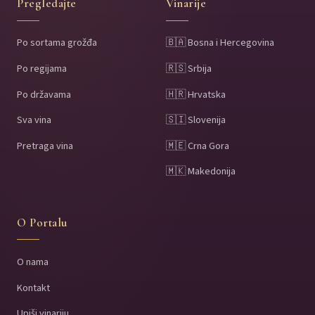
Pregledajte
Vinarije
Po sortama grožđa
🇧🇦 Bosna i Hercegovina
Po regijama
🇷🇸 Srbija
Po državama
🇭🇷 Hrvatska
Sva vina
🇸🇮 Slovenija
Pretraga vina
🇲🇪 Crna Gora
🇲🇰 Makedonija
O Portalu
O nama
Kontakt
Upiši vinariju