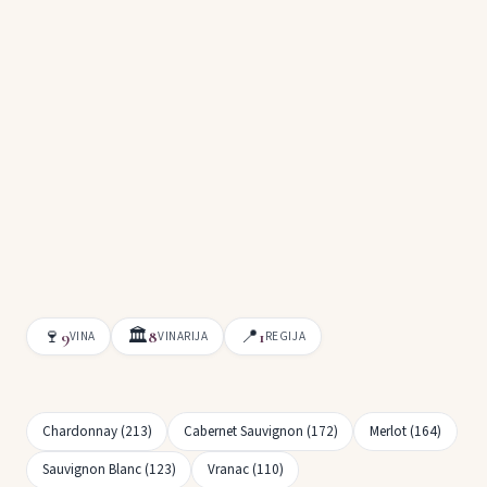
🍷
🏛
📍
9
8
1
VINA
VINARIJA
REGIJA
Chardonnay (213)
Cabernet Sauvignon (172)
Merlot (164)
Sauvignon Blanc (123)
Vranac (110)