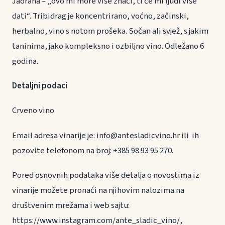
Jadrana – „ovo mi more više znači, ti će mi ljudi više
dati“. Tribidrag je koncentrirano, voćno, začinski,
herbalno, vino s notom prošeka. Sočan ali svjež, s jakim
taninima, jako kompleksno i ozbiljno vino. Odležano 6
godina.
Detaljni podaci
Crveno vino
Email adresa vinarije je: info@antesladicvino.hr ili ih
pozovite telefonom na broj: +385 98 93 95 270.
Pored osnovnih podataka više detalja o novostima iz
vinarije možete pronaći na njihovim nalozima na
društvenim mrežama i web sajtu:
https://www.instagram.com/ante_sladic_vino/,