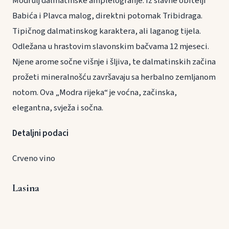
Modrulj dalmatinske amplelografije. Iz slavne obitelji
Babića i Plavca malog, direktni potomak Tribidraga.
Tipičnog dalmatinskog karaktera, ali laganog tijela.
Odležana u hrastovim slavonskim bačvama 12 mjeseci.
Njene arome sočne višnje i šljiva, te dalmatinskih začina
prožeti mineralnošću završavaju sa herbalno zemljanom
notom. Ova „Modra rijeka“ je voćna, začinska,
elegantna, svježa i sočna.
Detaljni podaci
Crveno vino
Lasina