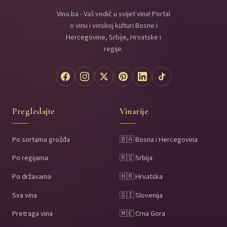
Vino.ba - Vaš vodič u svijet vina! Portal
o vinu i vinskoj kulturi Bosne i
Hercegovine, Srbije, Hrvatske i
regije.
Pregledajte
Vinarije
Po sortama grožđa
🇧🇦 Bosna i Hercegovina
Po regijama
🇷🇸 Srbija
Po državama
🇭🇷 Hrvatska
Sva vina
🇸🇮 Slovenija
Pretraga vina
🇲🇪 Crna Gora