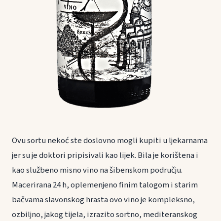
Ovu sortu nekoć ste doslovno mogli kupiti u ljekarnama
jer su je doktori pripisivali kao lijek. Bila je korištena i
kao službeno misno vino na šibenskom području.
Macerirana 24 h, oplemenjeno finim talogom i starim
bačvama slavonskog hrasta ovo vino je kompleksno,
ozbiljno, jakog tijela, izrazito sortno, mediteranskog