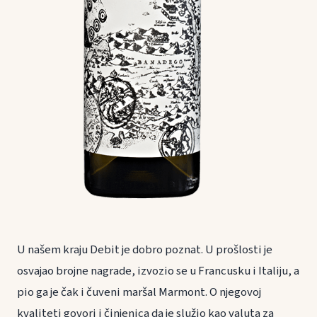
U našem kraju Debit je dobro poznat. U prošlosti je
osvajao brojne nagrade, izvozio se u Francusku i Italiju, a
pio ga je čak i čuveni maršal Marmont. O njegovoj
kvaliteti govori i činjenica da je služio kao valuta za