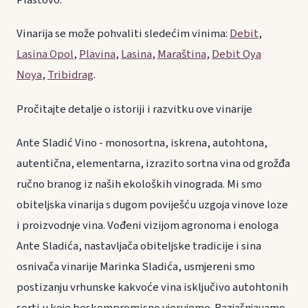
Plastovo.
Vinarija se može pohvaliti sledećim vinima:
Debit
,
Lasina Opol
,
Plavina
,
Lasina
,
Maraština
,
Debit Oya
Noya
,
Tribidrag
.
Pročitajte detalje o istoriji i razvitku ove vinarije
Ante Sladić Vino - monosortna, iskrena, autohtona,
autentična, elementarna, izrazito sortna vina od grožđa
ručno branog iz naših ekoloških vinograda. Mi smo
obiteljska vinarija s dugom poviješću uzgoja vinove loze
i proizvodnje vina. Vođeni vizijom agronoma i enologa
Ante Sladića, nastavljača obiteljske tradicije i sina
osnivača vinarije Marinka Sladića, usmjereni smo
postizanju vrhunske kakvoće vina isključivo autohtonih
sorti u koje beskompromisno vjerujemo. Razjašnjavamo