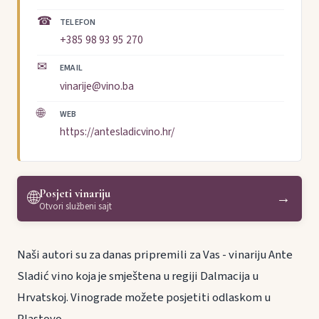
☎
TELEFON
+385 98 93 95 270
✉
EMAIL
vinarije@vino.ba
🌐
WEB
https://antesladicvino.hr/
Posjeti vinariju
🌐
→
Otvori službeni sajt
Naši autori su za danas pripremili za Vas - vinariju Ante
Sladić vino koja je smještena u regiji Dalmacija u
Hrvatskoj. Vinograde možete posjetiti odlaskom u