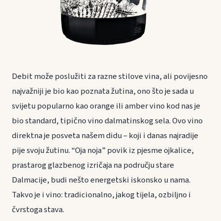
Debit može poslužiti za razne stilove vina, ali povijesno
najvažniji je bio kao poznata žutina, ono što je sada u
svijetu popularno kao orange ili amber vino kod nas je
bio standard, tipično vino dalmatinskog sela. Ovo vino
direktna je posveta našem didu – koji i danas najradije
pije svoju žutinu. “Oja noja” povik iz pjesme ojkalice,
prastarog glazbenog izričaja na području stare
Dalmacije, budi nešto energetski iskonsko u nama.
Takvo je i vino: tradicionalno, jakog tijela, ozbiljno i
čvrstoga stava.