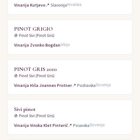
Hrvatska
Vinarija Kutjevo
📍
Slavonija
PINOT GRIGIO
🍇
Pinot Sivi (Pinot Gris)
Srbija
Vinarija Zvonko Bogdan
PINOT GRIS 2010
🍇
Pinot Sivi (Pinot Gris)
Slovenija
Vinarija Hiša Joannes Protner
📍
Podravska
Sivi pinot
🍇
Pinot Sivi (Pinot Gris)
Slovenija
Vinarija Vinska Klet Pinterič
📍
Posavska