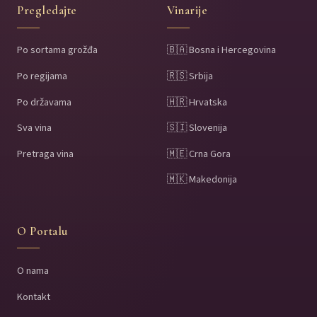
Pregledajte
Vinarije
Po sortama grožđa
🇧🇦 Bosna i Hercegovina
Po regijama
🇷🇸 Srbija
Po državama
🇭🇷 Hrvatska
Sva vina
🇸🇮 Slovenija
Pretraga vina
🇲🇪 Crna Gora
🇲🇰 Makedonija
O Portalu
O nama
Kontakt