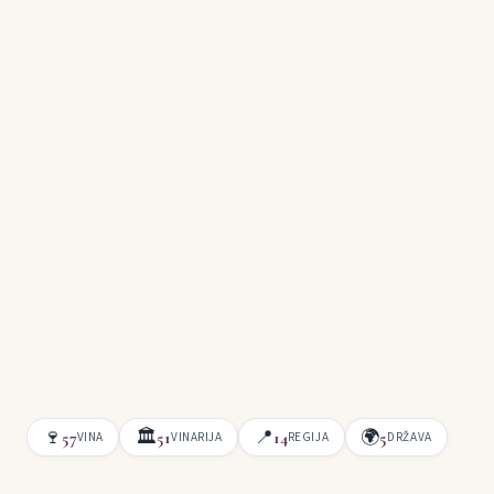
🍷
🏛
📍
🌍
57
51
14
5
VINA
VINARIJA
REGIJA
DRŽAVA