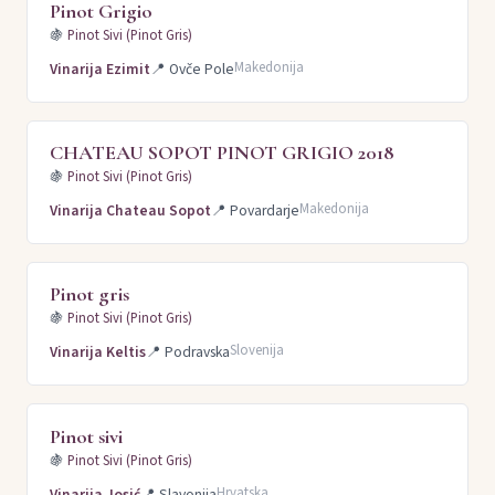
Pinot Grigio
🍇
Pinot Sivi (Pinot Gris)
Makedonija
Vinarija Ezimit
📍
Ovče Pole
CHATEAU SOPOT PINOT GRIGIO 2018
🍇
Pinot Sivi (Pinot Gris)
Makedonija
Vinarija Chateau Sopot
📍
Povardarje
Pinot gris
🍇
Pinot Sivi (Pinot Gris)
Slovenija
Vinarija Keltis
📍
Podravska
Pinot sivi
🍇
Pinot Sivi (Pinot Gris)
Hrvatska
Vinarija Josić
📍
Slavonija