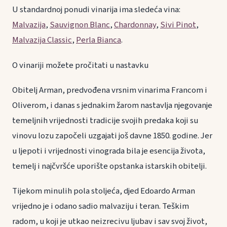
U standardnoj ponudi vinarija ima sledeća vina:
Malvazija
,
Sauvignon Blanc
,
Chardonnay
,
Sivi Pinot
,
Malvazija Classic
,
Perla Bianca
.
O vinariji možete pročitati u nastavku
Obitelj Arman, predvođena vrsnim vinarima Francom i
Oliverom, i danas s jednakim žarom nastavlja njegovanje
temeljnih vrijednosti tradicije svojih predaka koji su
vinovu lozu započeli uzgajati još davne 1850. godine. Jer
u ljepoti i vrijednosti vinograda bila je esencija života,
temelj i najčvršće uporište opstanka istarskih obitelji.
Tijekom minulih pola stoljeća, djed Edoardo Arman
vrijedno je i odano sadio malvaziju i teran. Teškim
radom, u koji je utkao neizrecivu ljubav i sav svoj život,