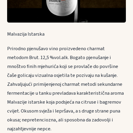
Malvazija Istarska
Prirodno pjenušavo vino proizvedeno charmat
metodom Brut. 12,5 %vol.alk. Bogato pjenušanje i
mnoštvo finih mjehurića koji se provlače do površine
čaše golicaju vizualna osjetila te pozivaju na kušanje.
Zahvaljujući primijenjenoj charmat metodi sekundarne
fermentacije u tanku prevladava karakteristična aroma
Malvazije istarske koja podsjeća na citruse i bagremov
cvijet. Okusom svježa i lepršava, a s druge strane puna
okusa; nepretenciozna, ali sposobna da zadovolji i
najzahtjevnije nepce.