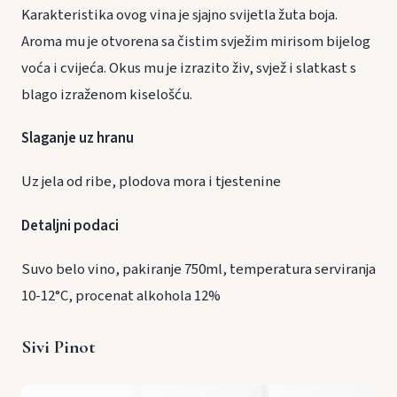
Karakteristika ovog vina je sjajno svijetla žuta boja.
Aroma mu je otvorena sa čistim svježim mirisom bijelog
voća i cvijeća. Okus mu je izrazito živ, svjež i slatkast s
blago izraženom kiselošću.
Slaganje uz hranu
Uz jela od ribe, plodova mora i tjestenine
Detaljni podaci
Suvo belo vino, pakiranje 750ml, temperatura serviranja
10-12°C, procenat alkohola 12%
Sivi Pinot