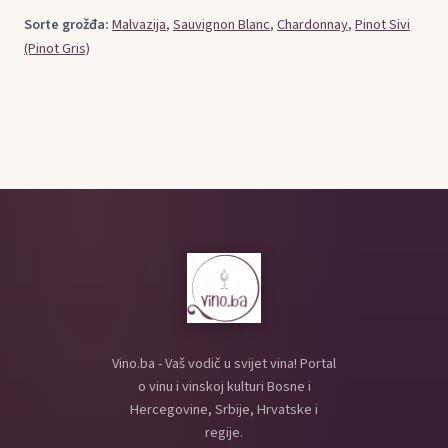
Sorte grožđa:
Malvazija
,
Sauvignon Blanc
,
Chardonnay
,
Pinot Sivi
(Pinot Gris)
Vino.ba - Vaš vodič u svijet vina! Portal
o vinu i vinskoj kulturi Bosne i
Hercegovine, Srbije, Hrvatske i
regije.