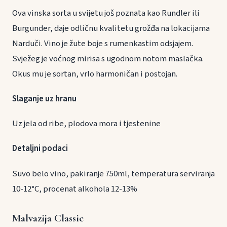
Ova vinska sorta u svijetu još poznata kao Rundler ili
Burgunder, daje odličnu kvalitetu grožđa na lokacijama
Narduči. Vino je žute boje s rumenkastim odsjajem.
Svježeg je voćnog mirisa s ugodnom notom maslačka.
Okus mu je sortan, vrlo harmoničan i postojan.
Slaganje uz hranu
Uz jela od ribe, plodova mora i tjestenine
Detaljni podaci
Suvo belo vino, pakiranje 750ml, temperatura serviranja
10-12°C, procenat alkohola 12-13%
Malvazija Classic