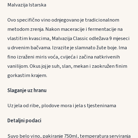
Malvazija Istarska
Ovo specifično vino odnjegovano je tradicionalnom
metodom zrenja. Nakon maceracije i fermentacije na
vlastitim kvascima, Malvazija Classic odležava 9 mjeseci
u drvenim bačvama. Izrazite je slamnato žute boje. Ima
fino izraženi miris voća, cvijeća i začina natkrivenih
vanilijom. Okus joj je suh, slan, mekan i zaokružen finim
gorkastim krajem.
Slaganje uz hranu
Uz jela od ribe, plodove mora i jela s tjesteninama
Detaljni podaci
Suvo belo vino, pakiranje 750ml, temperatura serviranja