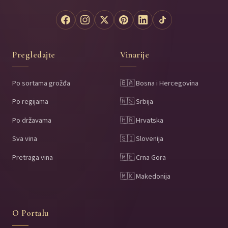
Pregledajte
Vinarije
Po sortama grožđa
🇧🇦 Bosna i Hercegovina
Po regijama
🇷🇸 Srbija
Po državama
🇭🇷 Hrvatska
Sva vina
🇸🇮 Slovenija
Pretraga vina
🇲🇪 Crna Gora
🇲🇰 Makedonija
O Portalu