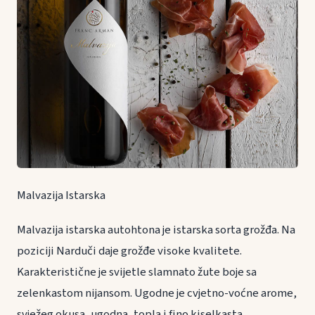
Malvazija Istarska
Malvazija istarska autohtona je istarska sorta grožđa. Na
poziciji Narduči daje grožđe visoke kvalitete.
Karakteristične je svijetle slamnato žute boje sa
zelenkastom nijansom. Ugodne je cvjetno-voćne arome,
svježeg okusa, ugodna, topla i fino kiselkasta.