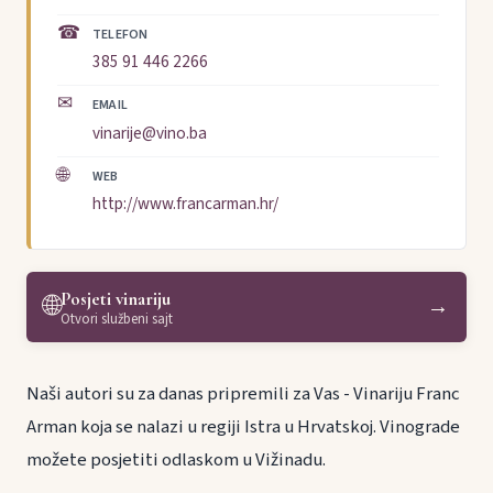
☎
TELEFON
385 91 446 2266
✉
EMAIL
vinarije@vino.ba
🌐
WEB
http://www.francarman.hr/
Posjeti vinariju
🌐
→
Otvori službeni sajt
Naši autori su za danas pripremili za Vas - Vinariju Franc
Arman koja se nalazi u regiji Istra u Hrvatskoj. Vinograde
možete posjetiti odlaskom u Vižinadu.