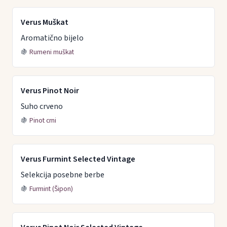
Verus Muškat
Aromatično bijelo
🍇
Rumeni muškat
Verus Pinot Noir
Suho crveno
🍇
Pinot crni
Verus Furmint Selected Vintage
Selekcija posebne berbe
🍇
Furmint (Šipon)