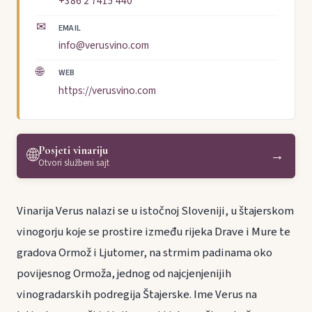
+386 2 7415 440
✉
EMAIL
info@verusvino.com
🌐
WEB
https://verusvino.com
Posjeti vinariju
🌐
→
Otvori službeni sajt
Vinarija Verus nalazi se u istočnoj Sloveniji, u štajerskom
vinogorju koje se prostire između rijeka Drave i Mure te
gradova Ormož i Ljutomer, na strmim padinama oko
povijesnog Ormoža, jednog od najcjenjenijih
vinogradarskih podregija Štajerske. Ime Verus na