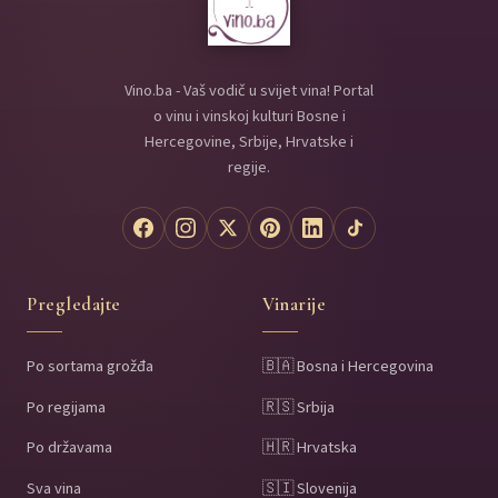
Vino.ba - Vaš vodič u svijet vina! Portal
o vinu i vinskoj kulturi Bosne i
Hercegovine, Srbije, Hrvatske i
regije.
Pregledajte
Vinarije
Po sortama grožđa
🇧🇦 Bosna i Hercegovina
Po regijama
🇷🇸 Srbija
Po državama
🇭🇷 Hrvatska
Sva vina
🇸🇮 Slovenija