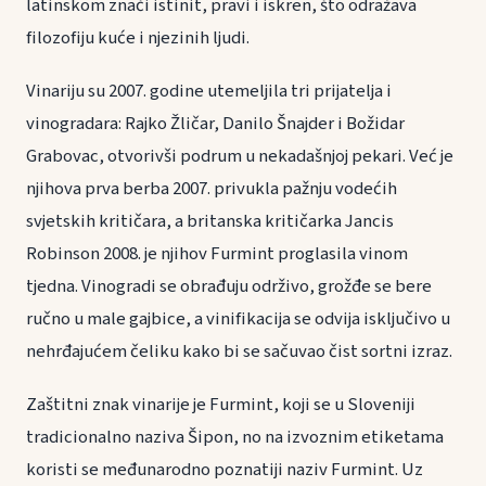
latinskom znači istinit, pravi i iskren, što odražava
filozofiju kuće i njezinih ljudi.
Vinariju su 2007. godine utemeljila tri prijatelja i
vinogradara: Rajko Žličar, Danilo Šnajder i Božidar
Grabovac, otvorivši podrum u nekadašnjoj pekari. Već je
njihova prva berba 2007. privukla pažnju vodećih
svjetskih kritičara, a britanska kritičarka Jancis
Robinson 2008. je njihov Furmint proglasila vinom
tjedna. Vinogradi se obrađuju održivo, grožđe se bere
ručno u male gajbice, a vinifikacija se odvija isključivo u
nehrđajućem čeliku kako bi se sačuvao čist sortni izraz.
Zaštitni znak vinarije je Furmint, koji se u Sloveniji
tradicionalno naziva Šipon, no na izvoznim etiketama
koristi se međunarodno poznatiji naziv Furmint. Uz