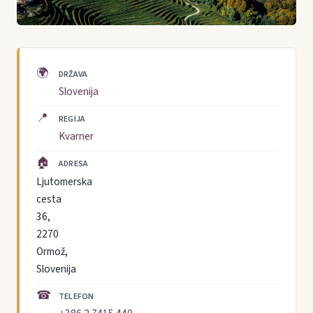
🌍
DRŽAVA
Slovenija
📍
REGIJA
Kvarner
🏠
ADRESA
Ljutomerska
cesta
36,
2270
Ormož,
Slovenija
☎
TELEFON