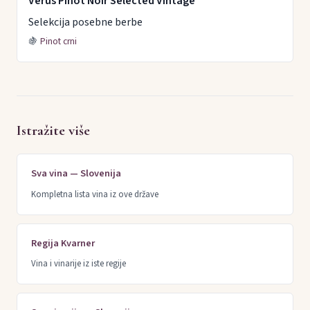
Verus Pinot Noir Selected Vintage
Selekcija posebne berbe
🍇
Pinot crni
Istražite više
Sva vina — Slovenija
Kompletna lista vina iz ove države
Regija Kvarner
Vina i vinarije iz iste regije