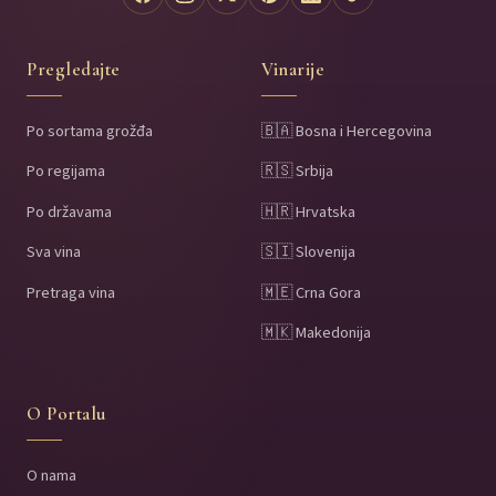
Pregledajte
Vinarije
Po sortama grožđa
🇧🇦 Bosna i Hercegovina
Po regijama
🇷🇸 Srbija
Po državama
🇭🇷 Hrvatska
Sva vina
🇸🇮 Slovenija
Pretraga vina
🇲🇪 Crna Gora
🇲🇰 Makedonija
O Portalu
O nama