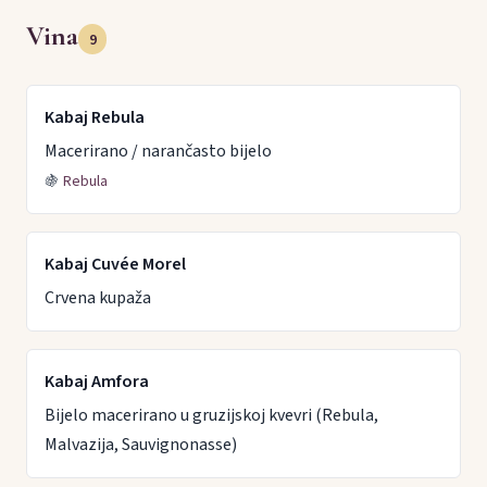
Vina
9
Kabaj Rebula
Macerirano / narančasto bijelo
🍇
Rebula
Kabaj Cuvée Morel
Crvena kupaža
Kabaj Amfora
Bijelo macerirano u gruzijskoj kvevri (Rebula,
Malvazija, Sauvignonasse)