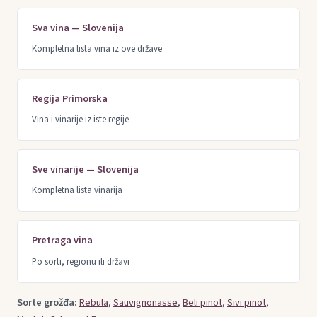
Sva vina — Slovenija
Kompletna lista vina iz ove države
Regija Primorska
Vina i vinarije iz iste regije
Sve vinarije — Slovenija
Kompletna lista vinarija
Pretraga vina
Po sorti, regionu ili državi
Sorte grožđa:
Rebula
,
Sauvignonasse
,
Beli pinot
,
Sivi pinot
,