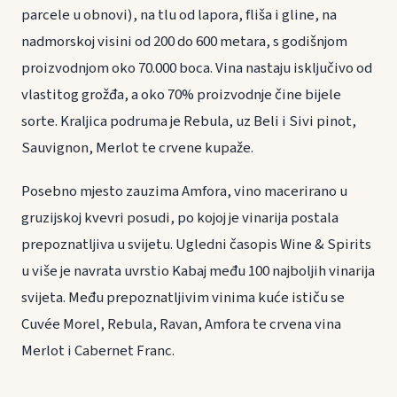
parcele u obnovi), na tlu od lapora, fliša i gline, na
nadmorskoj visini od 200 do 600 metara, s godišnjom
proizvodnjom oko 70.000 boca. Vina nastaju isključivo od
vlastitog grožđa, a oko 70% proizvodnje čine bijele
sorte. Kraljica podruma je Rebula, uz Beli i Sivi pinot,
Sauvignon, Merlot te crvene kupaže.
Posebno mjesto zauzima Amfora, vino macerirano u
gruzijskoj kvevri posudi, po kojoj je vinarija postala
prepoznatljiva u svijetu. Ugledni časopis Wine & Spirits
u više je navrata uvrstio Kabaj među 100 najboljih vinarija
svijeta. Među prepoznatljivim vinima kuće ističu se
Cuvée Morel, Rebula, Ravan, Amfora te crvena vina
Merlot i Cabernet Franc.