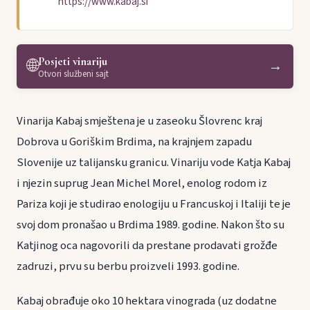
https://www.kabaj.si
Posjeti vinariju
🌐
→
Otvori službeni sajt
Vinarija Kabaj smještena je u zaseoku Šlovrenc kraj
Dobrova u Goriškim Brdima, na krajnjem zapadu
Slovenije uz talijansku granicu. Vinariju vode Katja Kabaj
i njezin suprug Jean Michel Morel, enolog rodom iz
Pariza koji je studirao enologiju u Francuskoj i Italiji te je
svoj dom pronašao u Brdima 1989. godine. Nakon što su
Katjinog oca nagovorili da prestane prodavati grožđe
zadruzi, prvu su berbu proizveli 1993. godine.
Kabaj obrađuje oko 10 hektara vinograda (uz dodatne