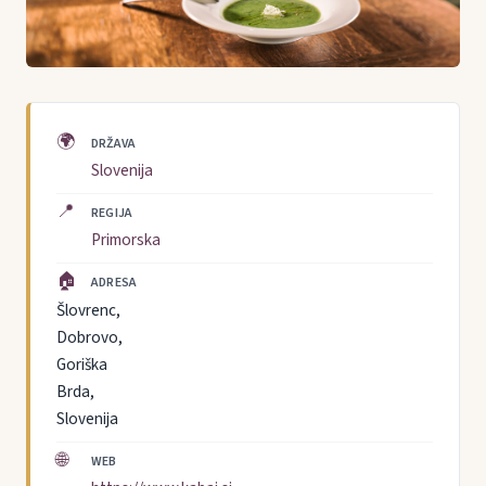
🌍
DRŽAVA
Slovenija
📍
REGIJA
Primorska
🏠
ADRESA
Šlovrenc,
Dobrovo,
Goriška
Brda,
Slovenija
🌐
WEB