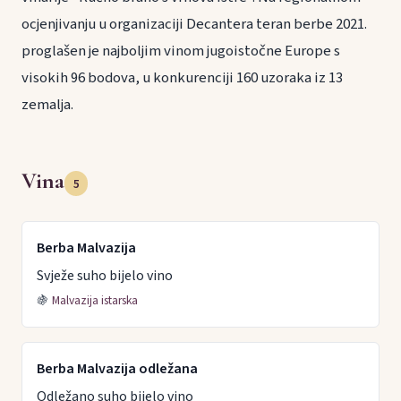
ocjenjivanju u organizaciji Decantera teran berbe 2021.
proglašen je najboljim vinom jugoistočne Europe s
visokih 96 bodova, u konkurenciji 160 uzoraka iz 13
zemalja.
Vina
5
Berba Malvazija
Svježe suho bijelo vino
🍇
Malvazija istarska
Berba Malvazija odležana
Odležano suho bijelo vino