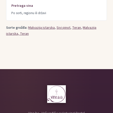
Pretraga vina
Po sorti, regionu ili državi
Sorte grožđa:
Malvazija istarska
,
Sivi pinot
,
Teran
,
Malvazija
istarska, Teran