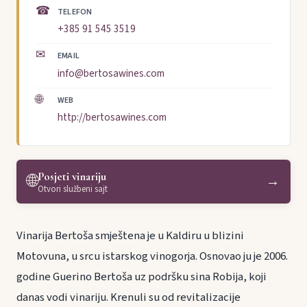
☎
TELEFON
+385 91 545 3519
✉
EMAIL
info@bertosawines.com
🌐
WEB
http://bertosawines.com
Posjeti vinariju
🌐
→
Otvori službeni sajt
Vinarija Bertoša smještena je u Kaldiru u blizini
Motovuna, u srcu istarskog vinogorja. Osnovao ju je 2006.
godine Guerino Bertoša uz podršku sina Robija, koji
danas vodi vinariju. Krenuli su od revitalizacije