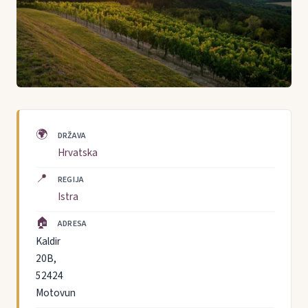
🌍
DRŽAVA
Hrvatska
📍
REGIJA
Istra
🏠
ADRESA
Kaldir
20B,
52424
Motovun