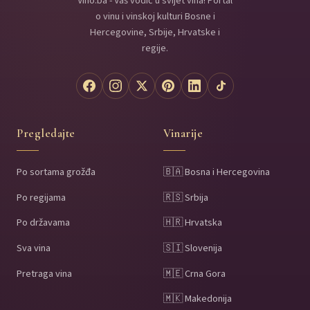
Vino.ba - Vaš vodič u svijet vina! Portal
o vinu i vinskoj kulturi Bosne i
Hercegovine, Srbije, Hrvatske i
regije.
Pregledajte
Vinarije
Po sortama grožđa
🇧🇦 Bosna i Hercegovina
Po regijama
🇷🇸 Srbija
Po državama
🇭🇷 Hrvatska
Sva vina
🇸🇮 Slovenija
Pretraga vina
🇲🇪 Crna Gora
🇲🇰 Makedonija