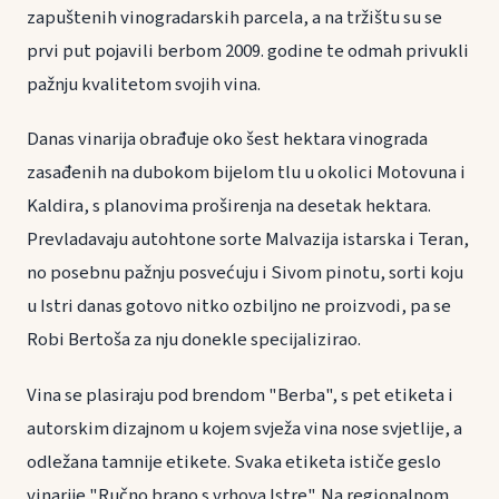
zapuštenih vinogradarskih parcela, a na tržištu su se
prvi put pojavili berbom 2009. godine te odmah privukli
pažnju kvalitetom svojih vina.
Danas vinarija obrađuje oko šest hektara vinograda
zasađenih na dubokom bijelom tlu u okolici Motovuna i
Kaldira, s planovima proširenja na desetak hektara.
Prevladavaju autohtone sorte Malvazija istarska i Teran,
no posebnu pažnju posvećuju i Sivom pinotu, sorti koju
u Istri danas gotovo nitko ozbiljno ne proizvodi, pa se
Robi Bertoša za nju donekle specijalizirao.
Vina se plasiraju pod brendom "Berba", s pet etiketa i
autorskim dizajnom u kojem svježa vina nose svjetlije, a
odležana tamnije etikete. Svaka etiketa ističe geslo
vinarije "Ručno brano s vrhova Istre". Na regionalnom