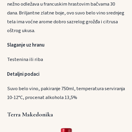
nežno odležava u francuskim hrastovim bačvama 30
dana. Briljantne zlatne boje, ovo suvo belo vino srednjeg
tela ima voćne arome dobro sazrelog grožđa i citrusa
oštrog ukusa.
Slaganje uz hranu
Testenina ili riba
Detaljni podaci
Suvo belo vino, pakiranje 750ml, temperatura serviranja
10-12°C, procenat alkohola 13,5%
Terra Makedonika