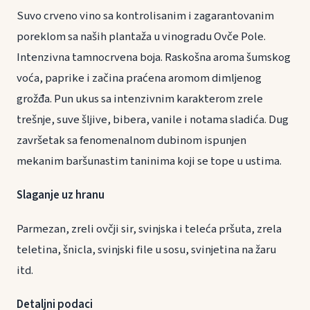
Suvo crveno vino sa kontrolisanim i zagarantovanim
poreklom sa naših plantaža u vinogradu Ovče Pole.
Intenzivna tamnocrvena boja. Raskošna aroma šumskog
voća, paprike i začina praćena aromom dimljenog
grožđa. Pun ukus sa intenzivnim karakterom zrele
trešnje, suve šljive, bibera, vanile i notama sladića. Dug
završetak sa fenomenalnom dubinom ispunjen
mekanim baršunastim taninima koji se tope u ustima.
Slaganje uz hranu
Parmezan, zreli ovčji sir, svinjska i teleća pršuta, zrela
teletina, šnicla, svinjski file u sosu, svinjetina na žaru
itd.
Detaljni podaci