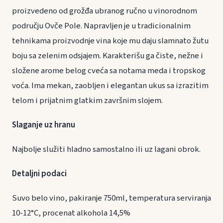
proizvedeno od grožđa ubranog ručno u vinorodnom
području Ovče Pole. Napravljen je u tradicionalnim
tehnikama proizvodnje vina koje mu daju slamnato žutu
boju sa zelenim odsjajem. Karakterišu ga čiste, nežne i
složene arome belog cveća sa notama meda i tropskog
voća. Ima mekan, zaobljen i elegantan ukus sa izrazitim
telom i prijatnim glatkim završnim slojem.
Slaganje uz hranu
Najbolje služiti hladno samostalno ili uz lagani obrok.
Detaljni podaci
Suvo belo vino, pakiranje 750ml, temperatura serviranja
10-12°C, procenat alkohola 14,5%