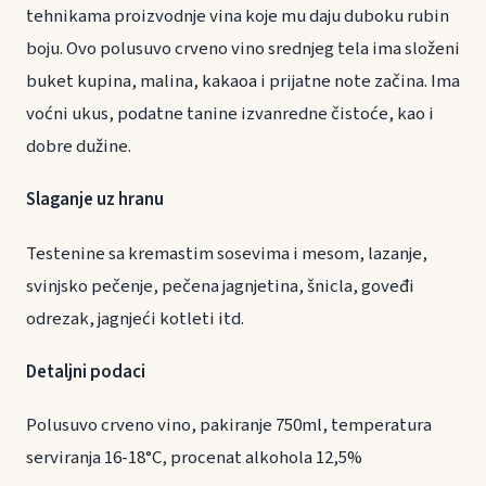
tehnikama proizvodnje vina koje mu daju duboku rubin
boju. Ovo polusuvo crveno vino srednjeg tela ima složeni
buket kupina, malina, kakaoa i prijatne note začina. Ima
voćni ukus, podatne tanine izvanredne čistoće, kao i
dobre dužine.
Slaganje uz hranu
Testenine sa kremastim sosevima i mesom, lazanje,
svinjsko pečenje, pečena jagnjetina, šnicla, goveđi
odrezak, jagnjeći kotleti itd.
Detaljni podaci
Polusuvo crveno vino, pakiranje 750ml, temperatura
serviranja 16-18°C, procenat alkohola 12,5%