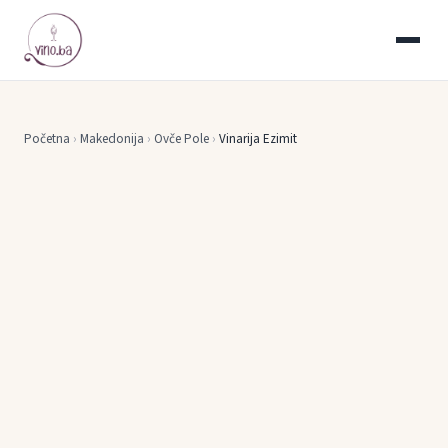
Početna
›
Makedonija
›
Ovče Pole
›
Vinarija Ezimit