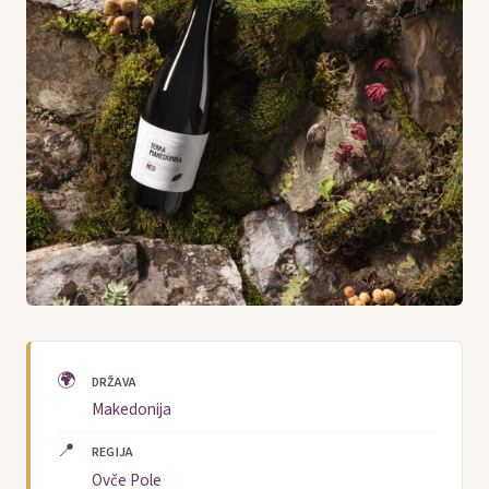
🌍
DRŽAVA
Makedonija
📍
REGIJA
Ovče Pole