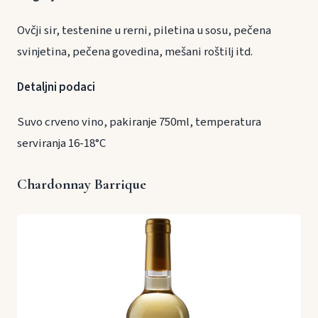
Ovčji sir, testenine u rerni, piletina u sosu, pečena
svinjetina, pečena govedina, mešani roštilj itd.
Detaljni podaci
Suvo crveno vino, pakiranje 750ml, temperatura
serviranja 16-18°C
Chardonnay Barrique