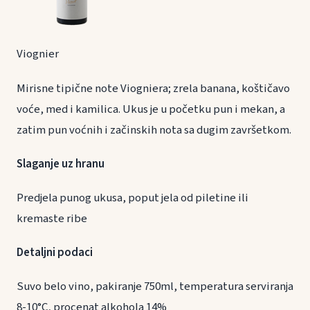
Viognier
Mirisne tipične note Viogniera; zrela banana, koštičavo
voće, med i kamilica. Ukus je u početku pun i mekan, a
zatim pun voćnih i začinskih nota sa dugim završetkom.
Slaganje uz hranu
Predjela punog ukusa, poput jela od piletine ili
kremaste ribe
Detaljni podaci
Suvo belo vino, pakiranje 750ml, temperatura serviranja
8-10°C, procenat alkohola 14%