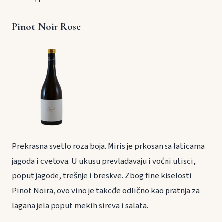
Pinot Noir Rose
Prekrasna svetlo roza boja. Miris je prkosan sa laticama
jagoda i cvetova. U ukusu prevladavaju i voćni utisci,
poput jagode, trešnje i breskve. Zbog fine kiselosti
Pinot Noira, ovo vino je takođe odlično kao pratnja za
lagana jela poput mekih sireva i salata.