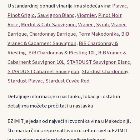
U standardnoj ponudi vinarija ima sledeća vina:
Plavac
,
Pinot Grigio
,
Sauvignon Blanc
,
Viognier
,
Pinot Noir
Rose
,
Merlot & Cab. Sauvignon
,
Vranec
,
Syrah
,
Vranec
Barrique
,
Chardonnay Barrique
,
Terra Makedonika
,
BiB
Vranec & Cabarnent Sauvignon
,
BiB Chardonnay &
Riesling
,
BiB Chardonnay & Riesling 10L
,
BiB Vranec &
Cabarnent Sauvignon 10L
,
STARDUST Sauvignon Blanc
,
STARDUST Cabarnet Sauvignon
,
Stardust Chardonnay
,
Stardust Plavac
,
Stardust Cuvée Red
.
Detaljnije informacije o nastanku, lokaciji i ostalim
detaljima možete pročitati u nastavku
EZIMIT je jedan od najvećih izvoznika vina u Makedoniji,
što marku čini prepoznatljivom u celom svetu. EZIMIT
je sa svojom vodećom tehnologijom jedna od