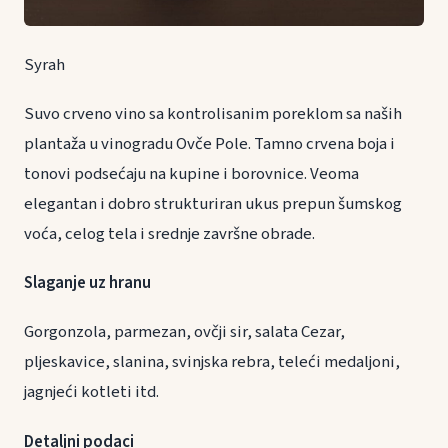
Syrah
Suvo crveno vino sa kontrolisanim poreklom sa naših
plantaža u vinogradu Ovče Pole. Tamno crvena boja i
tonovi podsećaju na kupine i borovnice. Veoma
elegantan i dobro strukturiran ukus prepun šumskog
voća, celog tela i srednje završne obrade.
Slaganje uz hranu
Gorgonzola, parmezan, ovčji sir, salata Cezar,
pljeskavice, slanina, svinjska rebra, teleći medaljoni,
jagnjeći kotleti itd.
Detaljni podaci