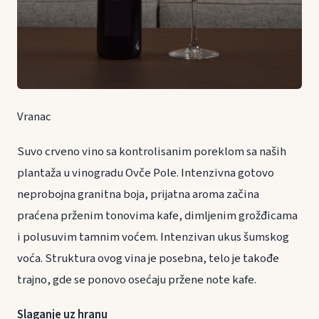
Vranac
Suvo crveno vino sa kontrolisanim poreklom sa naših
plantaža u vinogradu Ovče Pole. Intenzivna gotovo
neprobojna granitna boja, prijatna aroma začina
praćena prženim tonovima kafe, dimljenim grožđicama
i polusuvim tamnim voćem. Intenzivan ukus šumskog
voća. Struktura ovog vina je posebna, telo je takođe
trajno, gde se ponovo osećaju pržene note kafe.
Slaganje uz hranu