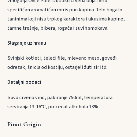
vinogorja Ovče Pole. Duboko crvena boja i vrlo
specifičan aromatičan miris pun kupina. Telo bogato
taninima koji nisu trpkog karaktera i ukusima kupine,
tamne trešnje, bibera, rogača i suvih smokava.
Slaganje uz hranu
Svinjski kotleti, teleći file, mleveno meso, goveđi
odrezak, šnicla od kostiju, ostarjeli žuti sir itd.
Detaljni podaci
Suvo crveno vino, pakiranje 750ml, temperatura
serviranja 13-16°C, procenat alkohola 13%
Pinot Grigio