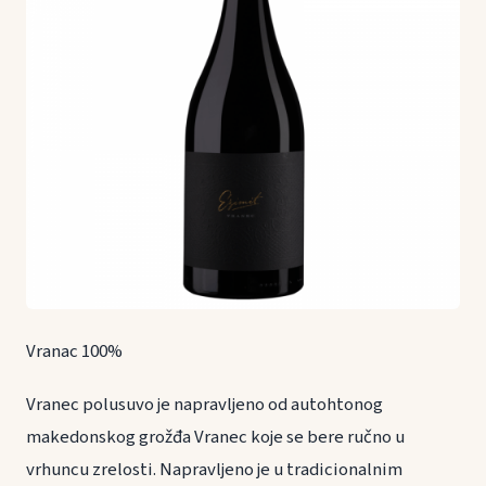
Vranac 100%
Vranec polusuvo je napravljeno od autohtonog
makedonskog grožđa Vranec koje se bere ručno u
vrhuncu zrelosti. Napravljeno je u tradicionalnim