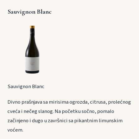
Sauvignon Blanc
Sauvignon Blanc
Divno prašnjava sa mirisima ogrozda, citrusa, prolećnog
cveća i nečeg slanog. Na početku sočno, pomalo
začinjeno i dugo u završnici sa pikantnim limunskim
voćem.