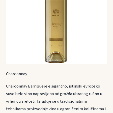
Chardonnay
Chardonnay Barrique je elegantno, istinski evropsko
suvo belo vino napravljeno od grožđa ubranog ručno u
vrhuncu zrelosti. Izrađuje se u tradicionalnim
tehnikama proizvodnje vina u ograničenim količinama i