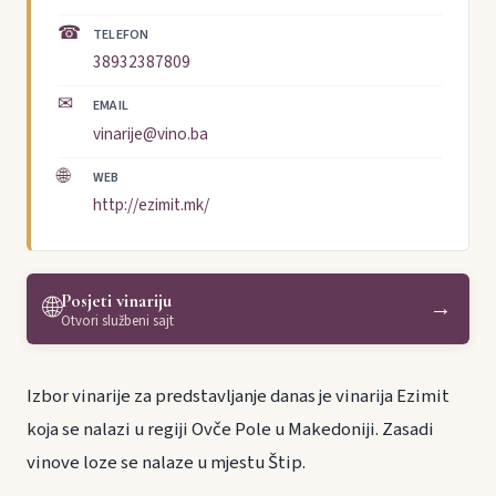
☎
TELEFON
38932387809
✉
EMAIL
vinarije@vino.ba
🌐
WEB
http://ezimit.mk/
Posjeti vinariju
🌐
→
Otvori službeni sajt
Izbor vinarije za predstavljanje danas je vinarija Ezimit
koja se nalazi u regiji Ovče Pole u Makedoniji. Zasadi
vinove loze se nalaze u mjestu Štip.