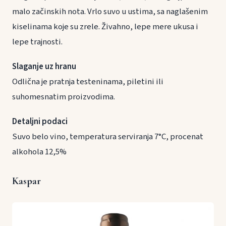
malo začinskih nota. Vrlo suvo u ustima, sa naglašenim
kiselinama koje su zrele. Živahno, lepe mere ukusa i
lepe trajnosti.
Slaganje uz hranu
Odlična je pratnja testeninama, piletini ili
suhomesnatim proizvodima.
Detaljni podaci
Suvo belo vino, temperatura serviranja 7°C, procenat
alkohola 12,5%
Kaspar