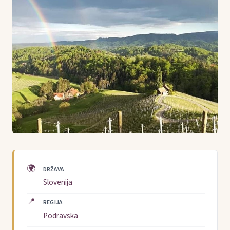
🌍
DRŽAVA
Slovenija
📍
REGIJA
Podravska