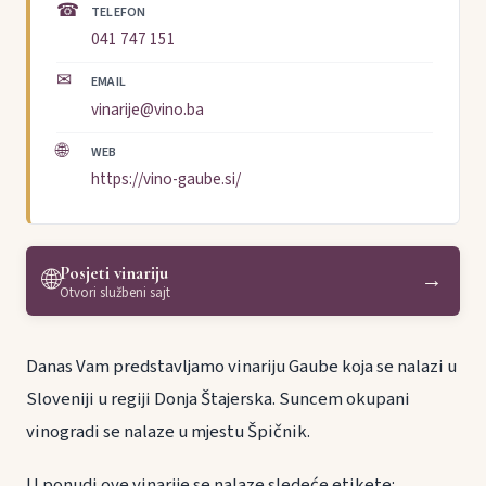
☎
TELEFON
041 747 151
✉
EMAIL
vinarije@vino.ba
🌐
WEB
https://vino-gaube.si/
Posjeti vinariju
🌐
→
Otvori službeni sajt
Danas Vam predstavljamo vinariju Gaube koja se nalazi u
Sloveniji u regiji Donja Štajerska. Suncem okupani
vinogradi se nalaze u mjestu Špičnik.
U ponudi ove vinarije se nalaze sledeće etikete: