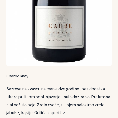
Chardonnay
Sazreva na kvascu najmanje dve godine, bez dodatka
likera prilikom odplinjavanja - nula doziranja. Prekrasna
zlatnožuta boja. Zrelo cveće, u kojem nalazimo zrele
jabuke, kajsije. Odličan aperitiv.