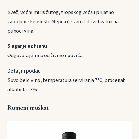
Svež, voćni miris žutog, tropskog voća i prijatno
zaobljene kiselosti. Nepca će vam biti zahvalna na
punoći vina.
Slaganje uz hranu
Odgovara jelima od živine i povrća.
Detaljni podaci
Suvo belo vino, temperatura serviranja 7°C, procenat
alkohola 13%
Rumeni muškat