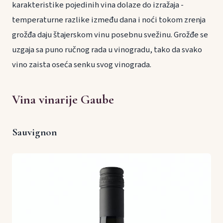
karakteristike pojedinih vina dolaze do izražaja -
temperaturne razlike između dana i noći tokom zrenja
grožđa daju štajerskom vinu posebnu svežinu. Grožđe se
uzgaja sa puno ručnog rada u vinogradu, tako da svako
vino zaista oseća senku svog vinograda.
Vina vinarije Gaube
Sauvignon