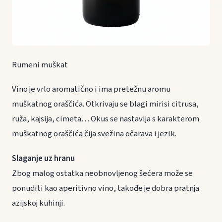
Rumeni muškat
Vino je vrlo aromatično i ima pretežnu aromu
muškatnog oraščića. Otkrivaju se blagi mirisi citrusa,
ruža, kajsija, cimeta… Okus se nastavlja s karakterom
muškatnog oraščića čija svežina očarava i jezik.
Slaganje uz hranu
Zbog malog ostatka neobnovljenog šećera može se
ponuditi kao aperitivno vino, takođe je dobra pratnja
azijskoj kuhinji.