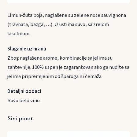
Limun-žuta boja, naglašene su zelene note sauvignona
(travnata, bazga, …). U ustima suvo, sa zrelom
kiselinom.
Slaganje uz hranu
Zbog naglašene arome, kombinacije sa jelima su
zahtevnije. 100% uspeh je zagarantovan ako ga nudite sa
jelima pripremljenim od šparoga ili čemaža.
Detaljni podaci
Suvo belo vino
Sivi pinot