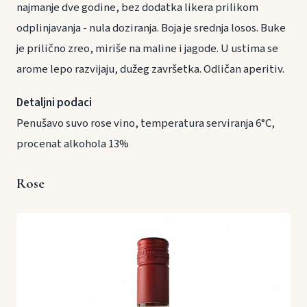
najmanje dve godine, bez dodatka likera prilikom
odplinjavanja - nula doziranja. Boja je srednja losos. Buke
je prilično zreo, miriše na maline i jagode. U ustima se
arome lepo razvijaju, dužeg završetka. Odličan aperitiv.
Detaljni podaci
Penušavo suvo rose vino, temperatura serviranja 6°C,
procenat alkohola 13%
Rose