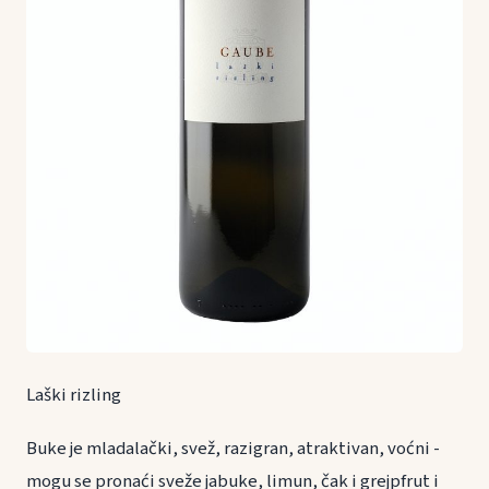
Laški rizling
Buke je mladalački, svež, razigran, atraktivan, voćni -
mogu se pronaći sveže jabuke, limun, čak i grejpfrut i