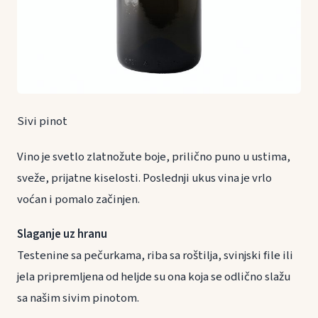
Sivi pinot
Vino je svetlo zlatnožute boje, prilično puno u ustima,
sveže, prijatne kiselosti. Poslednji ukus vina je vrlo
voćan i pomalo začinjen.
Slaganje uz hranu
Testenine sa pečurkama, riba sa roštilja, svinjski file ili
jela pripremljena od heljde su ona koja se odlično slažu
sa našim sivim pinotom.