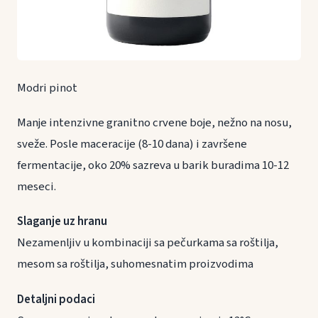
Modri pinot
Manje intenzivne granitno crvene boje, nežno na nosu,
sveže. Posle maceracije (8-10 dana) i završene
fermentacije, oko 20% sazreva u barik buradima 10-12
meseci.
Slaganje uz hranu
Nezamenljiv u kombinaciji sa pečurkama sa roštilja,
mesom sa roštilja, suhomesnatim proizvodima
Detaljni podaci