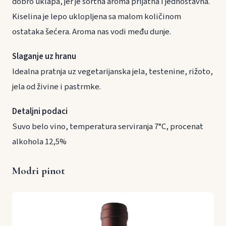
dobro uklapa, jer je sortna aroma prijatna i jednostavna.
Kiselina je lepo uklopljena sa malom količinom
ostataka šećera. Aroma nas vodi među dunje.
Slaganje uz hranu
Idealna pratnja uz vegetarijanska jela, testenine, rižoto,
jela od živine i pastrmke.
Detaljni podaci
Suvo belo vino, temperatura serviranja 7°C, procenat
alkohola 12,5%
Modri pinot