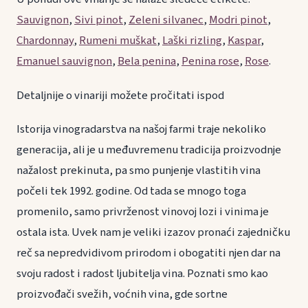
Sauvignon
,
Sivi pinot
,
Zeleni silvanec
,
Modri pinot
,
Chardonnay
,
Rumeni muškat
,
Laški rizling
,
Kaspar
,
Emanuel sauvignon
,
Bela penina
,
Penina rose
,
Rose
.
Detaljnije o vinariji možete pročitati ispod
Istorija vinogradarstva na našoj farmi traje nekoliko
generacija, ali je u međuvremenu tradicija proizvodnje
nažalost prekinuta, pa smo punjenje vlastitih vina
počeli tek 1992. godine. Od tada se mnogo toga
promenilo, samo privrženost vinovoj lozi i vinima je
ostala ista. Uvek nam je veliki izazov pronaći zajedničku
reč sa nepredvidivom prirodom i obogatiti njen dar na
svoju radost i radost ljubitelja vina. Poznati smo kao
proizvođači svežih, voćnih vina, gde sortne