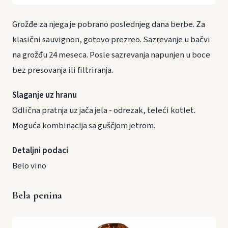
Grožđe za njega je pobrano poslednjeg dana berbe. Za
klasični sauvignon, gotovo prezreo. Sazrevanje u bačvi
na grožđu 24 meseca. Posle sazrevanja napunjen u boce
bez presovanja ili filtriranja.
Slaganje uz hranu
Odlična pratnja uz jača jela - odrezak, teleći kotlet.
Moguća kombinacija sa guščjom jetrom.
Detaljni podaci
Belo vino
Bela penina