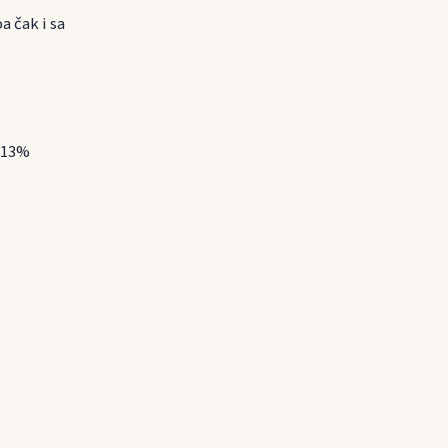
a čak i sa
a 13%