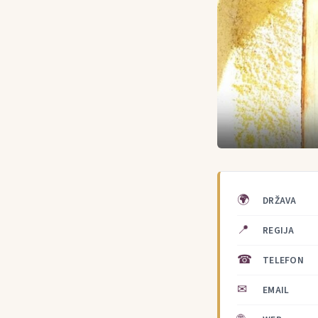
🌍
DRŽAVA
📍
REGIJA
☎
TELEFON
✉
EMAIL