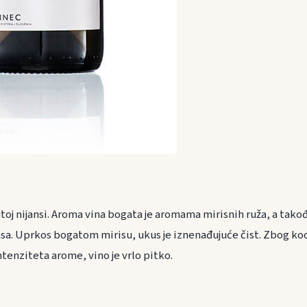
toj nijansi. Aroma vina bogata je aromama mirisnih ruža, a tako
sa. Uprkos bogatom mirisu, ukus je iznenađujuće čist. Zbog k
ntenziteta arome, vino je vrlo pitko.
ranu