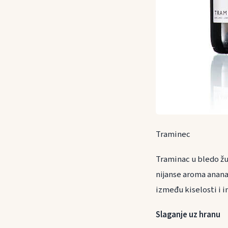
Traminec
Traminac u bledo žu
nijanse aroma anana
između kiselosti i i
Slaganje uz h