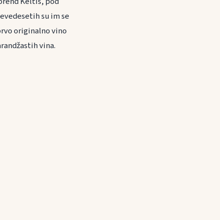
 brend Keltis, pod
 Devedesetih su im se
prvo originalno vino
randžastih vina.