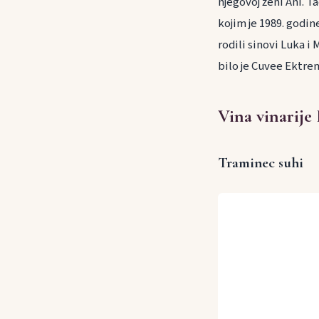
njegovoj ženi Ani. T
kojim je 1989. godin
rodili sinovi Luka i
bilo je Cuvee Ektre
Vina vinarije 
Traminec suhi