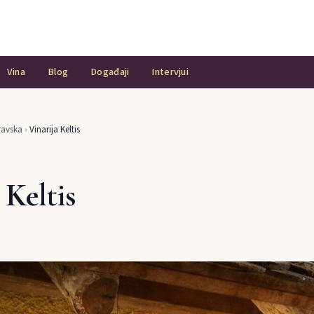
Vina
Blog
Događaji
Intervjui
avska
›
Vinarija Keltis
 Keltis