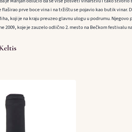
ada je Marijan odlučio da se više posveti vinarstvu i tako stvorio
e flaširao prve boce vina i na tržištu se pojavio kao butik vinar.
 Miha, koji je na kraju preuzeo glavnu ulogu u podrumu. Njegovo 
me 2009, koje je zauzelo odlično 2. mesto na Bečkom festivalu na
Keltis