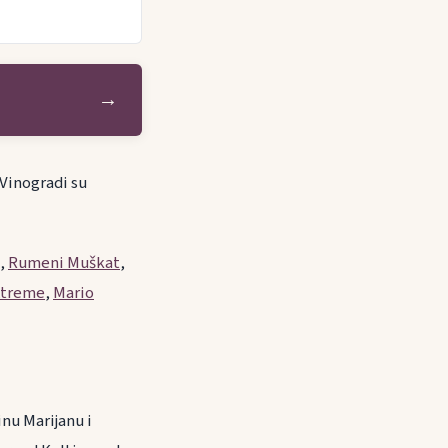
→
 Vinogradi su
,
Rumeni Muškat
,
xtreme
,
Mario
inu Marijanu i