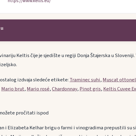
https://www.keltis.eu/
ju
ariju Keltis čije je sjedište u regiji Donja Štajerska u Sloveniji.
zeljsko.
 ostalog izdvaja sledeće etikete:
Traminec suhi
,
Muscat ottonel
,
Mario brut
,
Mario rosé
,
Chardonnay
,
Pinot gris
,
Keltis Cuvee E
i možete pročitati ispod
van i Elizabeta Kelhar brigu o farmi i vinogradima prepustili su s