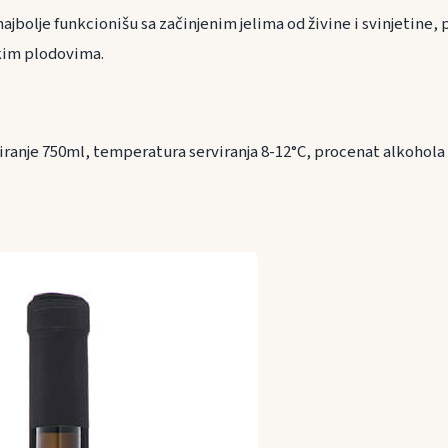
jbolje funkcionišu sa začinjenim jelima od živine i svinjetine, p
kim plodovima.
iranje 750ml, temperatura serviranja 8-12°C, procenat alkohol