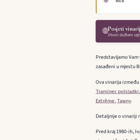
🌐
WEB
Posjeti vinari
🌐
Otvori službeni sajt
Predstavljamo Vam vin
zasađeni u mjestu Bi
Ova vinarija između
Traminec polsladki
Extrême
,
Tawny
.
Detaljnije o vinarij
Pred kraj 1980-ih, I