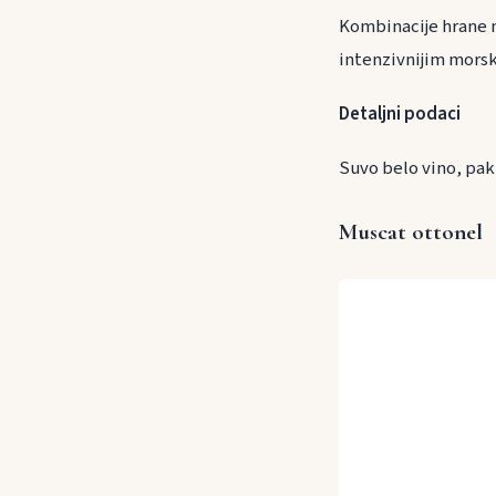
Kombinacije hrane na
intenzivnijim mors
Detaljni podaci
Suvo belo vino, pak
Muscat ottonel