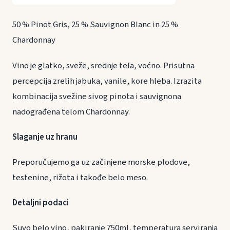
50 % Pinot Gris, 25 % Sauvignon Blanc in 25 %
Chardonnay
Vino je glatko, sveže, srednje tela, voćno. Prisutna
percepcija zrelih jabuka, vanile, kore hleba. Izrazita
kombinacija svežine sivog pinota i sauvignona
nadograđena telom Chardonnay.
Slaganje uz hranu
Preporučujemo ga uz začinjene morske plodove,
testenine, rižota i takođe belo meso.
Detaljni podaci
Suvo belo vino, pakiranje 750ml, temperatura serviranja