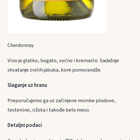
Chardonnay
Vino je glatko, bogato, voćno i kremasto. Sadašnje
shvatanje zrelih jabuka, kore pomorandže.
Slaganje uz hranu
Preporučujemo ga uz začinjene morske plodove,
testenine, rižota i takođe belo meso.
Detaljni podaci