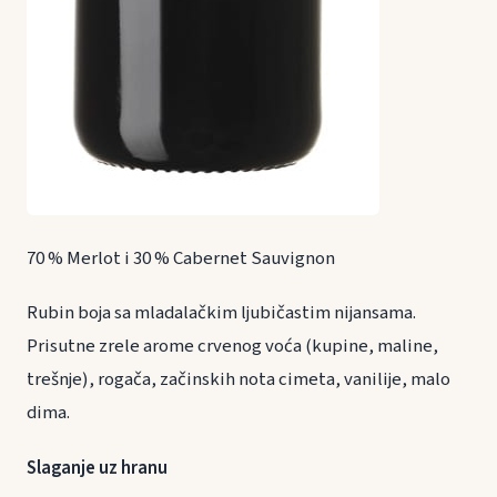
70 % Merlot i 30 % Cabernet Sauvignon
Rubin boja sa mladalačkim ljubičastim nijansama.
Prisutne zrele arome crvenog voća (kupine, maline,
trešnje), rogača, začinskih nota cimeta, vanilije, malo
dima.
Slaganje uz hranu