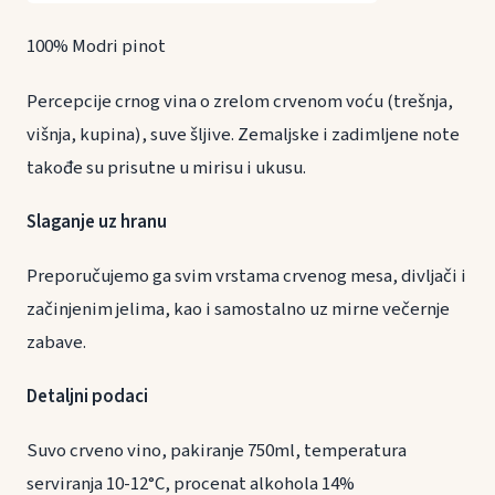
100% Modri pinot
Percepcije crnog vina o zrelom crvenom voću (trešnja,
višnja, kupina), suve šljive. Zemaljske i zadimljene note
takođe su prisutne u mirisu i ukusu.
Slaganje uz hranu
Preporučujemo ga svim vrstama crvenog mesa, divljači i
začinjenim jelima, kao i samostalno uz mirne večernje
zabave.
Detaljni podaci
Suvo crveno vino, pakiranje 750ml, temperatura
serviranja 10-12°C, procenat alkohola 14%