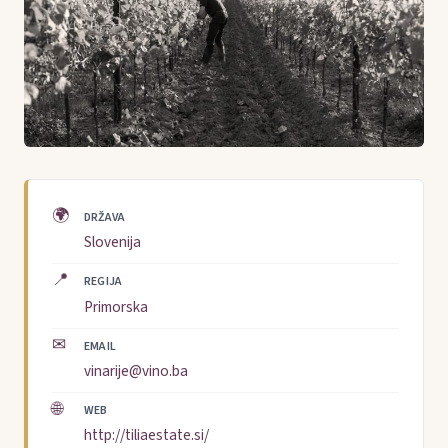
🌍
DRŽAVA
Slovenija
📍
REGIJA
Primorska
✉
EMAIL
vinarije@vino.ba
🌐
WEB
http://tiliaestate.si/