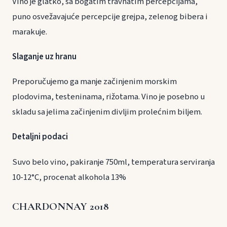
Vino je glatko, sa bogatim travnatim percepcijama,
puno osvežavajuće percepcije grejpa, zelenog bibera i
marakuje.
Slaganje uz hranu
Preporučujemo ga manje začinjenim morskim
plodovima, testeninama, rižotama. Vino je posebno u
skladu sa jelima začinjenim divljim prolećnim biljem.
Detaljni podaci
Suvo belo vino, pakiranje 750ml, temperatura serviranja
10-12°C, procenat alkohola 13%
CHARDONNAY 2018