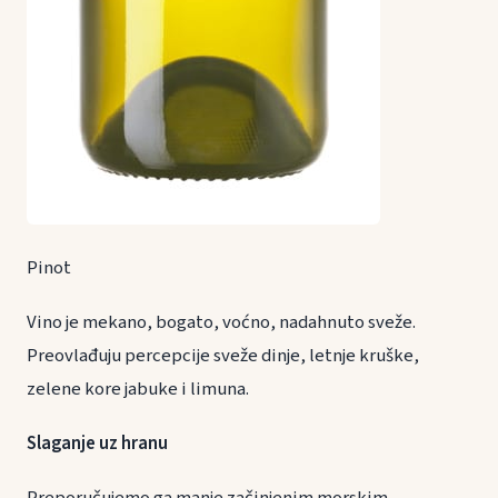
Pinot
Vino je mekano, bogato, voćno, nadahnuto sveže.
Preovlađuju percepcije sveže dinje, letnje kruške,
zelene kore jabuke i limuna.
Slaganje uz hranu