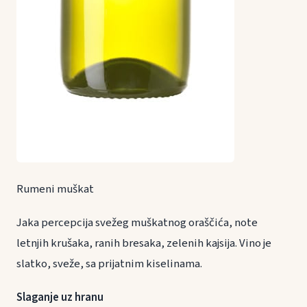
Rumeni muškat
Jaka percepcija svežeg muškatnog oraščića, note
letnjih krušaka, ranih bresaka, zelenih kajsija. Vino je
slatko, sveže, sa prijatnim kiselinama.
Slaganje uz hranu