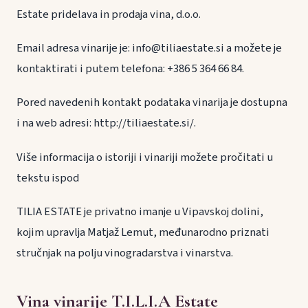
Estate pridelava in prodaja vina, d.o.o.
Email adresa vinarije je: info@tiliaestate.si a možete je
kontaktirati i putem telefona: +386 5 364 66 84.
Pored navedenih kontakt podataka vinarija je dostupna
i na web adresi: http://tiliaestate.si/.
Više informacija o istoriji i vinariji možete pročitati u
tekstu ispod
TILIA ESTATE je privatno imanje u Vipavskoj dolini,
kojim upravlja Matjaž Lemut, međunarodno priznati
stručnjak na polju vinogradarstva i vinarstva.
Vina vinarije T.I.L.I.A Estate