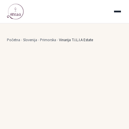
Početna
›
Slovenija
›
Primorska
›
Vinarija T.I.L.I.A Estate