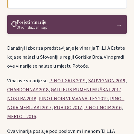
Posjeti vinariju
🌐
→
Otvori službeni sajt
Današnji izbor za predstavljanje je vinarija T.I.L.I.A Estate
koja se nalazi u Sloveniji u regiji Goriška Brda. Vinogradi
ove vinarije se nalaze u mjestu Potoče.
Vina ove vinarije su:
PINOT GRIS 2019
,
SAUVIGNON 2019
,
CHARDONNAY 2018
,
GALILEUS RUMENI MUŠKAT 2017
,
NOSTRA 2018
,
PINOT NOIR VIPAVA VALLEY 2019
,
PINOT
NOIR MERLJAKI 2017
,
RUBIDO 2017
,
PINOT NOIR 2016
,
MERLOT 2016
.
Ova vinarija posluje pod poslovnim imenom T.I.L.I.A