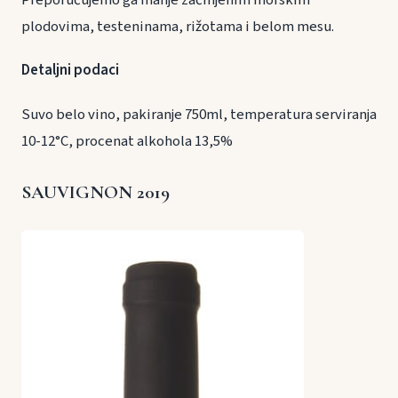
Preporučujemo ga manje začinjenim morskim
plodovima, testeninama, rižotama i belom mesu.
Detaljni podaci
Suvo belo vino, pakiranje 750ml, temperatura serviranja
10-12°C, procenat alkohola 13,5%
SAUVIGNON 2019