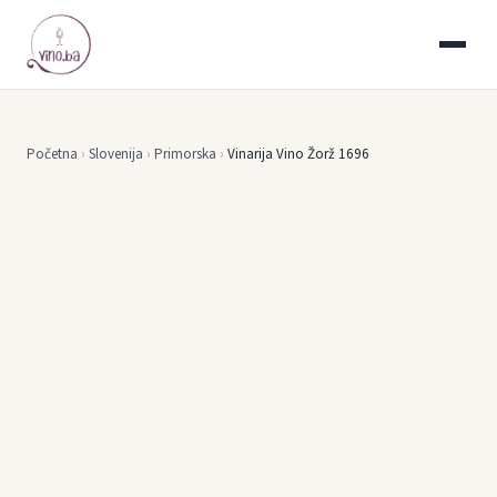
Početna
›
Slovenija
›
Primorska
›
Vinarija Vino Žorž 1696