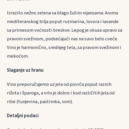
Izrazito nežno zelena sa blago žutim nijansama. Aroma
mediteranskog bilja poput ruzmarina, lovora i lavande
sa primesom voćnosti breskve. Lepog je okusa upravo sa
pravom svežinom, podsećajući nas na suvo belo cveće.
Vino je harmonično, srednjeg tela, sa pravom svežinom i
mekoćom.
Slaganje uz hranu
Vino preporučujemo uz jela od povrća poput raznih
rižota i šparoga, a vrlo je dobro i kod različitih jela od
ribe (tunjevina, pastrmka, som).
Detaljni podaci