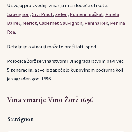
U svojoj proizvodnji vinarija ima sledeće etikete:
Sauvignon
,
Sivi Pinot
,
Zelen
,
Rumeni muškat
,
Pinela
Barrel
,
Merlot
,
Cabernet Sauvignon
,
Penina Rex
,
Penina
Rea
.
Detaljnije o vinariji možete pročitati ispod
Porodica Žorž se vinarstvom i vinogradarstvom bavi već
5 generacija, a sve je započelo kupovinom podruma koji
je sagrađen god. 1696.
Vina vinarije Vino Žorž 1696
Sauvignon