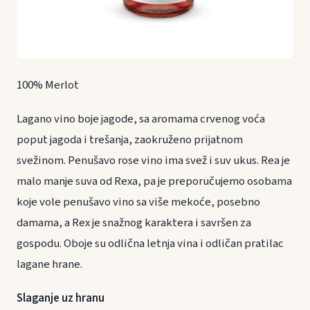
100% Merlot
Lagano vino boje jagode, sa aromama crvenog voća
poput jagoda i trešanja, zaokruženo prijatnom
svežinom. Penušavo rose vino ima svež i suv ukus. Rea je
malo manje suva od Rexa, pa je preporučujemo osobama
koje vole penušavo vino sa više mekoće, posebno
damama, a Rex je snažnog karaktera i savršen za
gospodu. Oboje su odlična letnja vina i odličan pratilac
lagane hrane.
Slaganje uz hranu