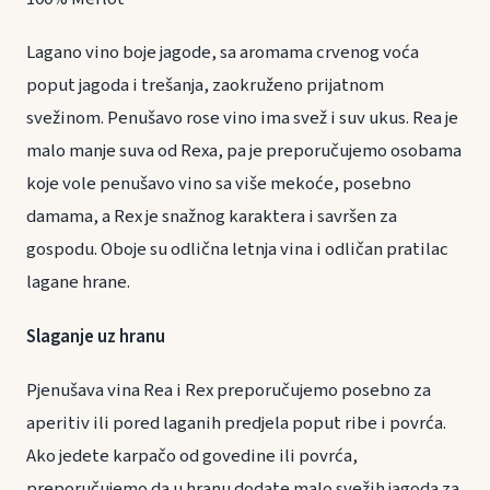
Lagano vino boje jagode, sa aromama crvenog voća
poput jagoda i trešanja, zaokruženo prijatnom
svežinom. Penušavo rose vino ima svež i suv ukus. Rea je
malo manje suva od Rexa, pa je preporučujemo osobama
koje vole penušavo vino sa više mekoće, posebno
damama, a Rex je snažnog karaktera i savršen za
gospodu. Oboje su odlična letnja vina i odličan pratilac
lagane hrane.
Slaganje uz hranu
Pjenušava vina Rea i Rex preporučujemo posebno za
aperitiv ili pored laganih predjela poput ribe i povrća.
Ako jedete karpačo od govedine ili povrća,
preporučujemo da u hranu dodate malo svežih jagoda za