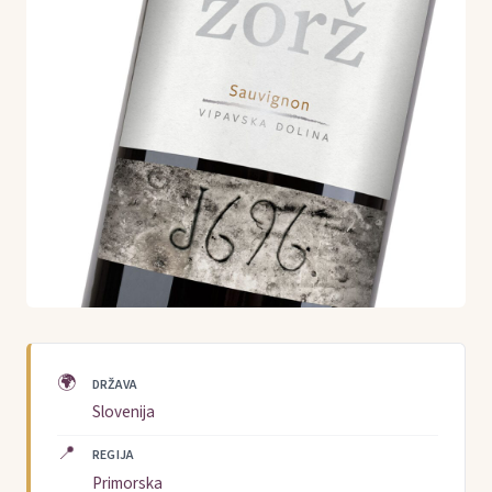
🌍
DRŽAVA
Slovenija
📍
REGIJA
Primorska