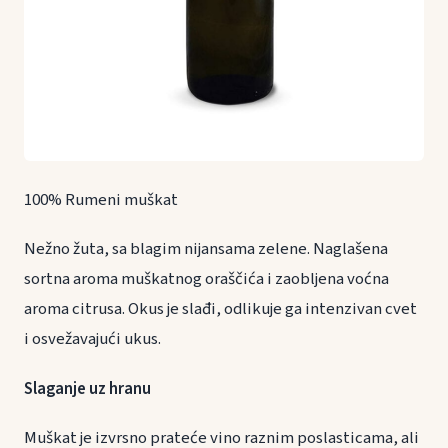
100% Rumeni muškat
Nežno žuta, sa blagim nijansama zelene. Naglašena
sortna aroma muškatnog oraščića i zaobljena voćna
aroma citrusa. Okus je slađi, odlikuje ga intenzivan cvet
i osvežavajući ukus.
Slaganje uz hranu
Muškat je izvrsno prateće vino raznim poslasticama, ali