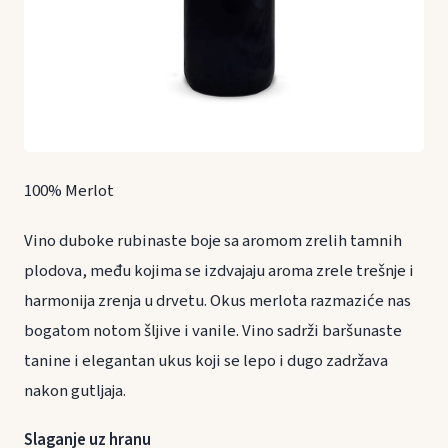
100% Merlot
Vino duboke rubinaste boje sa aromom zrelih tamnih
plodova, među kojima se izdvajaju aroma zrele trešnje i
harmonija zrenja u drvetu. Okus merlota razmaziće nas
bogatom notom šljive i vanile. Vino sadrži baršunaste
tanine i elegantan ukus koji se lepo i dugo zadržava
nakon gutljaja.
Slaganje uz hranu