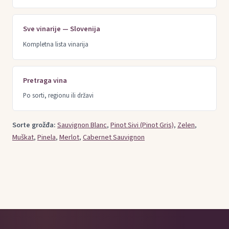
Sve vinarije — Slovenija
Kompletna lista vinarija
Pretraga vina
Po sorti, regionu ili državi
Sorte grožđa:
Sauvignon Blanc
,
Pinot Sivi (Pinot Gris)
,
Zelen
,
Muškat
,
Pinela
,
Merlot
,
Cabernet Sauvignon