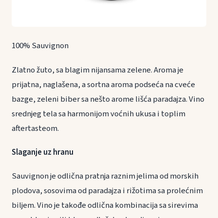
100% Sauvignon
Zlatno žuto, sa blagim nijansama zelene. Aroma je
prijatna, naglašena, a sortna aroma podseća na cveće
bazge, zeleni biber sa nešto arome lišća paradajza. Vino
srednjeg tela sa harmonijom voćnih ukusa i toplim
aftertasteom.
Slaganje uz hranu
Sauvignon je odlična pratnja raznim jelima od morskih
plodova, sosovima od paradajza i rižotima sa prolećnim
biljem. Vino je takođe odlična kombinacija sa sirevima