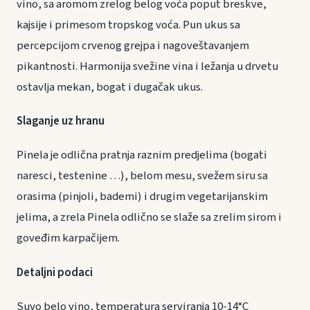
vino, sa aromom zrelog belog voća poput breskve,
kajsije i primesom tropskog voća. Pun ukus sa
percepcijom crvenog grejpa i nagoveštavanjem
pikantnosti. Harmonija svežine vina i ležanja u drvetu
ostavlja mekan, bogat i dugačak ukus.
Slaganje uz hranu
Pinela je odlična pratnja raznim predjelima (bogati
naresci, testenine …), belom mesu, svežem siru sa
orasima (pinjoli, bademi) i drugim vegetarijanskim
jelima, a zrela Pinela odlično se slaže sa zrelim sirom i
goveđim karpačijem.
Detaljni podaci
Suvo belo vino, temperatura serviranja 10-14°C