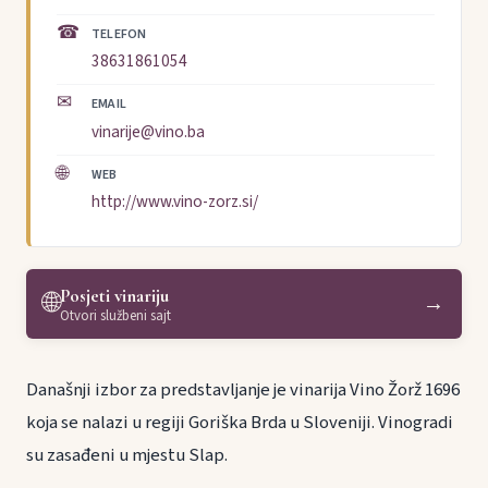
☎
TELEFON
38631861054
✉
EMAIL
vinarije@vino.ba
🌐
WEB
http://www.vino-zorz.si/
Posjeti vinariju
🌐
→
Otvori službeni sajt
Današnji izbor za predstavljanje je vinarija Vino Žorž 1696
koja se nalazi u regiji Goriška Brda u Sloveniji. Vinogradi
su zasađeni u mjestu Slap.