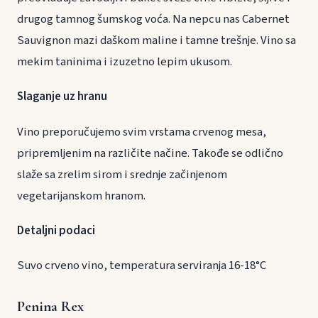
drugog tamnog šumskog voća. Na nepcu nas Cabernet
Sauvignon mazi daškom maline i tamne trešnje. Vino sa
mekim taninima i izuzetno lepim ukusom.
Slaganje uz hranu
Vino preporučujemo svim vrstama crvenog mesa,
pripremljenim na različite načine. Takođe se odlično
slaže sa zrelim sirom i srednje začinjenom
vegetarijanskom hranom.
Detaljni podaci
Suvo crveno vino, temperatura serviranja 16-18°C
Penina Rex