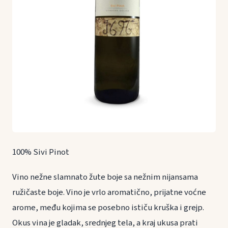
100% Sivi Pinot
Vino nežne slamnato žute boje sa nežnim nijansama
ružičaste boje. Vino je vrlo aromatično, prijatne voćne
arome, među kojima se posebno ističu kruška i grejp.
Okus vina je gladak, srednjeg tela, a kraj ukusa prati