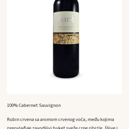
100% Cabernet Sauvignon
Rubin crvena sa aromom crvenog voća, među kojima
preovlađuje zavodljivi buket sveže crne ribizle, šljive i