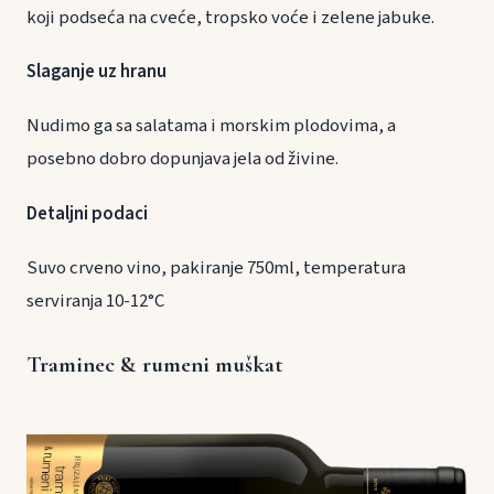
koji podseća na cveće, tropsko voće i zelene jabuke.
Slaganje uz hranu
Nudimo ga sa salatama i morskim plodovima, a
posebno dobro dopunjava jela od živine.
Detaljni podaci
Suvo crveno vino, pakiranje 750ml, temperatura
serviranja 10-12°C
Traminec & rumeni muškat