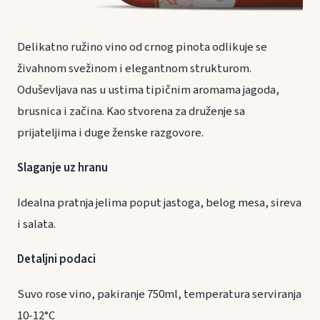
Delikatno ružino vino od crnog pinota odlikuje se
živahnom svežinom i elegantnom strukturom.
Oduševljava nas u ustima tipičnim aromama jagoda,
brusnica i začina. Kao stvorena za druženje sa
prijateljima i duge ženske razgovore.
Slaganje uz hranu
Idealna pratnja jelima poput jastoga, belog mesa, sireva
i salata.
Detaljni podaci
Suvo rose vino, pakiranje 750ml, temperatura serviranja
10-12°C