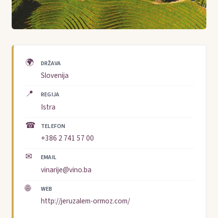
🌍
DRŽAVA
Slovenija
📍
REGIJA
Istra
☎
TELEFON
+386 2 741 57 00
✉
EMAIL
vinarije@vino.ba
🌐
WEB
http://jeruzalem-ormoz.com/