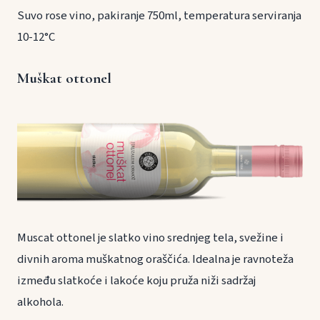
Suvo rose vino, pakiranje 750ml, temperatura serviranja
10-12°C
Muškat ottonel
Muscat ottonel je slatko vino srednjeg tela, svežine i
divnih aroma muškatnog oraščića. Idealna je ravnoteža
između slatkoće i lakoće koju pruža niži sadržaj
alkohola.