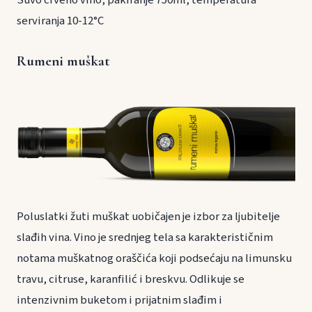
serviranja 10-12°C
Rumeni muškat
Poluslatki žuti muškat uobičajen je izbor za ljubitelje
slađih vina. Vino je srednjeg tela sa karakterističnim
notama muškatnog oraščića koji podsećaju na limunsku
travu, citruse, karanfilić i breskvu. Odlikuje se
intenzivnim buketom i prijatnim slađim i