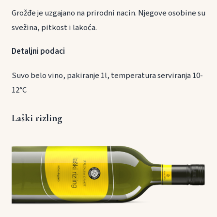
Grožđe je uzgajano na prirodni nacin. Njegove osobine su
svežina, pitkost i lakoća.
Detaljni podaci
Suvo belo vino, pakiranje 1l, temperatura serviranja 10-
12°C
Laški rizling