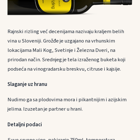
Rajnski rizling već decenijama nazivaju kraljem belih
vina u Sloveniji. Grožđe je uzgajano na vrhunskim
lokacijama Mali Kog, Svetinje i Železna Dveri, na
prirodan način. Srednjeg je tela izraženog buketa koji
podseća na vinogradarsku breskvu, citruse i kajsije.
Slaganje uz hranu
Nudimo ga sa plodovima mora i pikantnijim i azijskim
jelima. Izuzetan je partner u hrani.
Detaljni podaci
Suvo crveno vino, pakiranje 750ml, temperatura