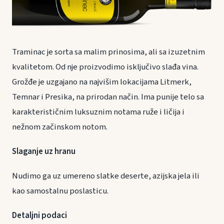
Traminac je sorta sa malim prinosima, ali sa izuzetnim
kvalitetom. Od nje proizvodimo isključivo slađa vina.
Grožđe je uzgajano na najvišim lokacijama Litmerk,
Temnar i Presika, na prirodan način. Ima punije telo sa
karakterističnim luksuznim notama ruže i ličija i
nežnom začinskom notom.
Slaganje uz hranu
Nudimo ga uz umereno slatke deserte, azijska jela ili
kao samostalnu poslasticu.
Detaljni podaci