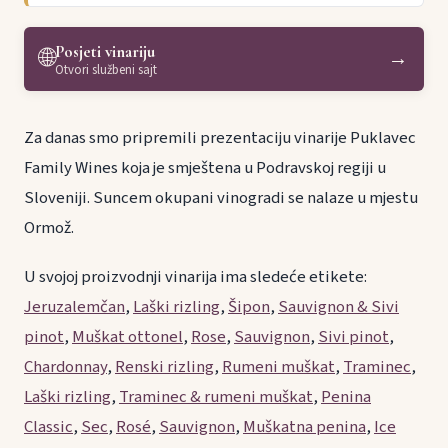
Posjeti vinariju
🌐
→
Otvori službeni sajt
Za danas smo pripremili prezentaciju vinarije Puklavec
Family Wines koja je smještena u Podravskoj regiji u
Sloveniji. Suncem okupani vinogradi se nalaze u mjestu
Ormož.
U svojoj proizvodnji vinarija ima sledeće etikete:
Jeruzalemčan
,
Laški rizling
,
Šipon
,
Sauvignon & Sivi
pinot
,
Muškat ottonel
,
Rose
,
Sauvignon
,
Sivi pinot
,
Chardonnay
,
Renski rizling
,
Rumeni muškat
,
Traminec
,
Laški rizling
,
Traminec & rumeni muškat
,
Penina
Classic
,
Sec
,
Rosé
,
Sauvignon
,
Muškatna penina
,
Ice