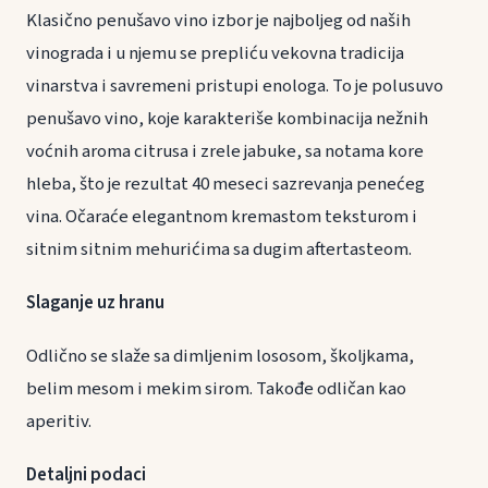
Klasično penušavo vino izbor je najboljeg od naših
vinograda i u njemu se prepliću vekovna tradicija
vinarstva i savremeni pristupi enologa. To je polusuvo
penušavo vino, koje karakteriše kombinacija nežnih
voćnih aroma citrusa i zrele jabuke, sa notama kore
hleba, što je rezultat 40 meseci sazrevanja penećeg
vina. Očaraće elegantnom kremastom teksturom i
sitnim sitnim mehurićima sa dugim aftertasteom.
Slaganje uz hranu
Odlično se slaže sa dimljenim lososom, školjkama,
belim mesom i mekim sirom. Takođe odličan kao
aperitiv.
Detaljni podaci