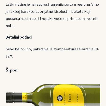
Laški rizling je najrasprostranjenija sorta u regionu. Vino
je lakšeg karaktera, prijatne kiselosti i buketa koji
podseća na citruse i tropsko voće sa primesom cvetnih
nota.
Detaljni podaci
Suvo belo vino, pakiranje 1l, temperatura serviranja 10-
12°C
Šipon