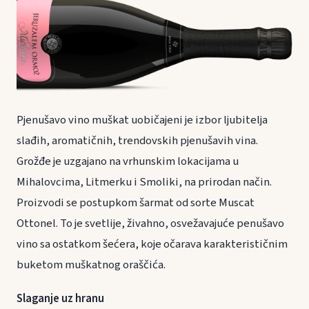
Pjenušavo vino muškat uobičajeni je izbor ljubitelja
slađih, aromatičnih, trendovskih pjenušavih vina.
Grožđe je uzgajano na vrhunskim lokacijama u
Mihalovcima, Litmerku i Smoliki, na prirodan način.
Proizvodi se postupkom šarmat od sorte Muscat
Ottonel. To je svetlije, živahno, osvežavajuće penušavo
vino sa ostatkom šećera, koje očarava karakterističnim
buketom muškatnog oraščića.
Slaganje uz hranu