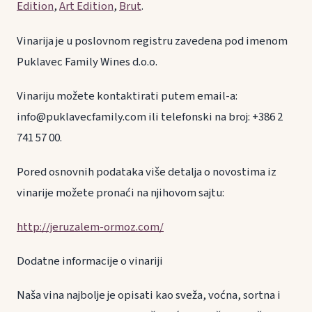
Edition
,
Art Edition
,
Brut
.
Vinarija je u poslovnom registru zavedena pod imenom
Puklavec Family Wines d.o.o.
Vinariju možete kontaktirati putem email-a:
info@puklavecfamily.com ili telefonski na broj: +386 2
741 57 00.
Pored osnovnih podataka više detalja o novostima iz
vinarije možete pronaći na njihovom sajtu:
http://jeruzalem-ormoz.com/
Dodatne informacije o vinariji
Naša vina najbolje je opisati kao sveža, voćna, sortna i