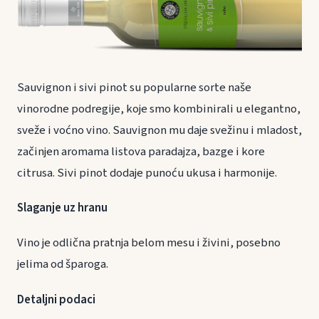
Sauvignon i sivi pinot su popularne sorte naše
vinorodne podregije, koje smo kombinirali u elegantno,
sveže i voćno vino. Sauvignon mu daje svežinu i mladost,
začinjen aromama listova paradajza, bazge i kore
citrusa. Sivi pinot dodaje punoću ukusa i harmonije.
Slaganje uz hranu
Vino je odlična pratnja belom mesu i živini, posebno
jelima od šparoga.
Detaljni podaci