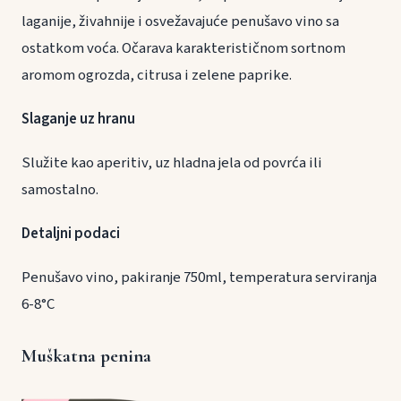
laganije, živahnije i osvežavajuće penušavo vino sa
ostatkom voća. Očarava karakterističnom sortnom
aromom ogrozda, citrusa i zelene paprike.
Slaganje uz hranu
Služite kao aperitiv, uz hladna jela od povrća ili
samostalno.
Detaljni podaci
Penušavo vino, pakiranje 750ml, temperatura serviranja
6-8°C
Muškatna penina