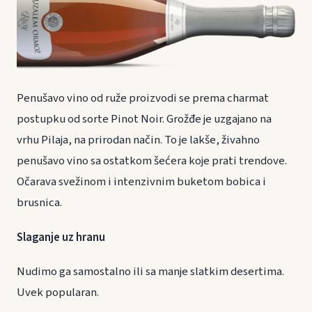
Penušavo vino od ruže proizvodi se prema charmat
postupku od sorte Pinot Noir. Grožđe je uzgajano na
vrhu Pilaja, na prirodan način. To je lakše, živahno
penušavo vino sa ostatkom šećera koje prati trendove.
Očarava svežinom i intenzivnim buketom bobica i
brusnica.
Slaganje uz hranu
Nudimo ga samostalno ili sa manje slatkim desertima.
Uvek popularan.