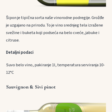
Šipon je tipična sorta naše vinorodne podregije. Grožđe
je uzgajano na prirodu. To je vino srednjeg tela izražene
svežine i buketa koji podseća na belo cveće, jabuke i
citruse.
Detaljni podaci
Suvo belo vino, pakiranje 1l, temperatura serviranja 10-
12°C
Sauvignon & Sivi pinot