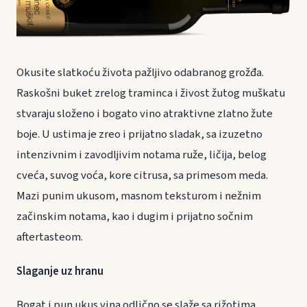
Okusite slatkoću života pažljivo odabranog grožđa.
Raskošni buket zrelog traminca i živost žutog muškatu
stvaraju složeno i bogato vino atraktivne zlatno žute
boje. U ustima je zreo i prijatno sladak, sa izuzetno
intenzivnim i zavodljivim notama ruže, ličija, belog
cveća, suvog voća, kore citrusa, sa primesom meda.
Mazi punim ukusom, masnom teksturom i nežnim
začinskim notama, kao i dugim i prijatno sočnim
aftertasteom.
Slaganje uz hranu
Bogat i pun ukus vina odlično se slaže sa rižotima,