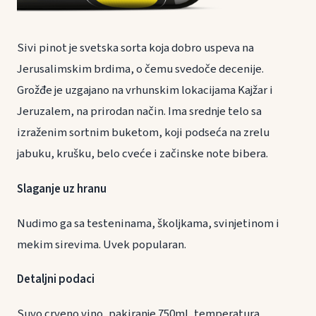
Sivi pinot je svetska sorta koja dobro uspeva na
Jerusalimskim brdima, o čemu svedoče decenije.
Grožđe je uzgajano na vrhunskim lokacijama Kajžar i
Jeruzalem, na prirodan način. Ima srednje telo sa
izraženim sortnim buketom, koji podseća na zrelu
jabuku, krušku, belo cveće i začinske note bibera.
Slaganje uz hranu
Nudimo ga sa testeninama, školjkama, svinjetinom i
mekim sirevima. Uvek popularan.
Detaljni podaci
Suvo crveno vino, pakiranje 750ml, temperatura