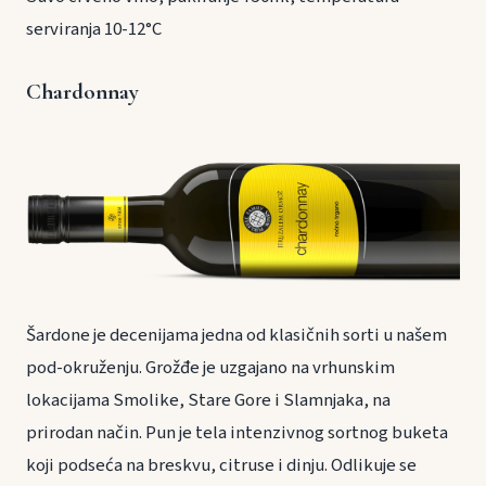
serviranja 10-12°C
Chardonnay
Šardone je decenijama jedna od klasičnih sorti u našem
pod-okruženju. Grožđe je uzgajano na vrhunskim
lokacijama Smolike, Stare Gore i Slamnjaka, na
prirodan način. Pun je tela intenzivnog sortnog buketa
koji podseća na breskvu, citruse i dinju. Odlikuje se