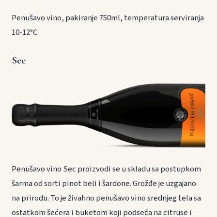
Penušavo vino, pakiranje 750ml, temperatura serviranja
10-12°C
Sec
Penušavo vino Sec proizvodi se u skladu sa postupkom
šarma od sorti pinot beli i šardone. Grožđe je uzgajano
na prirodu. To je živahno penušavo vino srednjeg tela sa
ostatkom šećera i buketom koji podseća na citruse i