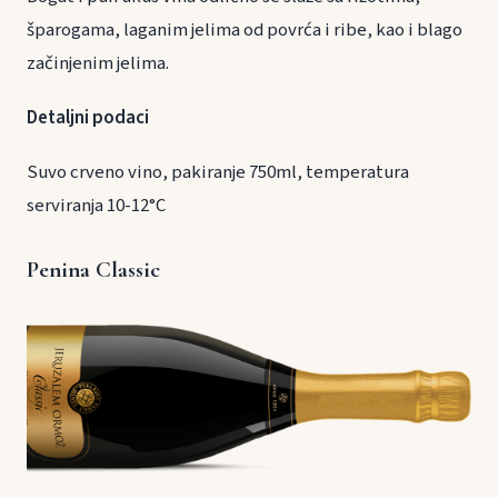
šparogama, laganim jelima od povrća i ribe, kao i blago
začinjenim jelima.
Detaljni podaci
Suvo crveno vino, pakiranje 750ml, temperatura
serviranja 10-12°C
Penina Classic