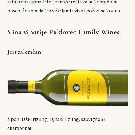
svima dostupna. Isto se može reći i za naš porodični
posao. Želimo da što više ljudi uživa i doživi naša vina.
Vina vinarije Puklavec Family Wines
Jeruzalemčan
šipon, laški rizling, rajnski rizling, sauvignon i
chardonnai