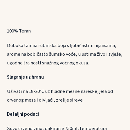
100% Teran
Duboka tamna rubinska boja s ljubičastim nijansama,
arome na bobičasto šumsko voće, u ustima živo i svježe,
ugodne trajnosti snažnog voćnog okusa.
Slaganje uz hranu
Uživati na 18-20°C uz hladne mesne nareske, jela od
crvenog mesa i divljači, zrelije sireve.
Detaljni podaci
Suvo crveno vino, pakiranje 750ml, temperatura