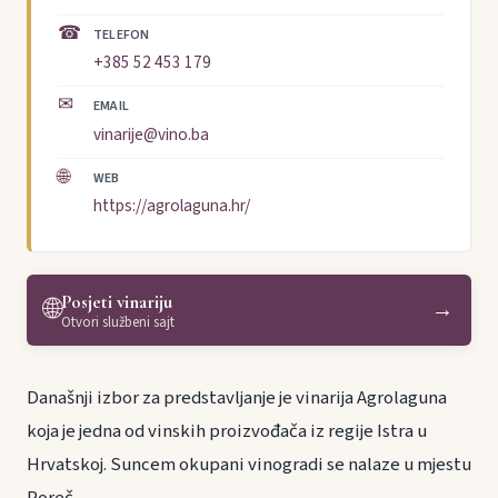
☎
TELEFON
+385 52 453 179
✉
EMAIL
vinarije@vino.ba
🌐
WEB
https://agrolaguna.hr/
Posjeti vinariju
🌐
→
Otvori službeni sajt
Današnji izbor za predstavljanje je vinarija Agrolaguna
koja je jedna od vinskih proizvođača iz regije Istra u
Hrvatskoj. Suncem okupani vinogradi se nalaze u mjestu