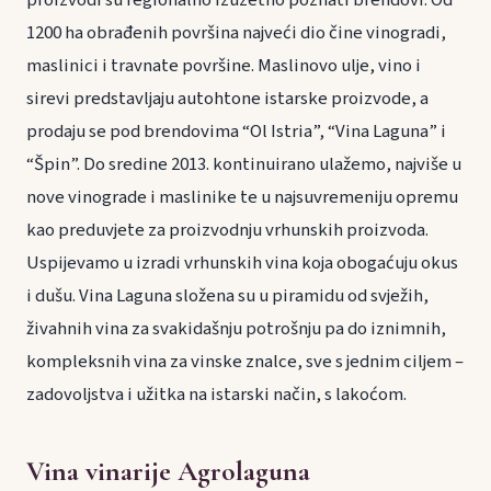
1200 ha obrađenih površina najveći dio čine vinogradi,
maslinici i travnate površine. Maslinovo ulje, vino i
sirevi predstavljaju autohtone istarske proizvode, a
prodaju se pod brendovima “Ol Istria”, “Vina Laguna” i
“Špin”. Do sredine 2013. kontinuirano ulažemo, najviše u
nove vinograde i maslinike te u najsuvremeniju opremu
kao preduvjete za proizvodnju vrhunskih proizvoda.
Uspijevamo u izradi vrhunskih vina koja obogaćuju okus
i dušu. Vina Laguna složena su u piramidu od svježih,
živahnih vina za svakidašnju potrošnju pa do iznimnih,
kompleksnih vina za vinske znalce, sve s jednim ciljem –
zadovoljstva i užitka na istarski način, s lakoćom.
Vina vinarije Agrolaguna