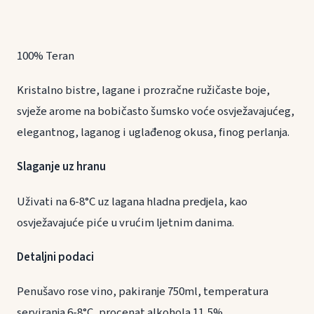
100% Teran
Kristalno bistre, lagane i prozračne ružičaste boje,
svježe arome na bobičasto šumsko voće osvježavajućeg,
elegantnog, laganog i uglađenog okusa, finog perlanja.
Slaganje uz hranu
Uživati na 6-8°C uz lagana hladna predjela, kao
osvježavajuće piće u vrućim ljetnim danima.
Detaljni podaci
Penušavo rose vino, pakiranje 750ml, temperatura
serviranja 6-8°C, procenat alkohola 11,5%