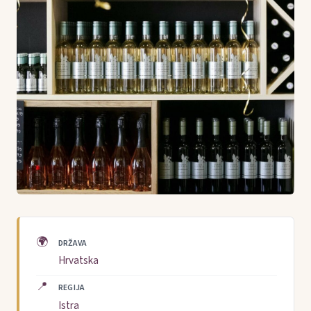
🌍
DRŽAVA
Hrvatska
📍
REGIJA
Istra