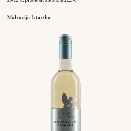
10-12°C, procenat alkohola 12,5%
Malvazija Istarska