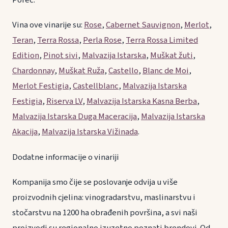
Poreč.
Vina ove vinarije su:
Rose
,
Cabernet Sauvignon
,
Merlot
,
Teran
,
Terra Rossa
,
Perla Rose
,
Terra Rossa Limited
Edition
,
Pinot sivi
,
Malvazija Istarska
,
Muškat žuti
,
Chardonnay
,
Muškat Ruža
,
Castello
,
Blanc de Moi
,
Merlot Festigia
,
Castellblanc
,
Malvazija Istarska
Festigia
,
Riserva LV
,
Malvazija Istarska Kasna Berba
,
Malvazija Istarska Duga Maceracija
,
Malvazija Istarska
Akacija
,
Malvazija Istarska Vižinada
.
Dodatne informacije o vinariji
Kompanija smo čije se poslovanje odvija u više
proizvodnih cjelina: vinogradarstvu, maslinarstvu i
stočarstvu na 1200 ha obrađenih površina, a svi naši
proizvodi su regionalno izuzetno poznati brendovi. Od