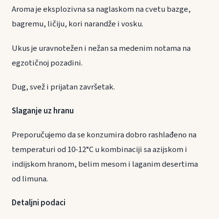
Aroma je eksplozivna sa naglaskom na cvetu bazge,
bagremu, ličiju, kori narandže i vosku.
Ukus je uravnotežen i nežan sa medenim notama na
egzotičnoj pozadini.
Dug, svež i prijatan završetak.
Slaganje uz hranu
Preporučujemo da se konzumira dobro rashlađeno na
temperaturi od 10-12°C u kombinaciji sa azijskom i
indijskom hranom, belim mesom i laganim desertima
od limuna.
Detaljni podaci