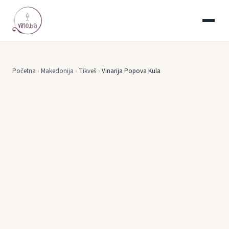
Početna
›
Makedonija
›
Tikveš
›
Vinarija Popova Kula