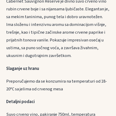
Cabernet Sauvignon Reserve je divno suvo crveno vino
rubin crvene boje i sa nijansama ljubičaste. Elegantan je,
sa mekim taninima, punog tela i dobro uravnotežen.
Ima složenu i intenzivnu aromu sa dominacijom višnje,
trešnje, kao i tipične začinske arome crvene paprike i
prijatnih tonova vanile. Pokazuje impresivan osećaj u
ustima, sa puno sočnog voća, a završava živahnim,
ukusnim i dugotrajnim završetkom.
Slaganje uz hranu
Preporučujemo da se konzumira na temperaturi od 18-
20°C sa jelima od crvenog mesa
Detaljni podaci
Suvo crveno vino, pakiranje 750ml, temperatura