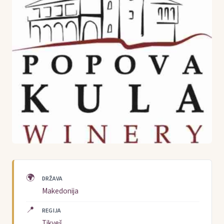
🌍
DRŽAVA
Makedonija
📍
REGIJA
Tikveš