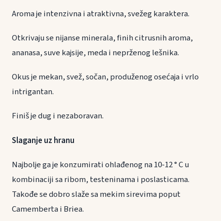
Aroma je intenzivna i atraktivna, svežeg karaktera.
Otkrivaju se nijanse minerala, finih citrusnih aroma,
ananasa, suve kajsije, meda i neprženog lešnika.
Okus je mekan, svež, sočan, produženog osećaja i vrlo
intrigantan.
Finiš je dug i nezaboravan.
Slaganje uz hranu
Najbolje ga je konzumirati ohlađenog na 10-12 ° C u
kombinaciji sa ribom, testeninama i poslasticama.
Takođe se dobro slaže sa mekim sirevima poput
Camemberta i Briea.