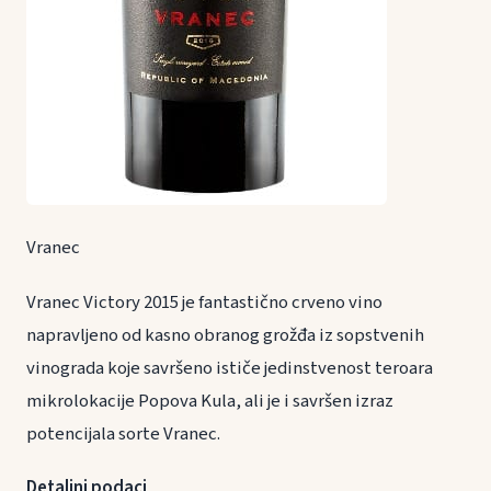
Vranec
Vranec Victory 2015 je fantastično crveno vino
napravljeno od kasno obranog grožđa iz sopstvenih
vinograda koje savršeno ističe jedinstvenost teroara
mikrolokacije Popova Kula, ali je i savršen izraz
potencijala sorte Vranec.
Detaljni podaci