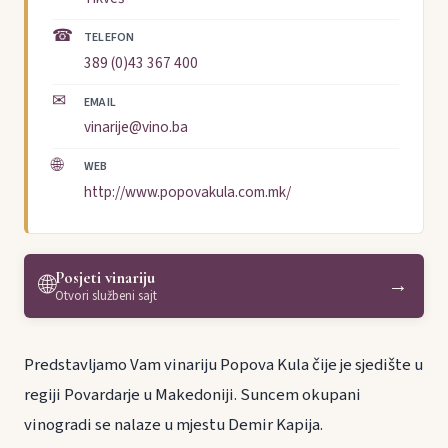
☎
TELEFON
389 (0)43 367 400
✉
EMAIL
vinarije@vino.ba
🌐
WEB
http://www.popovakula.com.mk/
Posjeti vinariju
🌐
→
Otvori službeni sajt
Predstavljamo Vam vinariju Popova Kula čije je sjedište u
regiji Povardarje u Makedoniji. Suncem okupani
vinogradi se nalaze u mjestu Demir Kapija.