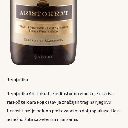
Temjanika
Temjanika Aristokrat je jedinstveno vino koje otkriva
raskoš teroara koji ostavlja značajan trag na njegovu
ličnost i naš je poklon poštovaocima dobrog ukusa. Boja
je nežno žuta sa zelenim nijansama.