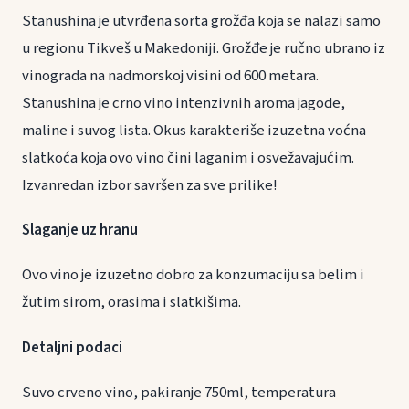
Stanushina je utvrđena sorta grožđa koja se nalazi samo
u regionu Tikveš u Makedoniji. Grožđe je ručno ubrano iz
vinograda na nadmorskoj visini od 600 metara.
Stanushina je crno vino intenzivnih aroma jagode,
maline i suvog lista. Okus karakteriše izuzetna voćna
slatkoća koja ovo vino čini laganim i osvežavajućim.
Izvanredan izbor savršen za sve prilike!
Slaganje uz hranu
Ovo vino je izuzetno dobro za konzumaciju sa belim i
žutim sirom, orasima i slatkišima.
Detaljni podaci
Suvo crveno vino, pakiranje 750ml, temperatura