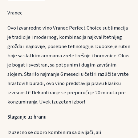
Vranec
Ovo izvanredno vino Vranec Perfect Choice sublimacija
je tradicije i modernog, kombinacija najkvalitetnijeg
grožđa i najnovije, posebne tehnologije. Duboke je rubin
boje sa slatkim aromama zrele trešnje i borovnice. Okus
je bogat i svestran, sa potpunim i dugim završnim
slojem. Starilo najmanje 6 meseci u četiri različite vrste
hrastovih buradi, ovo vino predstavlja pravu klasiku
izvrsnosti! Dekantiranje se preporučuje 20 minuta pre
konzumiranja. Uvek izuzetan izbor!
Slaganje uz hranu
Izuzetno se dobro kombinira sa divljači, ali