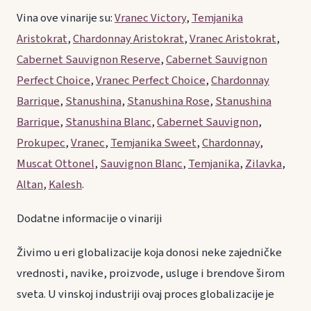
Vina ove vinarije su:
Vranec Victory
,
Temjanika
Aristokrat
,
Chardonnay Aristokrat
,
Vranec Aristokrat
,
Cabernet Sauvignon Reserve
,
Cabernet Sauvignon
Perfect Choice
,
Vranec Perfect Choice
,
Chardonnay
Barrique
,
Stanushina
,
Stanushina Rose
,
Stanushina
Barrique
,
Stanushina Blanc
,
Cabernet Sauvignon
,
Prokupec
,
Vranec
,
Temjanika Sweet
,
Chardonnay
,
Muscat Ottonel
,
Sauvignon Blanc
,
Temjanika
,
Zilavka
,
Altan
,
Kalesh
.
Dodatne informacije o vinariji
Živimo u eri globalizacije koja donosi neke zajedničke
vrednosti, navike, proizvode, usluge i brendove širom
sveta. U vinskoj industriji ovaj proces globalizacije je