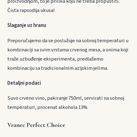
proizvodnjom, to je prilika koju ne treba propustiti.
Čista rapsodija ukusa!
Slaganje uz hranu
Preporučujemo da se poslužuje na sobnoj temperaturi u
kombinaciji sa svim vrstama crvenog mesa, a onima koji
traže uzbuđenje eksperimenta, predlažemo
kombinaciju sa tradicionalnim azijskim jelima.
Detaljni podaci
Suvo crveno vino, pakiranje 750ml, servirati na sobnoj
temperaturi, procenat alkohola 13%
Vranec Perfect Choice