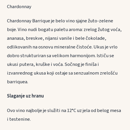
Chardonnay
Chardonnay Barrique je belo vino sjajne žuto-zelene
boje. Vino nudi bogatu paletu aroma: zrelog žutog voća,
ananasa, breskve, nijansi vanile i bele čokolade,
odlikovanih na osnovu mineralne čistoće. Ukus je vrlo
dobro strukturiran sa velikom harmonijom. Ističu se
ukusi putera, kruške i voća. Sočnog je finiša i
izvanrednog ukusa koji ostaje sa senzualnom zrelošću
barriquea.
Slaganje uz hranu
Ovo vino najbolje je služiti na 12°C uz jela od belog mesa
i testenine.