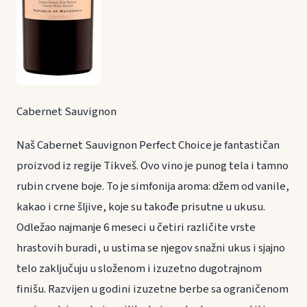
Cabernet Sauvignon
Naš Cabernet Sauvignon Perfect Choice je fantastičan
proizvod iz regije Tikveš. Ovo vino je punog tela i tamno
rubin crvene boje. To je simfonija aroma: džem od vanile,
kakao i crne šljive, koje su takođe prisutne u ukusu.
Odležao najmanje 6 meseci u četiri različite vrste
hrastovih buradi, u ustima se njegov snažni ukus i sjajno
telo zaključuju u složenom i izuzetno dugotrajnom
finišu. Razvijen u godini izuzetne berbe sa ograničenom