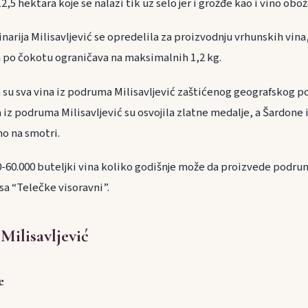
2,5 hektara koje se nalazi tik uz selo jer i grožđe kao i vino obo
inarija Milisavljević se opredelila za proizvodnju vrhunskih vina
a po čokotu ograničava na maksimalnih 1,2 kg.
a su sva vina iz podruma Milisavljević zaštićenog geografskog p
iz podruma Milisavljević su osvojila zlatne medalje, a Šardone 
no na smotri.
000-60.000 buteljki vina koliko godišnje može da proizvede podru
 sa “Telečke visoravni”.
Milisavljević
e