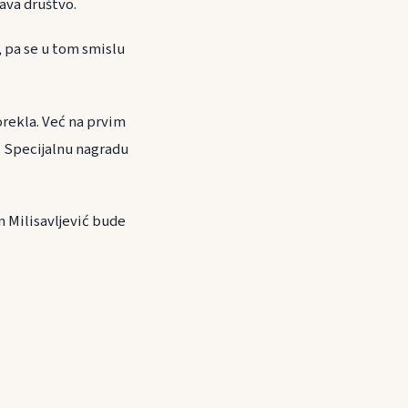
žava društvo.
, pa se u tom smislu
orekla. Već na prvim
i Specijalnu nagradu
m Milisavljević bude