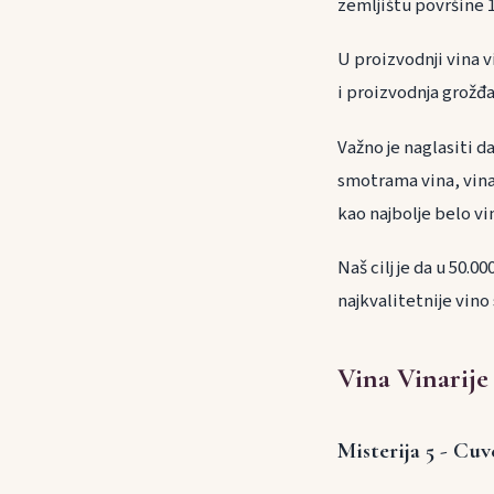
zemljištu površine 1
U proizvodnji vina v
i proizvodnja grožđ
Važno je naglasiti d
smotrama vina, vina 
kao najbolje belo vi
Naš cilj je da u 50.
najkvalitetnije vino
Vina Vinarije 
Misterija 5 - Cuv