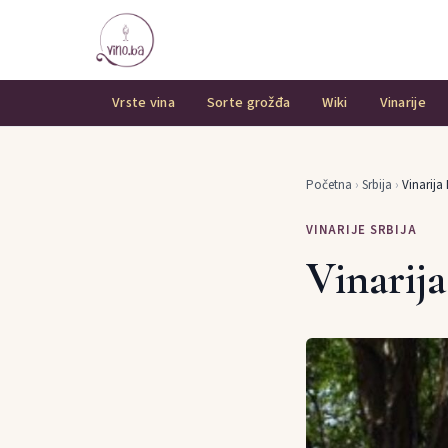
Vrste vina
Sorte grožđa
Wiki
Vinarije
Početna
›
Srbija
›
Vinarija 
VINARIJE SRBIJA
Vinarija