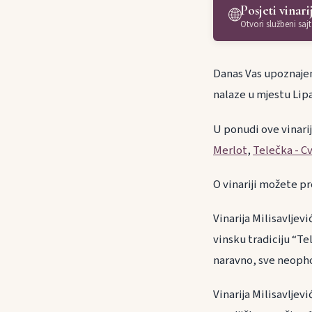
Posjeti vinari
🌐
Otvori službeni sajt
Danas Vas upoznajemo
nalaze u mjestu Lipa
U ponudi ove vinari
Merlot
,
Telečka - Cv
O vinariji možete pr
Vinarija Milisavljev
vinsku tradiciju “Te
naravno, sve neoph
Vinarija Milisavljev