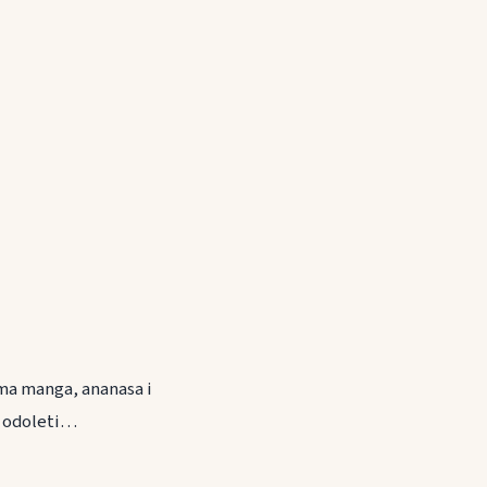
oma manga, ananasa i
e odoleti…