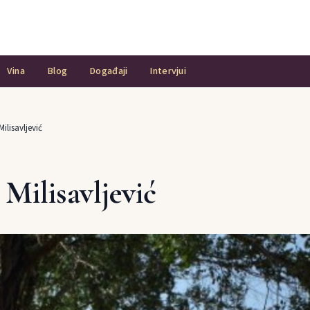
Vina
Blog
Događaji
Intervjui
Milisavljević
 Milisavljević