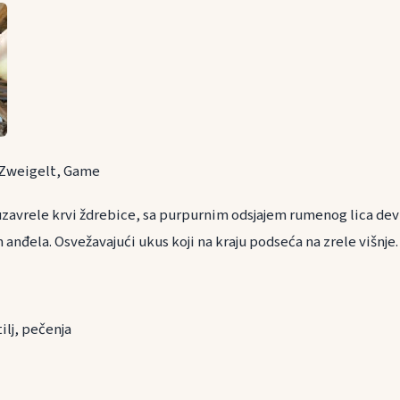
 Zweigelt, Game
uzavrele krvi ždrebice, sa purpurnim odsjajem rumenog lica de
nđela. Osvežavajući ukus koji na kraju podseća na zrele višnje.
ranu
tilj, pečenja