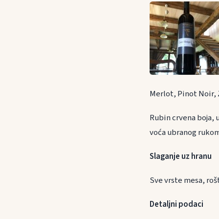
Merlot, Pinot Noir,
Rubin crvena boja, 
voća ubranog rukom a
Slaganje uz h
Sve vrste mesa, roš
Detaljni podaci