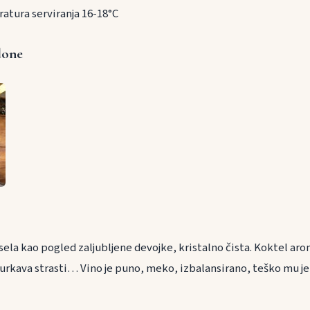
atura serviranja 16-18°C
done
sela kao pogled zaljubljene devojke, kristalno čista. Koktel ar
burkava strasti… Vino je puno, meko, izbalansirano, teško mu j
ranu