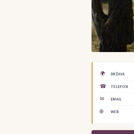
🌍
DRŽAVA
☎
TELEFON
✉
EMAIL
🌐
WEB