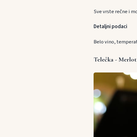
Sve vrste rečne i m
Detaljni podaci
Belo vino, temperat
Telečka - Merlot