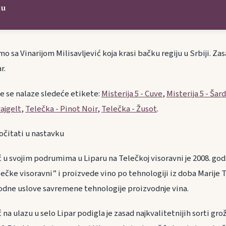
ju
 sa Vinarijom Milisavljević koja krasi bačku regiju u Srbiji. Zas
r.
je se nalaze sledeće etikete:
Misterija 5 - Cuve
,
Misterija 5 - Šar
ajgelt
,
Telečka - Pinot Noir
,
Telečka - Žusot
.
očitati u nastavku
ić u svojim podrumima u Liparu na Telečkoj visoravni je 2008. god
lečke visoravni” i proizvede vino po tehnologiji iz doba Marije T
odne uslove savremene tehnologije proizvodnje vina.
ić na ulazu u selo Lipar podigla je zasad najkvalitetnijih sorti g