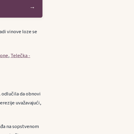
→
adi vinove loze se
done
,
Telečka -
. odlučila da obnovi
erezije uvažavajući,
rožđa na sopstvenom