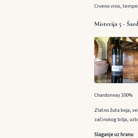
Crveno vino, temper
Misterija 5 - Šar
Chardonnay 100%
Zlatno žuta boja, ve
začinskog bilja, uz
Slaganje uz h