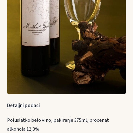
Detaljni podaci
Poluslatko belo vino, pakiranje 375ml, procenat
alkohola 12,3%