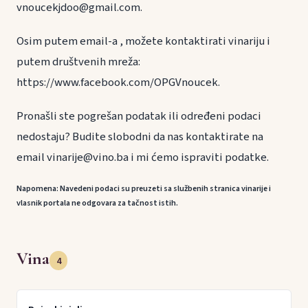
vnoucekjdoo@gmail.com.
Osim putem email-a , možete kontaktirati vinariju i
putem društvenih mreža:
https://www.facebook.com/OPGVnoucek.
Pronašli ste pogrešan podatak ili određeni podaci
nedostaju? Budite slobodni da nas kontaktirate na
email vinarije@vino.ba i mi ćemo ispraviti podatke.
Napomena: Navedeni podaci su preuzeti sa službenih stranica vinarije i
vlasnik portala ne odgovara za tačnost istih.
Vina
4