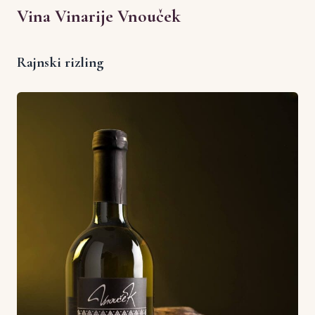
Vina Vinarije Vnouček
Rajnski rizling