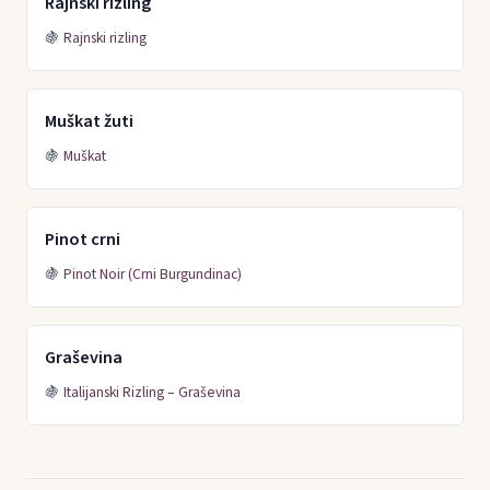
Rajnski rizling
🍇
Rajnski rizling
Muškat žuti
🍇
Muškat
Pinot crni
🍇
Pinot Noir (Crni Burgundinac)
Graševina
🍇
Italijanski Rizling – Graševina