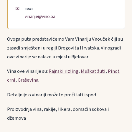
✉
EMAIL
vinarije@vino.ba
Ovoga puta predstavićemo Vam Vinariju Vnouček čiji su
zasadi smješteni u regiji Bregovita Hrvatska. Vinogradi
ove vinarije se nalaze u mjestu Bjelovar.
Vina ove vinarije su:
Rajnski rizling
,
Muškat žuti
,
Pinot
crni
,
Graševina
.
Detaljnije o vinariji možete pročitati ispod
Proizvodnja vina, rakije, likera, domaćih sokova i
džemova