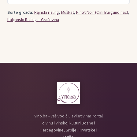
Sorte grožđa:
Rajnski rizling
,
Muškat
,
Pinot Noir (Crni Burgundinac)
,
Italijanski Rizling – Graševina
Vino.ba - Vaš vodič u svijet vina! Portal
o vinu i vinskoj kulturi Bosne i
Hercegovine, Srbije, Hrvatske i