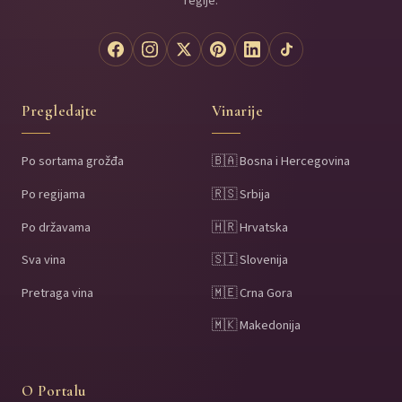
regije.
Pregledajte
Vinarije
Po sortama grožđa
🇧🇦 Bosna i Hercegovina
Po regijama
🇷🇸 Srbija
Po državama
🇭🇷 Hrvatska
Sva vina
🇸🇮 Slovenija
Pretraga vina
🇲🇪 Crna Gora
🇲🇰 Makedonija
O Portalu