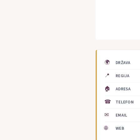
🌍
DRŽAVA
📍
REGIJA
🏠
ADRESA
☎
TELEFON
✉
EMAIL
🌐
WEB