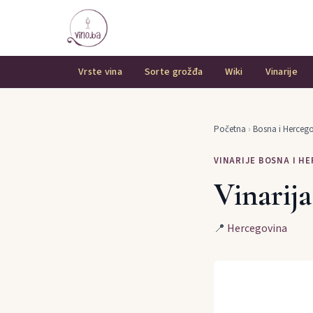
Vrste vina
Sorte grožđa
Wiki
Vinarije
Početna
›
Bosna i Herceg
VINARIJE BOSNA I H
Vinarij
📍
Hercegovina