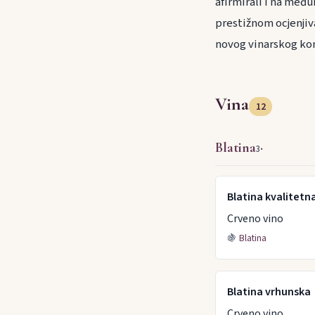
afirmirali i na međ
prestižnom ocjenjiva
novog vinarskog ko
Vina
12
Blatina
·
3
Blatina kvalitetn
Crveno vino
🍇
Blatina
Blatina vrhunska
Crveno vino