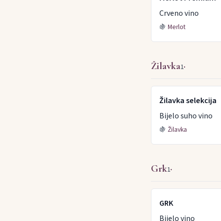
Crveno vino
🍇
Merlot
Žilavka
·
1
Žilavka selekcija
Bijelo suho vino
🍇
Žilavka
Grk
·
1
GRK
Bijelo vino