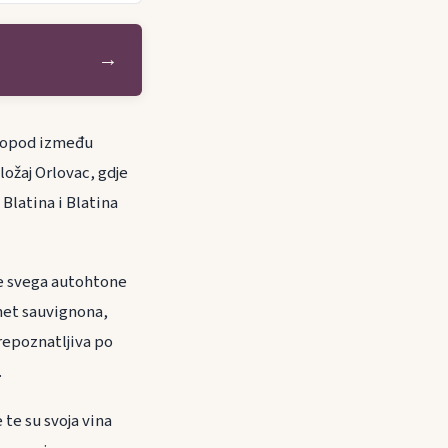
→
rnopod između
ložaj Orlovac, gdje
Blatina i Blatina
ije svega autohtone
rnet sauvignona,
prepoznatljiva po
.
te su svoja vina