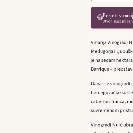
Posjeti vinari
🌐
Otvori službeni sajt
Vinarija Vinogradi 
Međugorja i Ljubuško
je na sedam hektara 
Barrique – predstavl
Danas se vinogradi p
hercegovačke sorte 
cabernet franca, mer
suvremenom pristup
Vinogradi Nuić ubra