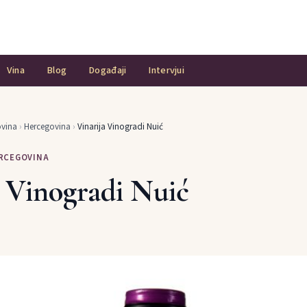
Vina
Blog
Događaji
Intervjui
ovina
›
Hercegovina
›
Vinarija Vinogradi Nuić
ERCEGOVINA
a Vinogradi Nuić