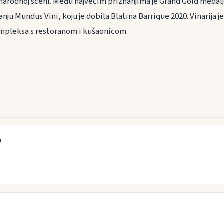
unarodnoj sceni. Među najvećim priznanjima je Grand Gold medalj
nju Mundus Vini, koju je dobila Blatina Barrique 2020. Vinarija je 
mpleksa s restoranom i kušaonicom.
a