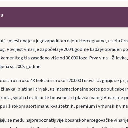
ju
Nuić smještena je u jugozapadnom dijelu Hercegovine, u selu C
g. Povijest vinarije započela je 2004. godine kada je obrađen po
kamenitog tla zasađeno više od 30.000 loza. Prva vina – Žilavka, 
jena su 2008. godine.
rostiru na oko 43 hektara sa oko 220.000 trsova. Uzgajaju se pr
žilavka, blatina i trnjak, uz internacionalne sorte poput cabe
lota, syraha te alicante bouscheta i plavca malog. Vinarija je 
u i širokom asortimanu kvalitetnih, premium i vrhunskih vina
jaju se među najprepoznatljivije bosanskohercegovačke vinarije 