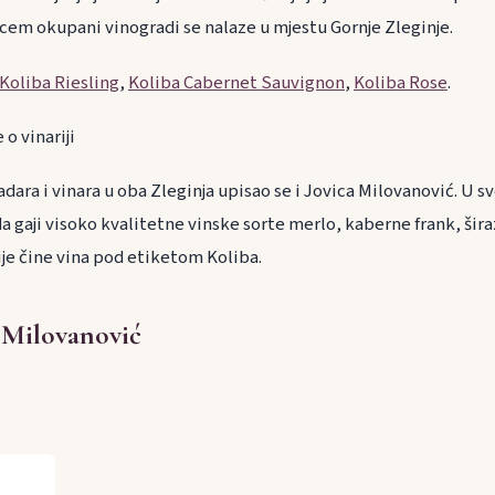
ncem okupani vinogradi se nalaze u mjestu Gornje Zleginje.
Koliba Riesling
,
Koliba Cabernet Sauvignon
,
Koliba Rose
.
o vinariji
dara i vinara u oba Zleginja upisao se i Jovica Milovanović. U s
a gaji visoko kvalitetne vinske sorte merlo, kaberne frank, šira
ije čine vina pod etiketom Koliba.
 Milovanović