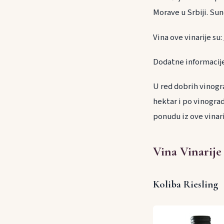
Morave u Srbiji. Su
Vina ove vinarije su:
Dodatne informacije 
U red dobrih vinogra
hektar i po vinograd
ponudu iz ove vinar
Vina Vinarije
Koliba Riesling