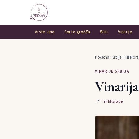
Vrste vina
Sorte grožđa
Wiki
Vinarije
Početna
›
Srbija
›
Tri Mora
VINARIJE SRBIJA
Vinarij
📍
Tri Morave