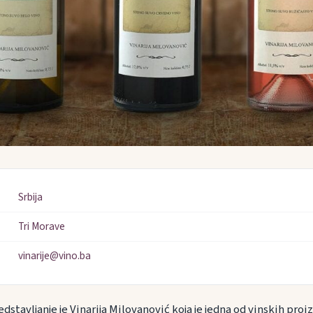
Srbija
Tri Morave
vinarije@vino.ba
dstavljanje je Vinarija Milovanović koja je jedna od vinskih proiz