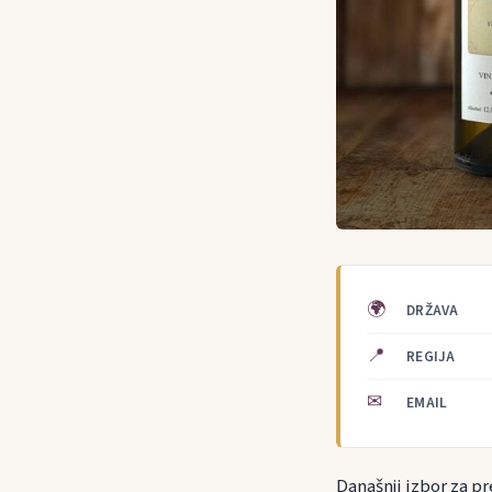
🌍
DRŽAVA
📍
REGIJA
✉
EMAIL
Današnji izbor za pre