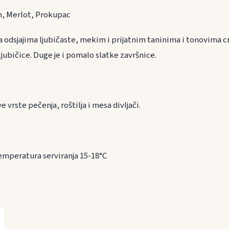
, Merlot, Prokupac
a odsjajima ljubičaste, mekim i prijatnim taninima i tonovima c
jubičice. Duge je i pomalo slatke završnice.
ranu
 vrste pečenja, roštilja i mesa divljači.
emperatura serviranja 15-18°C