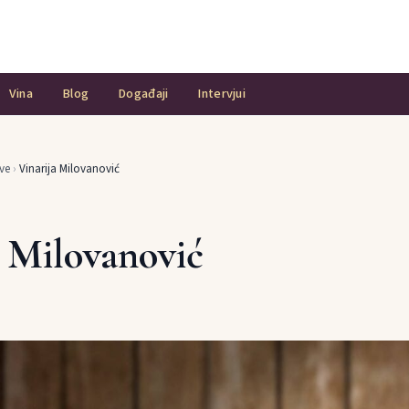
Vina
Blog
Događaji
Intervjui
ve
›
Vinarija Milovanović
a Milovanović