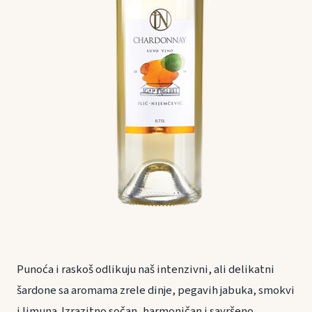
Punoća i raskoš odlikuju naš intenzivni, ali delikatni
šardone sa aromama zrele dinje, pegavih jabuka, smokvi
i limuna. Izrazitno sočan, harmoničan i savršeno