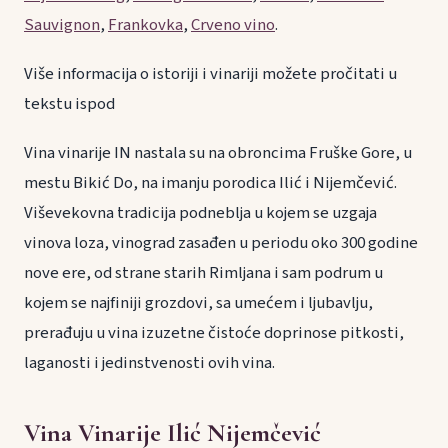
Sauvignon
,
Frankovka
,
Crveno vino
.
Više informacija o istoriji i vinariji možete pročitati u
tekstu ispod
Vina vinarije IN nastala su na obroncima Fruške Gore, u
mestu Bikić Do, na imanju porodica Ilić i Nijemčević.
Viševekovna tradicija podneblja u kojem se uzgaja
vinova loza, vinograd zasađen u periodu oko 300 godine
nove ere, od strane starih Rimljana i sam podrum u
kojem se najfiniji grozdovi, sa umećem i ljubavlju,
prerađuju u vina izuzetne čistoće doprinose pitkosti,
laganosti i jedinstvenosti ovih vina.
Vina Vinarije Ilić Nijemčević