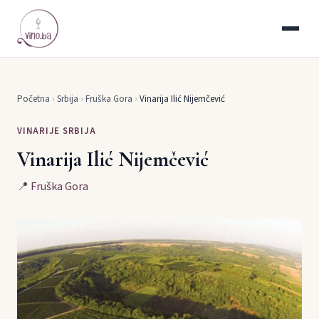
Početna
›
Srbija
›
Fruška Gora
›
Vinarija Ilić Nijemčević
VINARIJE SRBIJA
Vinarija Ilić Nijemčević
📍
Fruška Gora