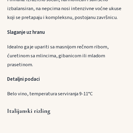
izbalansiran, na nepcima nosi intenzivne voćne ukuse
koji se pretapaju i kompleksnu, postojanu završnicu.
Slaganje uz hranu
Idealno ga je upariti sa masnijom rečnom ribom,
ćuretinom sa mlincima, gibanicom ili mladom
prasetinom.
Detaljni podaci
Belo vino, temperatura serviranja 9-11°C
Italijanski rizling