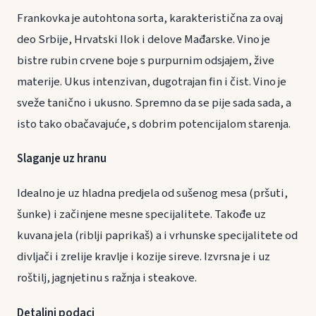
Frankovka je autohtona sorta, karakteristična za ovaj
deo Srbije, Hrvatski Ilok i delove Mađarske. Vino je
bistre rubin crvene boje s purpurnim odsjajem, žive
materije. Ukus intenzivan, dugotrajan fin i čist. Vino je
sveže tanično i ukusno. Spremno da se pije sada sada, a
isto tako obačavajuće, s dobrim potencijalom starenja.
Slaganje uz hranu
Idealno je uz hladna predjela od sušenog mesa (pršuti,
šunke) i začinjene mesne specijalitete. Takođe uz
kuvana jela (riblji paprikaš) a i vrhunske specijalitete od
divljači i zrelije kravlje i kozije sireve. Izvrsna je i uz
roštilj, jagnjetinu s ražnja i steakove.
Detaljni podaci