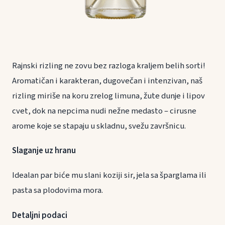
Rajnski rizling ne zovu bez razloga kraljem belih sorti!
Aromatičan i karakteran, dugovečan i intenzivan, naš
rizling miriše na koru zrelog limuna, žute dunje i lipov
cvet, dok na nepcima nudi nežne medasto – cirusne
arome koje se stapaju u skladnu, svežu završnicu.
Slaganje uz hranu
Idealan par biće mu slani koziji sir, jela sa šparglama ili
pasta sa plodovima mora.
Detaljni podaci