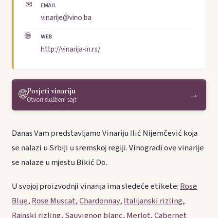
✉
EMAIL
vinarije@vino.ba
🌐
WEB
http://vinarija-in.rs/
Posjeti vinariju
🌐
→
Otvori službeni sajt
Danas Vam predstavljamo Vinariju Ilić Nijemčević koja
se nalazi u Srbiji u sremskoj regiji. Vinogradi ove vinarije
se nalaze u mjestu Bikić Do.
U svojoj proizvodnji vinarija ima sledeće etikete:
Rose
Blue
,
Rose Muscat
,
Chardonnay
,
Italijanski rizling
,
Rajnski rizling
,
Sauvignon blanc
,
Merlot
,
Cabernet