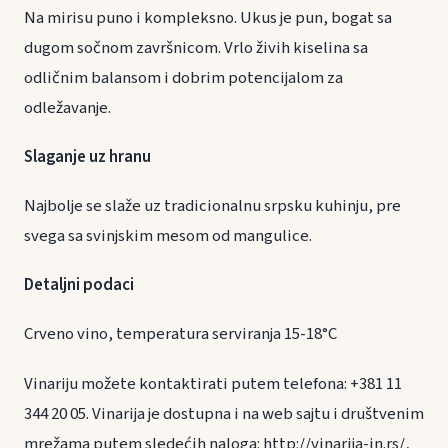
Na mirisu puno i kompleksno. Ukus je pun, bogat sa
dugom sočnom završnicom. Vrlo živih kiselina sa
odličnim balansom i dobrim potencijalom za
odležavanje.
Slaganje uz hranu
Najbolje se slaže uz tradicionalnu srpsku kuhinju, pre
svega sa svinjskim mesom od mangulice.
Detaljni podaci
Crveno vino, temperatura serviranja 15-18°C
Vinariju možete kontaktirati putem telefona: +381 11
344 20 05. Vinarija je dostupna i na web sajtu i društvenim
mrežama putem sledećih naloga: http://vinarija-in.rs/,