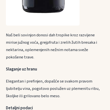
Naš beli sovinjon donosi dah tropike kroz razvijene
mirise južnog voća, grejpfruta i zrelih žutih bresaka i
nektarina, oplemenjenih nežnim notama sveže
pokošene trave.
Slaganje uz hranu
Elegantan i prefinjen, dopašće se svakom pravom
ljubitelju vina, pogotovo poslužen uz plemenitu ribu,
školjke ili grilovano belo meso.
Detaljni podaci