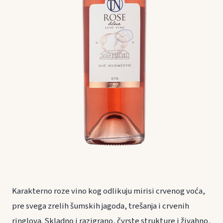
Karakterno roze vino kog odlikuju mirisi crvenog voća,
pre svega zrelih šumskih jagoda, trešanja i crvenih
ringlova. Skladno i razigrano, čvrste strukture i živahno,