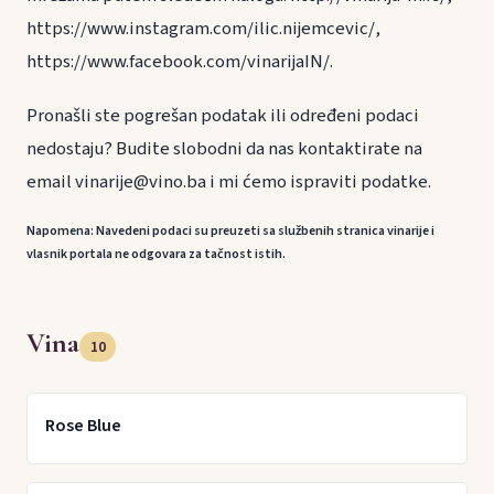
https://www.instagram.com/ilic.nijemcevic/,
https://www.facebook.com/vinarijaIN/.
Pronašli ste pogrešan podatak ili određeni podaci
nedostaju? Budite slobodni da nas kontaktirate na
email vinarije@vino.ba i mi ćemo ispraviti podatke.
Napomena: Navedeni podaci su preuzeti sa službenih stranica vinarije i
vlasnik portala ne odgovara za tačnost istih.
Vina
10
Rose Blue