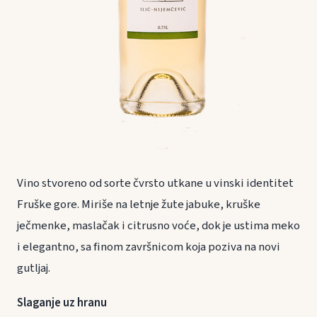
Vino stvoreno od sorte čvrsto utkane u vinski identitet
Fruške gore. Miriše na letnje žute jabuke, kruške
ječmenke, maslačak i citrusno voće, dok je ustima meko
i elegantno, sa finom završnicom koja poziva na novi
gutljaj.
Slaganje uz hranu