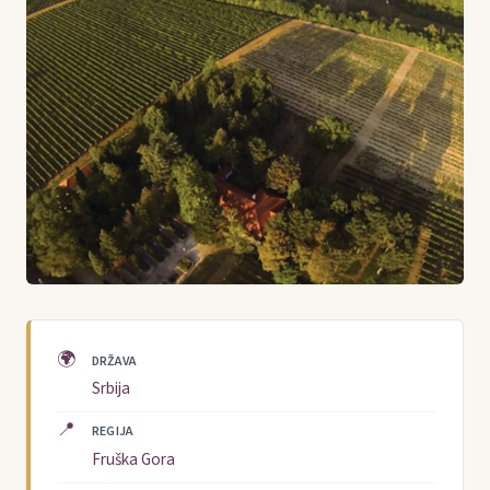
🌍
DRŽAVA
Srbija
📍
REGIJA
Fruška Gora