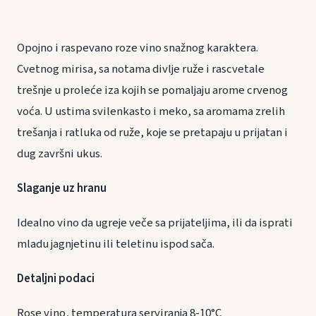
Opojno i raspevano roze vino snažnog karaktera.
Cvetnog mirisa, sa notama divlje ruže i rascvetale
trešnje u proleće iza kojih se pomaljaju arome crvenog
voća. U ustima svilenkasto i meko, sa aromama zrelih
trešanja i ratluka od ruže, koje se pretapaju u prijatan i
dug završni ukus.
Slaganje uz hranu
Idealno vino da ugreje veče sa prijateljima, ili da isprati
mladu jagnjetinu ili teletinu ispod sača.
Detaljni podaci
Rose vino, temperatura serviranja 8-10°C