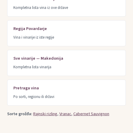
Kompletna lista vina iz ove države
Regija Povardarje
Vina i vinarije iz iste regije
Sve vinarije — Makedonija
Kompletna lista vinarija
Pretraga vina
Po sorti, regionu ili državi
Sorte grožđa:
Rajnski rizling
,
Vranac
,
Cabernet Sauvignon