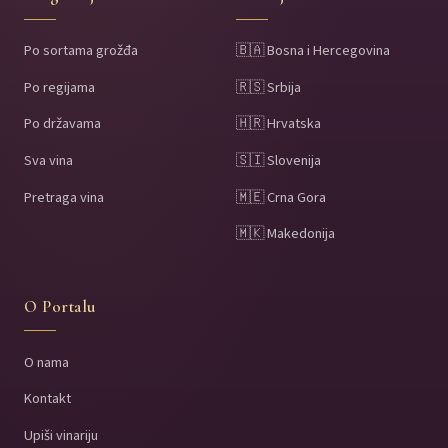
Po sortama grožđa
🇧🇦 Bosna i Hercegovina
Po regijama
🇷🇸 Srbija
Po državama
🇭🇷 Hrvatska
Sva vina
🇸🇮 Slovenija
Pretraga vina
🇲🇪 Crna Gora
🇲🇰 Makedonija
O Portalu
O nama
Kontakt
Upiši vinariju