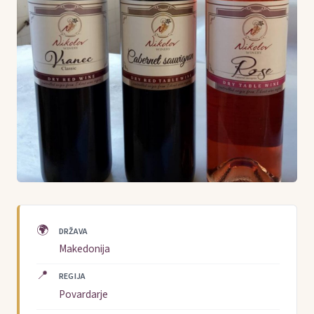
🌍
DRŽAVA
Makedonija
📍
REGIJA
Povardarje