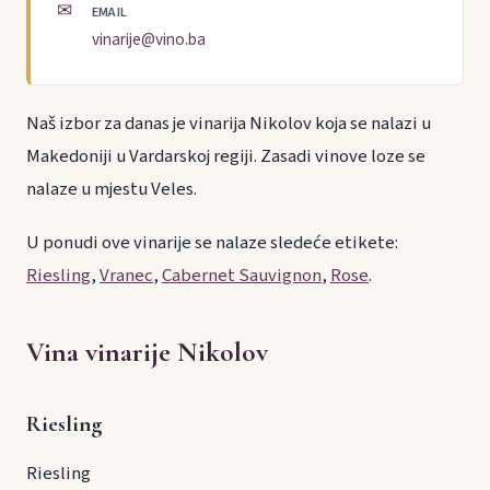
✉
EMAIL
vinarije@vino.ba
Naš izbor za danas je vinarija Nikolov koja se nalazi u
Makedoniji u Vardarskoj regiji. Zasadi vinove loze se
nalaze u mjestu Veles.
U ponudi ove vinarije se nalaze sledeće etikete:
Riesling
,
Vranec
,
Cabernet Sauvignon
,
Rose
.
Vina vinarije Nikolov
Riesling
Riesling