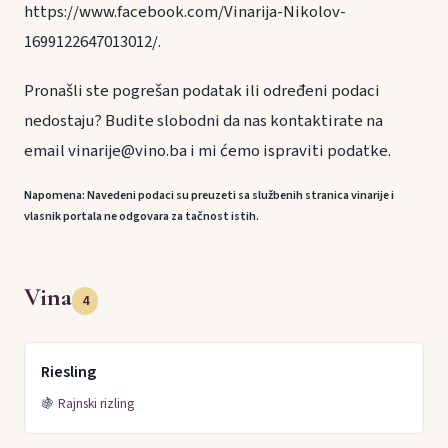
https://www.facebook.com/Vinarija-Nikolov-
1699122647013012/.
Pronašli ste pogrešan podatak ili određeni podaci
nedostaju? Budite slobodni da nas kontaktirate na
email vinarije@vino.ba i mi ćemo ispraviti podatke.
Napomena: Navedeni podaci su preuzeti sa službenih stranica vinarije i
vlasnik portala ne odgovara za tačnost istih.
Vina
4
Riesling
🍇
Rajnski rizling