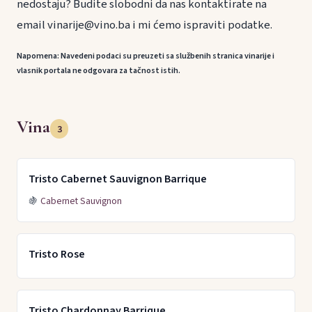
nedostaju? Budite slobodni da nas kontaktirate na
email vinarije@vino.ba i mi ćemo ispraviti podatke.
Napomena: Navedeni podaci su preuzeti sa službenih stranica vinarije i
vlasnik portala ne odgovara za tačnost istih.
Vina
3
Tristo Cabernet Sauvignon Barrique
🍇
Cabernet Sauvignon
Tristo Rose
Tristo Chardonnay Barrique