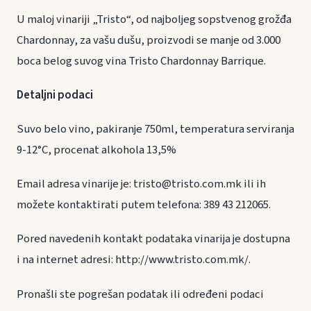
U maloj vinariji „Tristo“, od najboljeg sopstvenog grožđa
Chardonnay, za vašu dušu, proizvodi se manje od 3.000
boca belog suvog vina Tristo Chardonnay Barrique.
Detaljni podaci
Suvo belo vino, pakiranje 750ml, temperatura serviranja
9-12°C, procenat alkohola 13,5%
Email adresa vinarije je: tristo@tristo.com.mk ili ih
možete kontaktirati putem telefona: 389 43 212065.
Pored navedenih kontakt podataka vinarija je dostupna
i na internet adresi: http://www.tristo.com.mk/.
Pronašli ste pogrešan podatak ili određeni podaci