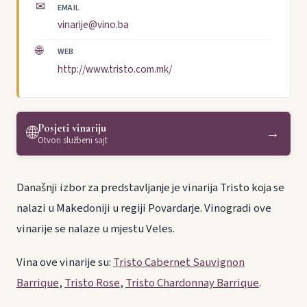
✉
EMAIL
vinarije@vino.ba
🌐
WEB
http://www.tristo.com.mk/
Posjeti vinariju
🌐
→
Otvori službeni sajt
Današnji izbor za predstavljanje je vinarija Tristo koja se
nalazi u Makedoniji u regiji Povardarje. Vinogradi ove
vinarije se nalaze u mjestu Veles.
Vina ove vinarije su:
Tristo Cabernet Sauvignon
Barrique
,
Tristo Rose
,
Tristo Chardonnay Barrique
.