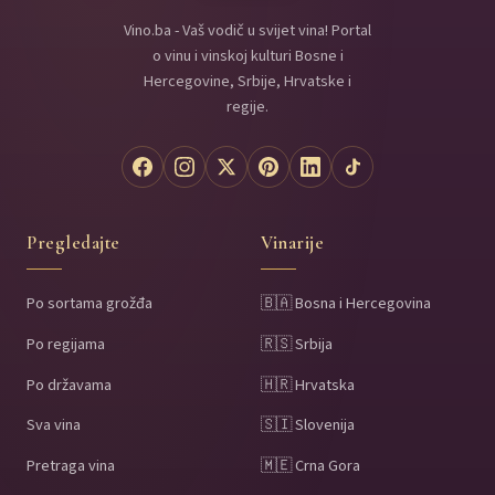
Vino.ba - Vaš vodič u svijet vina! Portal
o vinu i vinskoj kulturi Bosne i
Hercegovine, Srbije, Hrvatske i
regije.
Pregledajte
Vinarije
Po sortama grožđa
🇧🇦 Bosna i Hercegovina
Po regijama
🇷🇸 Srbija
Po državama
🇭🇷 Hrvatska
Sva vina
🇸🇮 Slovenija
Pretraga vina
🇲🇪 Crna Gora