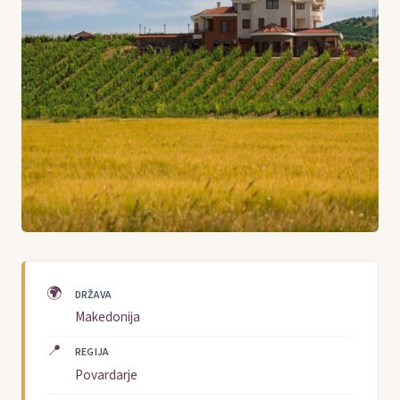
🌍
DRŽAVA
Makedonija
📍
REGIJA
Povardarje