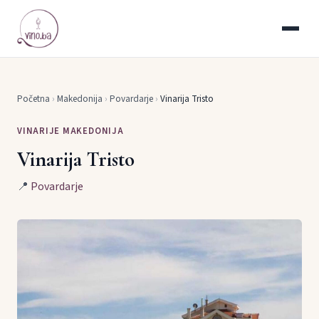
Početna
›
Makedonija
›
Povardarje
›
Vinarija Tristo
VINARIJE MAKEDONIJA
Vinarija Tristo
📍
Povardarje