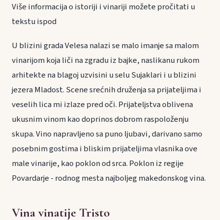
Više informacija o istoriji i vinariji možete pročitati u
tekstu ispod
U blizini grada Velesa nalazi se malo imanje sa malom
vinarijom koja liči na zgradu iz bajke, naslikanu rukom
arhitekte na blagoj uzvisini u selu Sujaklari i u blizini
jezera Mladost. Scene srećnih druženja sa prijateljima i
veselih lica mi izlaze pred oči. Prijateljstva oblivena
ukusnim vinom kao doprinos dobrom raspoloženju
skupa. Vino napravljeno sa puno ljubavi, darivano samo
posebnim gostima i bliskim prijateljima vlasnika ove
male vinarije, kao poklon od srca. Poklon iz regije
Povardarje - rodnog mesta najboljeg makedonskog vina.
Vina vinatije Tristo