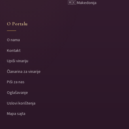
🇲🇰 Makedonija
O Portalu
O nama
Kontakt
Upiši vinariju
Članarina za vinarije
Piši za nas
Oglašavanje
Uslovi korištenja
Mapa sajta