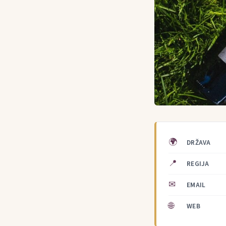
🌍
DRŽAVA
📍
REGIJA
✉
EMAIL
🌐
WEB