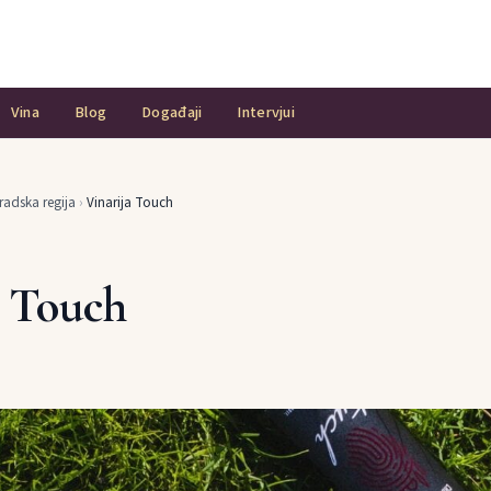
Vina
Blog
Događaji
Intervjui
adska regija
›
Vinarija Touch
a Touch