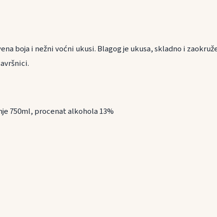
vena boja i nežni voćni ukusi. Blagog je ukusa, skladno i zaokr
vršnici.
nje 750ml, procenat alkohola 13%