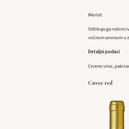
Merlot
Odlikuju ga rubincr
voćnom aromom u za
Detaljni podaci
Crveno vino, pakira
Cuvee red