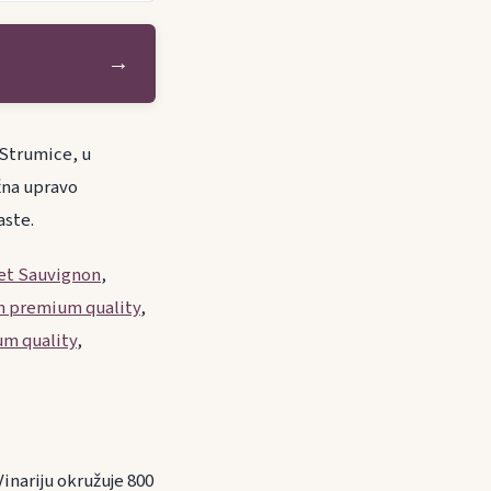
→
 Strumice, u
užna upravo
aste.
et Sauvignon
,
n premium quality
,
um quality
,
Vinariju okružuje 800