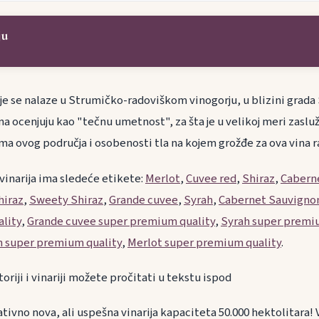
ju
ije se nalaze u Strumičko-radoviškom vinogorju, u blizini grada
na ocenjuju kao "tečnu umetnost", za šta je u velikoj meri zasl
ma ovog područja i osobenosti tla na kojem grožđe za ova vina r
 vinarija ima sledeće etikete:
Merlot
,
Cuvee red
,
Shiraz
,
Cabern
hiraz
,
Sweety Shiraz
,
Grande cuvee
,
Syrah
,
Cabernet Sauvigno
lity
,
Grande cuvee super premium quality
,
Syrah super premi
 super premium quality
,
Merlot super premium quality
.
toriji i vinariji možete pročitati u tekstu ispod
lativno nova, ali uspešna vinarija kapaciteta 50.000 hektolitara! 