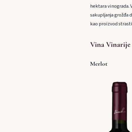
hektara vinograda. V
sakupljanja grožđa d
kao proizvod strasti
Vina Vinarij
Merlot