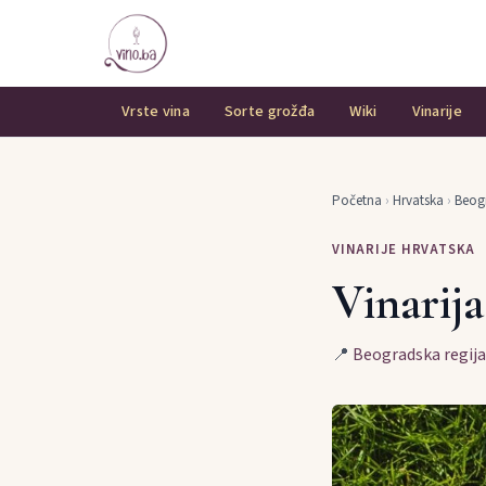
Vrste vina
Sorte grožđa
Wiki
Vinarije
Početna
›
Hrvatska
›
Beogr
VINARIJE HRVATSKA
Vinarij
📍
Beogradska regija