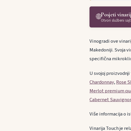
Posjeti vinari
🌐
Otvori službeni sajt
Vinogradi ove vinar
Makedoniji. Svoja vi
specifična mikrokli
U svojoj proizvodnji
Chardonnay
,
Rose S
Merlot premium qua
Cabernet Sauvignon
Više informacija o is
Vinarija Touch je re