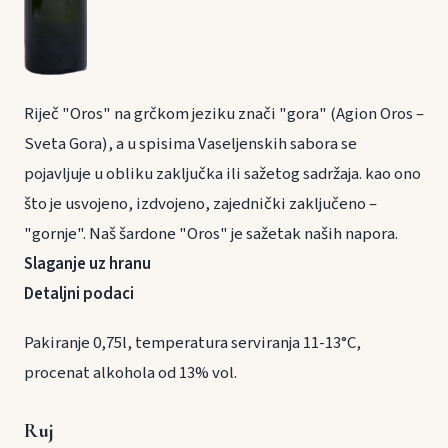
Riječ "Oros" na grčkom jeziku znači "gora" (Agion Oros –
Sveta Gora), a u spisima Vaseljenskih sabora se
pojavljuje u obliku zaključka ili sažetog sadržaja. kao ono
što je usvojeno, izdvojeno, zajednički zaključeno –
"gornje". Naš šardone "Oros" je sažetak naših napora.
Slaganje uz hranu
Detaljni podaci
Pakiranje 0,75l, temperatura serviranja 11-13°C,
procenat alkohola od 13% vol.
Ruj