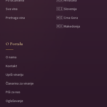
Po državama
🇭🇷 Hrvatska
Sva vina
🇸🇮 Slovenija
Pretraga vina
🇲🇪 Crna Gora
🇲🇰 Makedonija
O Portalu
O nama
Kontakt
Upiši vinariju
Članarina za vinarije
Piši za nas
Oglašavanje