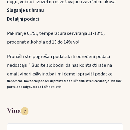
dugu, voćnu i izuzetno osvežavajuću završnicu ukusa.
Slaganje uz hranu
Detaljni podaci
Pakiranje 0,75l, temperatura serviranja 11-13°C,
procenat alkohola od 13 do 14% vol.
Pronašli ste pogrešan podatak ili određeni podaci
nedostaju ? Budite slobodni da nas kontaktirate na
email vinarije@vino.ba i mi ćemo ispraviti podatke.
Napomena: Navedeni podaci su preuzeti sa službenih stranica vinarije i vlasnik
portala ne odgovara za tačnost istih.
Vina
7