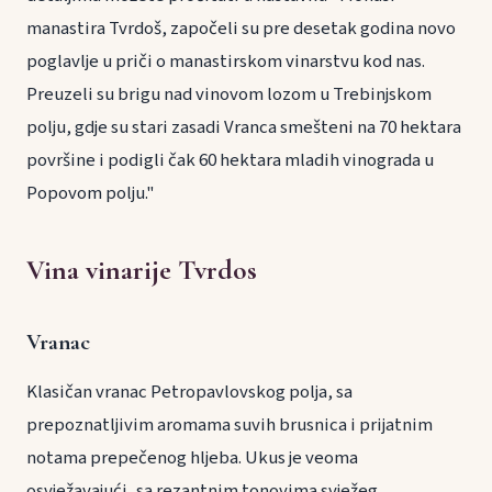
manastira Tvrdoš, započeli su pre desetak godina novo
poglavlje u priči o manastirskom vinarstvu kod nas.
Preuzeli su brigu nad vinovom lozom u Trebinjskom
polju, gdje su stari zasadi Vranca smešteni na 70 hektara
površine i podigli čak 60 hektara mladih vinograda u
Popovom polju."
Vina vinarije Tvrdos
Vranac
Klasičan vranac Petropavlovskog polja, sa
prepoznatljivim aromama suvih brusnica i prijatnim
notama prepečenog hljeba. Ukus je veoma
osvježavajući, sa rezantnim tonovima svježeg