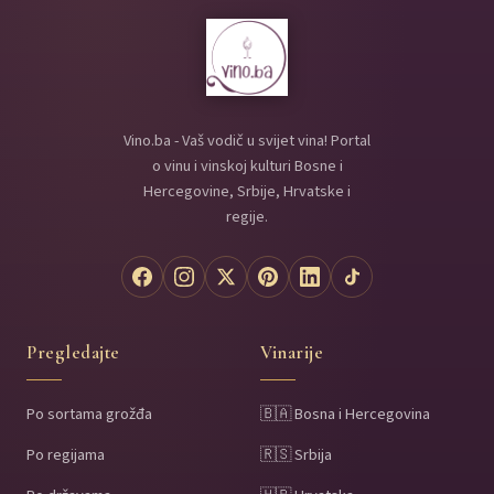
Vino.ba - Vaš vodič u svijet vina! Portal
o vinu i vinskoj kulturi Bosne i
Hercegovine, Srbije, Hrvatske i
regije.
Pregledajte
Vinarije
Po sortama grožđa
🇧🇦 Bosna i Hercegovina
Po regijama
🇷🇸 Srbija