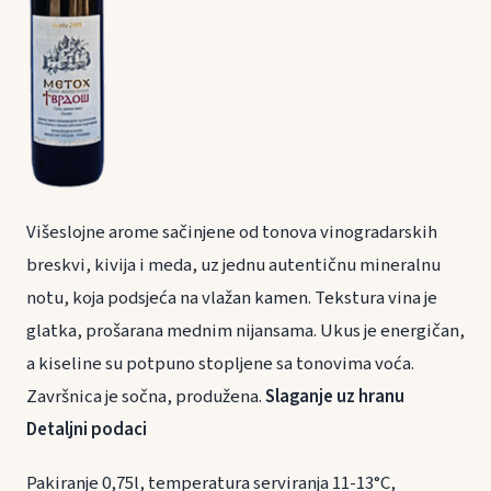
Višeslojne arome sačinjene od tonova vinogradarskih
breskvi, kivija i meda, uz jednu autentičnu mineralnu
notu, koja podsjeća na vlažan kamen. Tekstura vina je
glatka, prošarana mednim nijansama. Ukus je energičan,
a kiseline su potpuno stopljene sa tonovima voća.
Završnica je sočna, produžena.
Slaganje uz hranu
Detaljni podaci
Pakiranje 0,75l, temperatura serviranja 11-13°C,