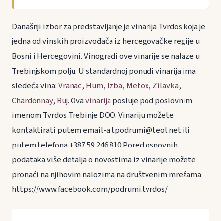
Današnji izbor za predstavljanje je vinarija Tvrdos koja je
jedna od vinskih proizvođača iz hercegovačke regije u
Bosni i Hercegovini. Vinogradi ove vinarije se nalaze u
Trebinjskom polju. U standardnoj ponudi vinarija ima
sledeća vina:
Vranac
,
Hum
,
Izba
,
Metox
,
Zilavka
,
Chardonnay
,
Ruj
. Ova
vinarija
posluje pod poslovnim
imenom Tvrdos Trebinje DOO. Vinariju možete
kontaktirati putem email-a tpodrumi@teol.net ili
putem telefona +387 59 246 810 Pored osnovnih
podataka više detalja o novostima iz vinarije možete
pronaći na njihovim nalozima na društvenim mrežama
https://www.facebook.com/podrumi.tvrdos/