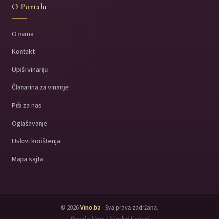
O Portalu
O nama
Kontakt
Upiši vinariju
Članarina za vinarije
Piši za nas
Oglašavanje
Uslovi korištenja
Mapa sajta
© 2026
Vino.ba
· Sva prava zadržana.
Portal o Vinu i Vinskoj Kulturi