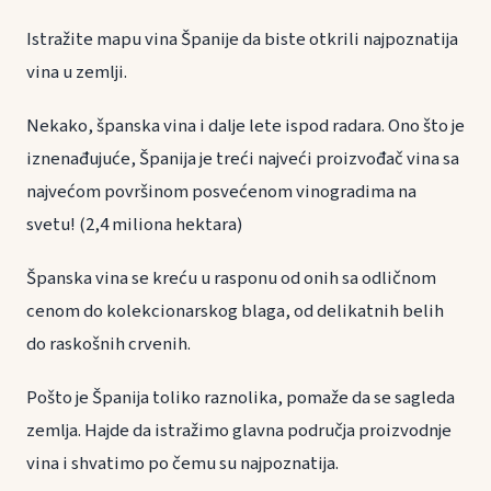
Istražite mapu vina Španije da biste otkrili najpoznatija
vina u zemlji.
Nekako, španska vina i dalje lete ispod radara. Ono što je
iznenađujuće, Španija je treći najveći proizvođač vina sa
najvećom površinom posvećenom vinogradima na
svetu! (2,4 miliona hektara)
Španska vina se kreću u rasponu od onih sa odličnom
cenom do kolekcionarskog blaga, od delikatnih belih
do raskošnih crvenih.
Pošto je Španija toliko raznolika, pomaže da se sagleda
zemlja. Hajde da istražimo glavna područja proizvodnje
vina i shvatimo po čemu su najpoznatija.