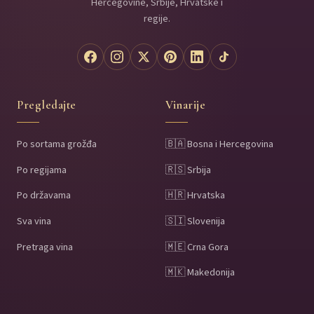
Hercegovine, Srbije, Hrvatske i
regije.
Pregledajte
Vinarije
Po sortama grožđa
🇧🇦 Bosna i Hercegovina
Po regijama
🇷🇸 Srbija
Po državama
🇭🇷 Hrvatska
Sva vina
🇸🇮 Slovenija
Pretraga vina
🇲🇪 Crna Gora
🇲🇰 Makedonija