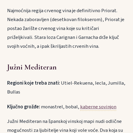
Najmoćnija regija crvenog vina je definitivno Priorat.
Nekada zaboravljen (desetkovan filokserom), Priorat je
postao žarište crvenog vina koje su kritičari
priželjkivali. Stara loza Carignan i Garnacha drže ključ
svojih voćnih, a ipak škriljastih crvenih vina.
Južni Mediteran
Regioni koje treba znati:
Utiel-Rekuena, Iecla, Jumilla,
Bullas
Ključno grožđe:
monastrel, bobal,
kaberne sovinjon
Južni Mediteran na španskoj vinskoj mapi nudi odlične
mogućnosti za ljubitelje vina koji vole voće. Dva koja su