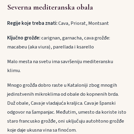
Severna mediteranska obala
Regije koje treba znati:
Cava, Priorat, Montsant
Ključno grožđe:
carignan, garnacha, cava grožđe:
macabeu (aka viura), parellada i ksarello
Malo mesta na svetu ima savršeniju mediteransku
klimu.
Mnogo grožđa dobro raste u Kataloniji zbog mnogih
jedinstvenih mikroklima od obale do kopnenih brda.
Duž obale, Cava je vladajuća kraljica. Cava je španski
odgovor na šampanjac. Međutim, umesto da koriste isto
staro francusko grožđe, oni uključuju autohtono grožđe
koje daje ukusna vina sa finoćom.