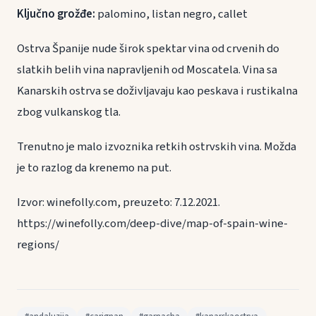
Ključno grožđe:
palomino, listan negro, callet
Ostrva Španije nude širok spektar vina od crvenih do
slatkih belih vina napravljenih od Moscatela. Vina sa
Kanarskih ostrva se doživljavaju kao peskava i rustikalna
zbog vulkanskog tla.
Trenutno je malo izvoznika retkih ostrvskih vina. Možda
je to razlog da krenemo na put.
Izvor: winefolly.com, preuzeto: 7.12.2021.
https://winefolly.com/deep-dive/map-of-spain-wine-
regions/