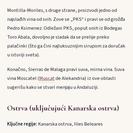
Montilla-Moriles, s druge strane, proizvodi jedno od
najslađih vina od svih. Zove se „PKS“ i pravi se od grožđa
Pedro Ksimenez. Odležani PKS, poput onih iz Bodegas
Toro Abala, dovoljno je sladak da se prelije preko
palačinki (što ga čini najluksuznijim sirupom za doručak
u istoriji sveta).
Konačno, Sierras de Malaga pravi suva, mirna vina. Suva
vina Moscatel (
Muscat
de Alekandria) iz ove oblasti
sugerišu kako se stvari menjaju u Andaluziji.
Ostrva (uključujući Kanarska ostrva)
Ključne regije:
Kanarska ostrva, Illes Beleares