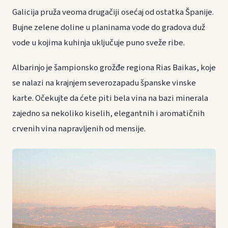
Galicija pruža veoma drugačiji osećaj od ostatka Španije.
Bujne zelene doline u planinama vode do gradova duž
vode u kojima kuhinja uključuje puno sveže ribe.
Albarinjo je šampionsko grožđe regiona Rias Baikas, koje
se nalazi na krajnjem severozapadu španske vinske
karte. Očekujte da ćete piti bela vina na bazi minerala
zajedno sa nekoliko kiselih, elegantnih i aromatičnih
crvenih vina napravljenih od mensije.