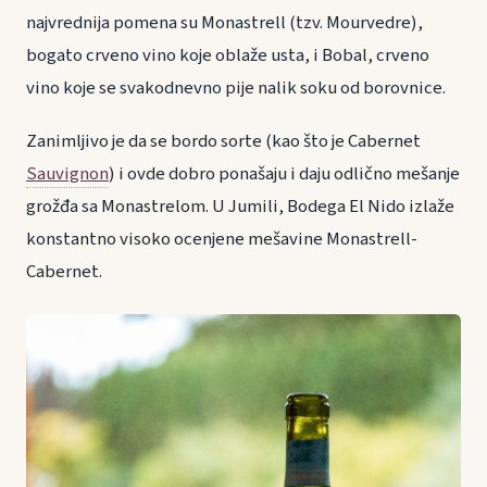
najvrednija pomena su Monastrell (tzv. Mourvedre),
bogato crveno vino koje oblaže usta, i Bobal, crveno
vino koje se svakodnevno pije nalik soku od borovnice.
Zanimljivo je da se bordo sorte (kao što je Cabernet
Sauvignon
) i ovde dobro ponašaju i daju odlično mešanje
grožđa sa Monastrelom. U Jumili, Bodega El Nido izlaže
konstantno visoko ocenjene mešavine Monastrell-
Cabernet.