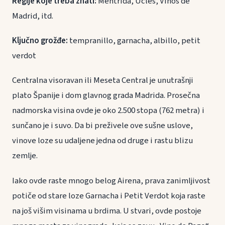
Regije koje treba znati:
Mentrida, Ucles, Vinos de
Madrid, itd.
Ključno grožđe:
tempranillo, garnacha, albillo, petit
verdot
Centralna visoravan ili Meseta Central je unutrašnji
plato Španije i dom glavnog grada Madrida. Prosečna
nadmorska visina ovde je oko 2.500 stopa (762 metra) i
sunčano je i suvo. Da bi preživele ove sušne uslove,
vinove loze su udaljene jedna od druge i rastu blizu
zemlje.
Iako ovde raste mnogo belog Airena, prava zanimljivost
potiče od stare loze Garnacha i Petit Verdot koja raste
na još višim visinama u brdima. U stvari, ovde postoje