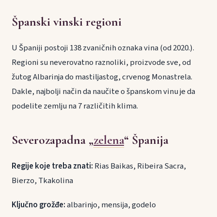
Španski vinski regioni
U Španiji postoji 138 zvaničnih oznaka vina (od 2020.).
Regioni su neverovatno raznoliki, proizvode sve, od
žutog Albarinja do mastiljastog, crvenog Monastrela.
Dakle, najbolji način da naučite o španskom vinu je da
podelite zemlju na 7 različitih klima.
Severozapadna „
zelena
“ Španija
Regije koje treba znati:
Rias Baikas, Ribeira Sacra,
Bierzo, Tkakolina
Ključno grožđe:
albarinjo, mensija, godelo