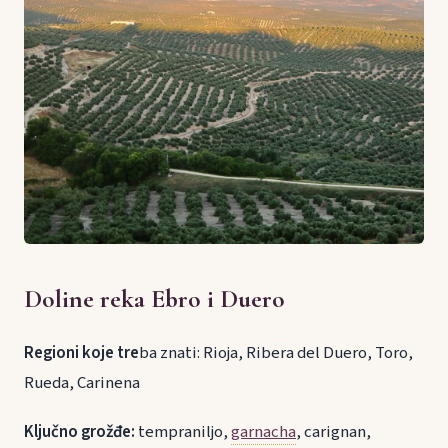
Doline reka Ebro i Duero
Regioni koje tre
ba znati: Rioja, Ribera del Duero, Toro,
Rueda, Carinena
Ključno grožđe:
tempraniljo,
garnacha
, carignan,