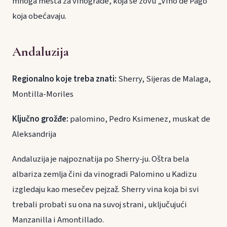
mnoga mesta za vinograde, koja se zovu „Vino de Pago“
koja obećavaju.
Andaluzija
Regionalno koje treba znati:
Sherry, Sijeras de Malaga,
Montilla-Moriles
Ključno grožđe:
palomino, Pedro Ksimenez, muskat de
Aleksandrija
Andaluzija je najpoznatija po Sherry-ju. Oštra bela
albariza zemlja čini da vinogradi Palomino u Kadizu
izgledaju kao mesečev pejzaž. Sherry vina koja bi svi
trebali probati su ona na suvoj strani, uključujući
Manzanilla i Amontillado.