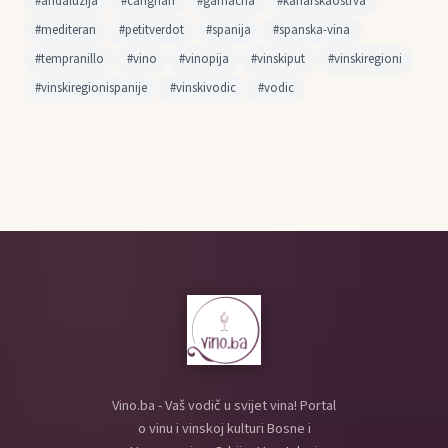
#andaluzija
#carignan
#garnacha
#kanarskaostrva
#mediteran
#petitverdot
#spanija
#spanska-vina
#tempranillo
#vino
#vinopija
#vinskiput
#vinskiregioni
#vinskiregionispanije
#vinskivodic
#vodic
Vino.ba - Vaš vodič u svijet vina! Portal
o vinu i vinskoj kulturi Bosne i