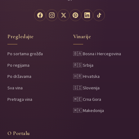
Pregledajte
Vinarije
Po sortama grožđa
🇧🇦 Bosna i Hercegovina
Po regijama
🇷🇸 Srbija
Po državama
🇭🇷 Hrvatska
Sva vina
🇸🇮 Slovenija
Pretraga vina
🇲🇪 Crna Gora
🇲🇰 Makedonija
O Portalu