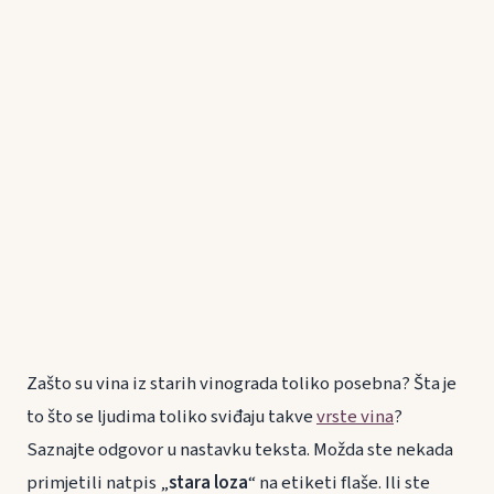
Zašto su vina iz starih vinograda toliko posebna? Šta je
to što se ljudima toliko sviđaju takve
vrste vina
?
Saznajte odgovor u nastavku teksta. Možda ste nekada
primjetili natpis „
stara loza
“ na etiketi flaše. Ili ste