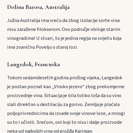
Dolina Barosa, Australija
Južna Australija ima sreću da zbog izolacije sorte vina
nisu zaražene filokserom. Ovo područje obiluje starim
vinogradima! U stvari, to je jedina regija na svijetu koja
ima zvaničnu Povelju o staroj lozi.
Langedok, Francuska
Tokom sedamdesetih godina prošlog vijeka, Langedok
je postao poznat kao „Vinsko jezero“ zbog prekomjerne
proizvodnje vina. Situacija je bila toliko loša da su vino
slali direktno u destilaciju za gorivo. Zemlja je plaćala
poljoprivrednicima da izvade svoje vinove loze, a mnogi
su to i učinili. Srećom, oni koji to nisu i dalje proizvode
neka od najboljih vina od grožđa Karinjan.