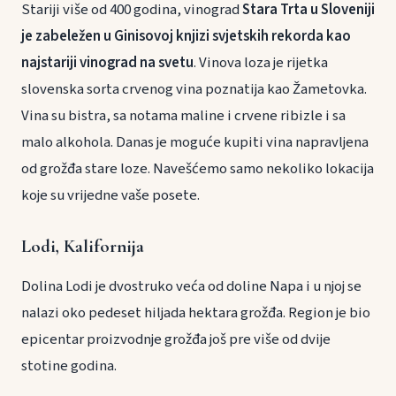
Stariji više od 400 godina, vinograd
Stara Trta u Sloveniji
je zabeležen u Ginisovoj knjizi svjetskih rekorda kao
najstariji vinograd na svetu
. Vinova loza je rijetka
slovenska sorta crvenog vina poznatija kao Žametovka.
Vina su bistra, sa notama maline i crvene ribizle i sa
malo alkohola. Danas je moguće kupiti vina napravljena
od grožđa stare loze. Navešćemo samo nekoliko lokacija
koje su vrijedne vaše posete.
Lodi, Kalifornija
Dolina Lodi je dvostruko veća od doline Napa i u njoj se
nalazi oko pedeset hiljada hektara grožđa. Region je bio
epicentar proizvodnje grožđa još pre više od dvije
stotine godina.