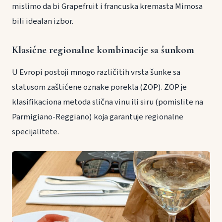
mislimo da bi Grapefruit i francuska kremasta Mimosa
bili idealan izbor.
Klasične regionalne kombinacije sa šunkom
U Evropi postoji mnogo različitih vrsta šunke sa
statusom zaštićene oznake porekla (ZOP). ZOP je
klasifikaciona metoda slična vinu ili siru (pomislite na
Parmigiano-Reggiano) koja garantuje regionalne
specijalitete.