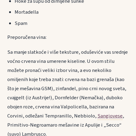
Hoke za supu od dimljene šunke
Mortadella
Spam
Preporučena vina:
Sa manje slatkoće i više teksture, oduševiće vas srednje
voćno crvena vina umerene kiseline. U ovom stilu
možete pronaći veliki izbor vina, a evo nekoliko
omiljenih koje treba znati: crvena na bazi grenaša (kao
što je mešavina GSM), zinfandel, pino crni novog sveta,
cvajgelt (iz Austrije!), Dornfelder (Nemačka), duboko
obojen roze, crvena vina Valpolicella, bazirana na
Corvini, odležani Tempranillo, Nebbiolo,
Sangiovese
,
Primitivo-Negroamaro mešavine iz Apulije i „Secco“
(suvo) Lambrusco.