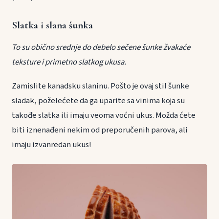
Slatka i slana šunka
To su obično srednje do debelo sečene šunke žvakaće
teksture i primetno slatkog ukusa.
Zamislite kanadsku slaninu. Pošto je ovaj stil šunke
sladak, poželećete da ga uparite sa vinima koja su
takođe slatka ili imaju veoma voćni ukus. Možda ćete
biti iznenađeni nekim od preporučenih parova, ali
imaju izvanredan ukus!