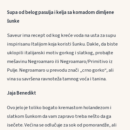
Supa od belog pasulja i kelja sa komadom dimljene
šunke
Saveur ima recept od kog kreće voda na usta za supu
inspirisanu Italijom koja koristi šunku. Dakle, da biste
uklopili italijanski motiv gorkog i slatkog, probajte
mešavinu Negroamaro ili Negroamaro/Primitivo iz
Pulje. Negroamaro u prevodu znači „crno gorko“, ali
vina su savršena ravnoteža tamnog voća i tanina.
Jaja Benedikt
Ovo jelo je toliko bogato kremastom holandezom i
slatkom šunkom da vam zapravo treba nešto da ga
isečete. Većina se odlučuje za sok od pomorandže, ali