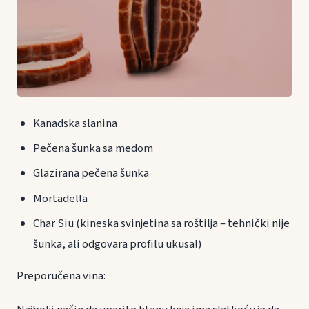
Kanadska slanina
Pečena šunka sa medom
Glazirana pečena šunka
Mortadella
Char Siu (kineska svinjetina sa roštilja – tehnički nije
šunka, ali odgovara profilu ukusa!)
Preporučena vina: