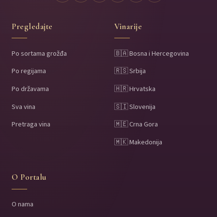
Pregledajte
Vinarije
Po sortama grožđa
🇧🇦 Bosna i Hercegovina
Po regijama
🇷🇸 Srbija
Po državama
🇭🇷 Hrvatska
Sva vina
🇸🇮 Slovenija
Pretraga vina
🇲🇪 Crna Gora
🇲🇰 Makedonija
O Portalu
O nama