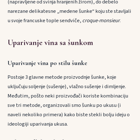
(napravljene od svinja hranjenih žirom), do debelo
narezane delikatesne „medene šunke“ koju ste stavljali
u svoje francuske tople sendviče,
croque-monsieur
.
Uparivanje vina sa šunkom
Uparivanje vina po stilu šunke
Postoje 3 glavne metode proizvodnje šunke, koje
uključuju soljenje (sušenje), vlažno sušenje i dimljenje.
Međutim, pošto neki proizvođači koriste kombinaciju
sve tri metode, organizovali smo šunku po ukusu (i
naveli nekoliko primera) kako biste stekli bolju ideju o
ideologiji uparivanja ukusa.