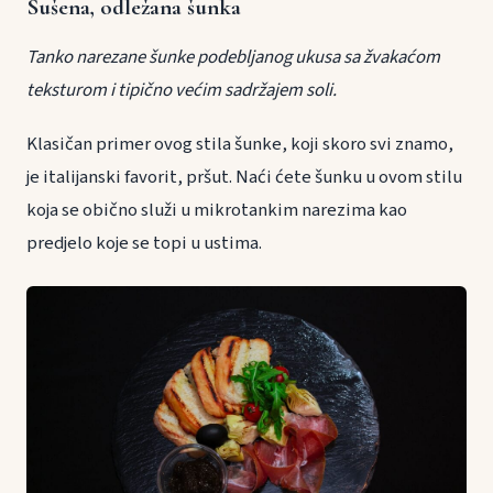
Sušena, odležana šunka
Tanko narezane šunke podebljanog ukusa sa žvakaćom
teksturom i tipično većim sadržajem soli.
Klasičan primer ovog stila šunke, koji skoro svi znamo,
je italijanski favorit, pršut. Naći ćete šunku u ovom stilu
koja se obično služi u mikrotankim narezima kao
predjelo koje se topi u ustima.