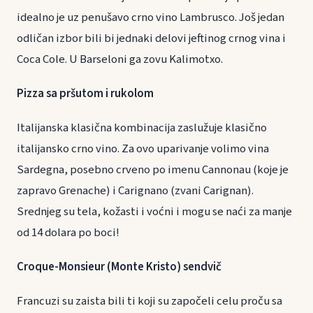
idealno je uz penušavo crno vino Lambrusco. Još jedan
odličan izbor bili bi jednaki delovi jeftinog crnog vina i
Coca Cole. U Barseloni ga zovu Kalimotxo.
Pizza sa pršutom i rukolom
Italijanska klasična kombinacija zaslužuje klasično
italijansko crno vino. Za ovo uparivanje volimo vina
Sardegna, posebno crveno po imenu Cannonau (koje je
zapravo Grenache) i Carignano (zvani Carignan).
Srednjeg su tela, kožasti i voćni i mogu se naći za manje
od 14 dolara po boci!
Croque-Monsieur (Monte Kristo) sendvič
Francuzi su zaista bili ti koji su započeli celu proču sa