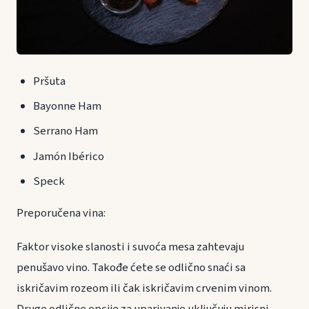
Pršuta
Bayonne Ham
Serrano Ham
Jamón Ibérico
Speck
Preporučena vina:
Faktor visoke slanosti i suvoća mesa zahtevaju
penušavo vino. Takođe ćete se odlično snaći sa
iskričavim rozeom ili čak iskričavim crvenim vinom.