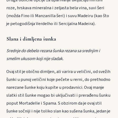
Druge odlične opcije za uparivanje uključuju mirisni
roze, hrskava mineralna i zeljasta bela vina, suvi šeri
(možda Fino ili Manzanilla šeri) i suvu Madeiru (kao što
je petogodišnja Verdelho ili Sercijalna Madeira).
Slana i dimljena šunka
Srednje do debelo rezana šunka rezana sa srednjim i
smelim ukusom koji nije sladak.
Ovaj stil je obično dimljen, ali varira u veličini, od svežih
šunki u punoj veličini koje pečete u rerni, do prethodno
narezane šunke koju kupite u prodavnici. Ovaj manje
slatki stil šunke mogao bi uključivati i prerađenu šunku
poput Mortadelle i Spama. S obzirom da je ovaj stil
šunke sočniji i nije toliko slan kao sušena šunka, jedan je