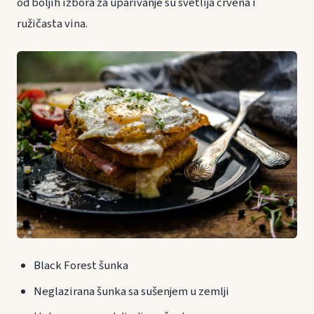
od boljih izbora za uparivanje su svetlija crvena i
ružičasta vina.
Black Forest šunka
Neglazirana šunka sa sušenjem u zemlji