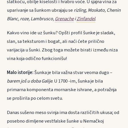
slatkoću, obilje kiselosti i hrabro voće. U sjajna vina za
uparivanje sa šunkom ubrajaju se
rizling, Moskato, Chenin
Blanc, roze, Lambrusco,
Grenache
i
Zinfandel
.
Kakvo vino ide uz šunku? Opšti profil šunke je sladak,
slan, sa teksturom i bogat, ali naći ćete prilično
varijacija u šunki. Zbog toga možete birati između niza
vina koja odlično funkcionišu!
Malo istorije:
Šunka je bila važna stvar veoma dugo –
barem još u doba Galije
. U 1700 -im, šunka je bila
primarna komponenta mornarske ishrane, a potražnja
se proširila po celom svetu.
Danas sušeno meso svinja ima dosta različitih ukusa; od
posebno dimljene vestfalske šunke u Nemačkoj