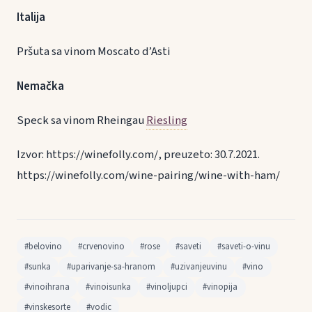
Italija
Pršuta sa vinom Moscato d’Asti
Nemačka
Speck sa vinom Rheingau
Riesling
Izvor: https://winefolly.com/, preuzeto: 30.7.2021.
https://winefolly.com/wine-pairing/wine-with-ham/
#belovino
#crvenovino
#rose
#saveti
#saveti-o-vinu
#sunka
#uparivanje-sa-hranom
#uzivanjeuvinu
#vino
#vinoihrana
#vinoisunka
#vinoljupci
#vinopija
#vinskesorte
#vodic