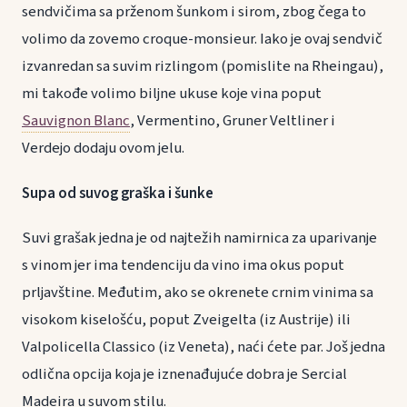
sendvičima sa prženom šunkom i sirom, zbog čega to
volimo da zovemo croque-monsieur. Iako je ovaj sendvič
izvanredan sa suvim rizlingom (pomislite na Rheingau),
mi takođe volimo biljne ukuse koje vina poput
Sauvignon Blanc
, Vermentino, Gruner Veltliner i
Verdejo dodaju ovom jelu.
Supa od suvog graška i šunke
Suvi grašak jedna je od najtežih namirnica za uparivanje
s vinom jer ima tendenciju da vino ima okus poput
prljavštine. Međutim, ako se okrenete crnim vinima sa
visokom kiselošću, poput Zveigelta (iz Austrije) ili
Valpolicella Classico (iz Veneta), naći ćete par. Još jedna
odlična opcija koja je iznenađujuće dobra je Sercial
Madeira u suvom stilu.