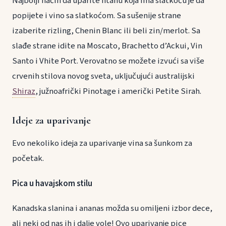
Najbolji način da uparite htanu koja ima slatkoću je da
popijete i vino sa slatkoćom. Sa sušenije strane
izaberite rizling, Chenin Blanc ili beli zin/merlot. Sa
slađe strane idite na Moscato, Brachetto d’Ackui, Vin
Santo i Vhite Port. Verovatno se možete izvući sa više
crvenih stilova novog sveta, uključujući australijski
Shiraz
, južnoafrički Pinotage i američki Petite Sirah.
Ideje za uparivanje
Evo nekoliko ideja za uparivanje vina sa šunkom za
početak.
Pica u havajskom stilu
Kanadska slanina i ananas možda su omiljeni izbor dece,
ali neki od nas ih i dalje vole! Ovo uparivanje pice