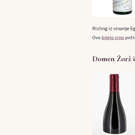
Rizling iz vinarije 
Ovo
bijelo vino
potič
Domen Žorž i