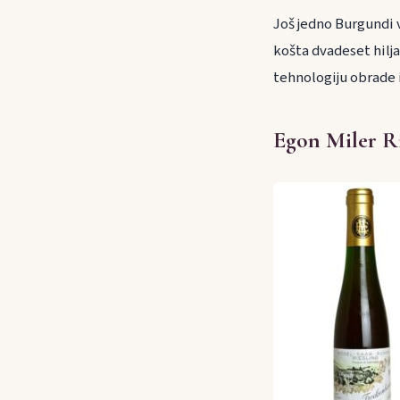
Još jedno Burgundi v
košta dvadeset hilja
tehnologiju obrade 
Egon Miler R