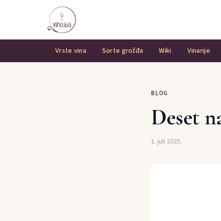
Vrste vina
Sorte grožđa
Wiki
Vinarije
BLOG
Deset na
1. juli 2025.