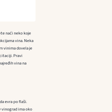
ete naći neko koje
ukcijama vina. Neka
m vinima dovela je
itaciji. Pravi
ajređih vina na
a evra po flaši.
v vinograd ima oko