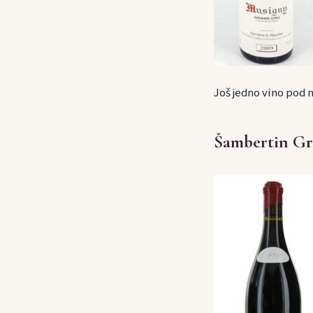
Još jedno vino pod n
Šambertin Gr