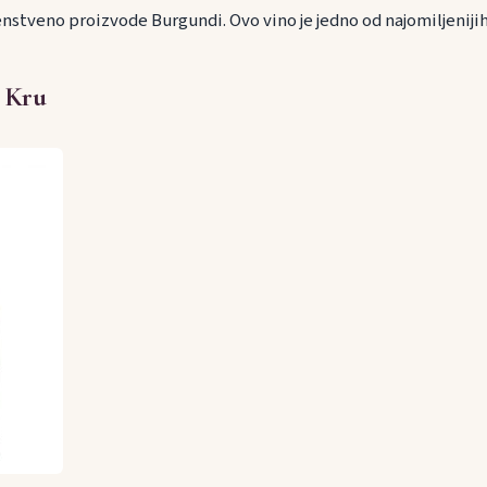
enstveno proizvode Burgundi. Ovo vino je jedno od najomiljenijih
 Kru