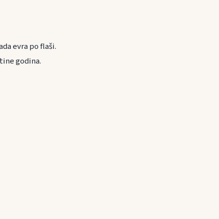
da evra po flaši.
tine godina.