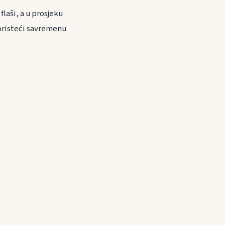
flaši, a u prosjeku
koristeći savremenu