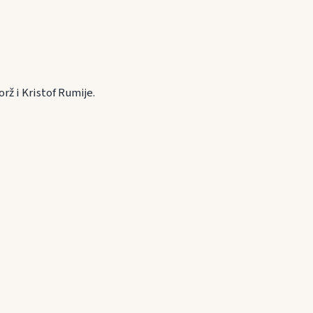
rž i Kristof Rumije.