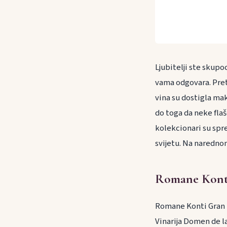
Ljubitelji ste skupo
vama odgovara. Pret
vina su dostigla ma
do toga da neke flaš
kolekcionari su spr
svijetu. Na naredno
Romane Kont
Romane Konti Gran Kr
Vinarija Domen de l