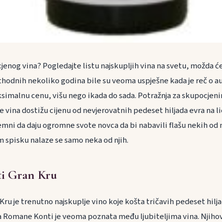
cjenog vina? Pogledajte listu najskupljih vina na svetu, možda ć
hodnih nekoliko godina bile su veoma uspješne kada je reč o a
ksimalnu cenu, višu nego ikada do sada. Potražnja za skupocjeni
e vina dostižu cijenu od nevjerovatnih pedeset hiljada evra na lic
emni da daju ogromne svote novca da bi nabavili flašu nekih od n
m spisku nalaze se samo neka od njih.
i Gran Kru
u je trenutno najskuplje vino koje košta tričavih pedeset hiljad
a Romane Konti je veoma poznata među ljubiteljima vina. Njiho