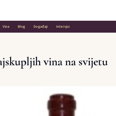
Vina
Blog
Događaji
Intervjui
jskupljih vina na svijetu