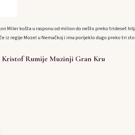
Egon Miler košta u rasponu od milion do nešto preko trideset hilja
e iz regije Mozel u Nemačkoj i ima porijeklo dugo preko tri sto
 Kristof Rumije Muzinji Gran Kru