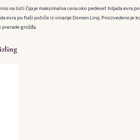
ino na listi čija je maksimalna cena oko pedeset hiljada evra po 
da evra po flaši potiče iz vinarije Domen Liroj. Proizvedeno je 
i prerade grožđa.
izling