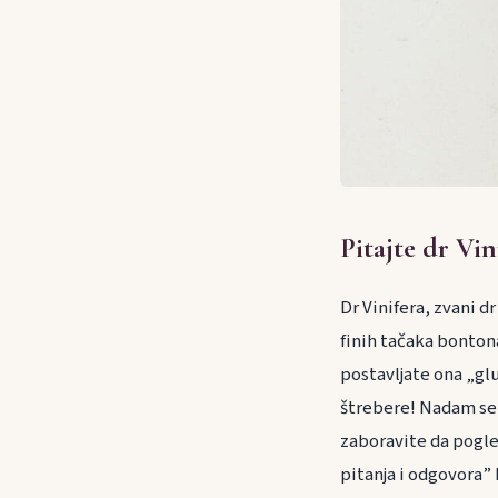
Pitajte dr Vi
Dr Vinifera, zvani d
finih tačaka bontona
postavljate ona „glu
štrebere! Nadam se d
zaboravite da pogle
pitanja i odgovora” 