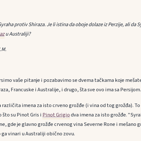
yraha protiv Shiraza. Je li istina da oboje dolaze iz Perzije, ali da
az
u Australiji?
.M.
rsimo vaše pitanje i pozabavimo se dvema tačkama koje mešate
za, Francuske i Australije, i drugo, šta sve ovo ima sa Persijom.
a različita imena za isto crveno grožđe (i vina od tog grožđa). 
 što su Pinot Gris i
Pinot Grigio
dva imena za isto grožđe. "Syra
one, gde je glavno grožđe crvenog vina Severne Rone i mešano gr
 ga vinari u Australiji obično zovu.