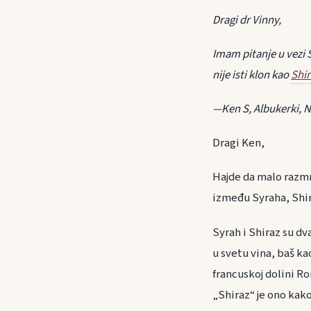
Dragi dr Vinny,
Imam pitanje u vezi S
nije isti klon kao
Shir
—Ken S, Albukerki, N
Dragi Ken,
Hajde da malo razm
između Syraha, Shira
Syrah i Shiraz su dv
u svetu vina, baš kao
francuskoj dolini R
„Shiraz“ je ono kako