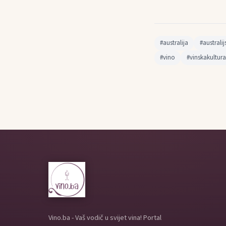
#australija
#australi
#vino
#vinskakultura
Vino.ba - Vaš vodič u svijet vina! Portal