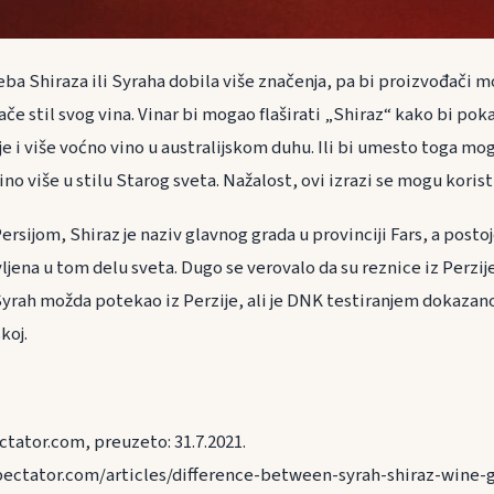
a Shiraza ili Syraha dobila više značenja, pa bi proizvođači mo
ače stil svog vina. Vinar bi mogao flaširati „Shiraz“ kako bi pok
je i više voćno vino u australijskom duhu. Ili bi umesto toga mog
no više u stilu Starog sveta. Nažalost, ovi izrazi se mogu koris
Persijom, Shiraz je naziv glavnog grada u provinciji Fars, a posto
vljena u tom delu sveta. Dugo se verovalo da su reznice iz Perzij
 Syrah možda potekao iz Perzije, ali je DNK testiranjem dokazan
koj.
tator.com, preuzeto: 31.7.2021.
ectator.com/articles/difference-between-syrah-shiraz-wine-