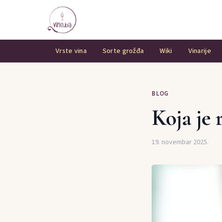
Vrste vina
Sorte grožđa
Wiki
Vinarije
BLOG
Koja je 
19. novembar 2025.