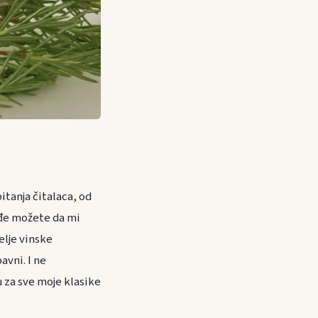
itanja čitalaca, od
kođe možete da mi
elje vinske
avni. I ne
 za sve moje klasike