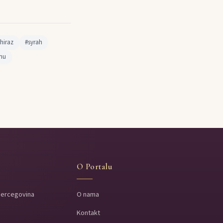
shiraz
#syrah
inu
O Portalu
Hercegovina
O nama
Kontakt