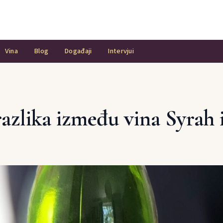
Vina
Blog
Događaji
Intervjui
razlika između vina Syrah 