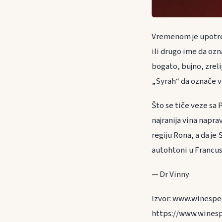
Vremenom je upotreb
ili drugo ime da ozn
bogato, bujno, zreli
„Syrah“ da označe vi
Što se tiče veze sa 
najranija vina napra
regiju Rona, a da je
autohtoni u Francus
— Dr Vinny
Izvor: www.winespec
https://www.winesp