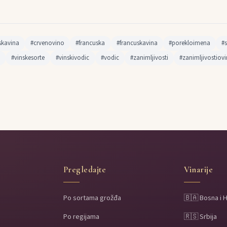
jskavina
#crvenovino
#francuska
#francuskavina
#porekloimena
#
#vinskesorte
#vinskivodic
#vodic
#zanimljivosti
#zanimljivostiov
Pregledajte
Vinarije
Po sortama grožđa
🇧🇦 Bosna i 
Po regijama
🇷🇸 Srbija