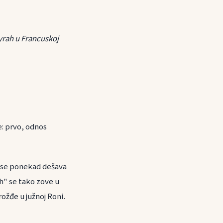
 Syrah u Francuskoj
: prvo, odnos
To se ponekad dešava
h" se tako zove u
ožđe u južnoj Roni.