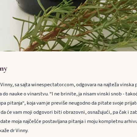
nny
r Vinny, sa sajta winespectator.com, odgovara na najteža vinska p
 do nauke o vinarstvu. “I ne brinite, ja nisam vinski snob - ta
pa pitanja“, koja vam je previše neugodno da pitate svoje prijat
a će vam moji odgovori biti obrazovni, osnažujući, pa čak i zab
date moja najčešće postavljana pitanja i moju kompletnu arhivu
kaže dr Vinny.