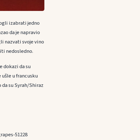
gli izabrati jedno
azao da je napravio
li nazvati svoje vino
titi nedosledno.
je dokazi da su
e ušle u francusku
o da su Syrah/Shiraz
grapes-51228