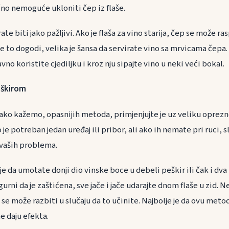
no nemoguće ukloniti čep iz flaše.
ate biti jako pažljivi. Ako je flaša za vino starija, čep se može 
e to dogodi, velika je šansa da servirate vino sa mrvicama čepa.
vno koristite cjediljku i kroz nju sipajte vino u neki veći bokal.
eškirom
 tako kažemo, opasnijih metoda, primjenjujte je uz veliku oprez
 je potreban jedan uređaj ili pribor, ali ako ih nemate pri ruci, s
 vaših problema.
e da umotate donji dio vinske boce u debeli peškir ili čak i dva 
igurni da je zaštićena, sve jače i jače udarajte dnom flaše u zid. 
a se može razbiti u slučaju da to učinite. Najbolje je da ovu met
 daju efekta.