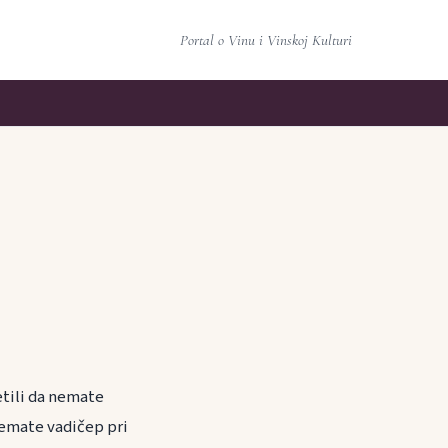
Portal o Vinu i Vinskoj Kulturi
etili da nemate
nemate vadičep pri