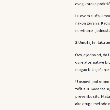
ovog koraka praktič
I u ovom slučaju mor
nakon guranja. Kad s
nerviranje - jednosta
3.Umotajte flašu p
Ovo je jedna od, da
dvije alternative bio
mogao biti rješenje
U osnovi, potrebno j
zaštitili. Kada ste s
preveliku silu. Flaš
ako druge metode ne