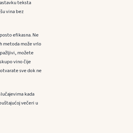
nastavku teksta
ašu vina bez
 posto efikasna. Ne
vih metoda može vrlo
 pažljivi, možete
 skupo vino čije
 otvarate sve dok ne
u slučajevima kada
uštajućoj večeri u