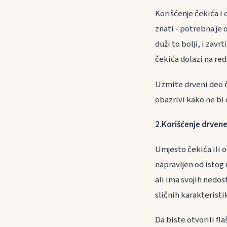
Korišćenje čekića i 
znati - potrebna je 
duži to bolji, i zav
čekića dolazi na red
Uzmite drveni deo č
obazrivi kako ne bi 
2.Korišćenje drvene
Umjesto čekića ili o
napravljen od istog
ali ima svojih nedo
sličnih karakteristi
Da biste otvorili fla