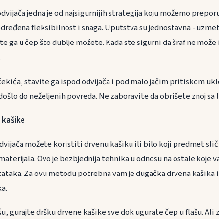
odvijača jedna je od najsigurnijih strategija koju možemo preporu
određena fleksibilnost i snaga. Uputstva su jednostavna - uzmete 
rtite ga u čep što dublje možete. Kada ste sigurni da šraf ne može
.
ekića, stavite ga ispod odvijača i pod malo jačim pritiskom ukl
došlo do neželjenih povreda. Ne zaboravite da obrišete znoj sa l
 kašike
dvijača možete koristiti drvenu kašiku ili bilo koji predmet sli
 materijala. Ovo je bezbjednija tehnika u odnosu na ostale koje
stataka. Za ovu metodu potrebna vam je dugačka drvena kašika 
ka.
šu, gurajte dršku drvene kašike sve dok ugurate čep u flašu. Ali z