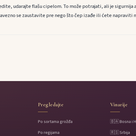
ite, udarajte flašu cipelom. To može potrajati, ali je sigurnija 
avezno se zaustavite pre nego što čep izađe ili ćete napraviti 
Pregledajte
Vinarije
Po sortama grožđa
🇧🇦 Bosna i 
Po regijama
🇷🇸 Srbija