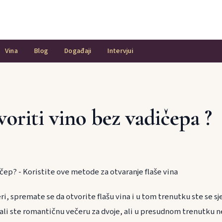
Vina
Blog
Događaji
Intervjui
oriti vino bez vadičepa ?
čep? - Koristite ove metode za otvaranje flaše vina
i, spremate se da otvorite flašu vina i u tom trenutku ste se sj
li ste romantičnu večeru za dvoje, ali u presudnom trenutku 