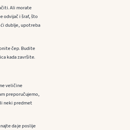
čiti. Ali morate
odvijač i šraf, što
 ići dublje, upotreba
onite čep. Budite
ica kada završite.
čne veličine
 vam preporučujemo,
ili neki predmet
najte da je poslije