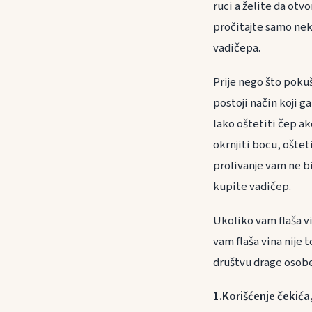
ruci a želite da otv
pročitajte samo nek
vadičepa.
Prije nego što poku
postoji način koji 
lako oštetiti čep ak
okrnjiti bocu, oštet
prolivanje vam ne bi
kupite vadičep.
Ukoliko vam flaša vi
vam flaša vina nije
društvu drage osobe 
1.Korišćenje čekića,