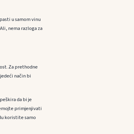
raspasti u samom vinu
 Ali, nema razloga za
nost. Za prethodne
ljedeći način bi
peškira da bi je
Nemojte primjenjivati
odu koristite samo