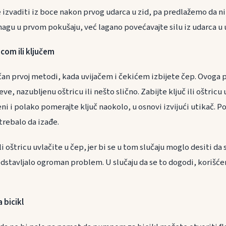
izvaditi iz boce nakon prvog udarca u zid, pa predlažemo da ni
agu u prvom pokušaju, već lagano povećavajte silu iz udarca u 
icom ili ključem
ličan prvoj metodi, kada uvijačem i čekićem izbijete čep. Ovoga
čeve, nazubljenu oštricu ili nešto slično. Zabijte ključ ili oštric
i i polako pomerajte ključ naokolo, u osnovi izvijući utikač. Posl
trebalo da izađe.
ili oštricu uvlačite u čep, jer bi se u tom slučaju moglo desiti d
dstavljalo ogroman problem. U slučaju da se to dogodi, korišćen
 bicikl