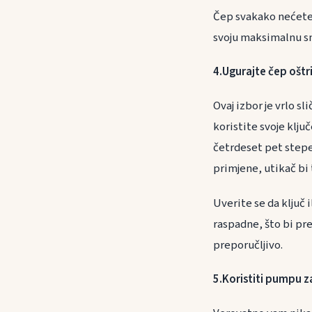
Čep svakako nećete 
svoju maksimalnu sn
4.Ugurajte čep oštr
Ovaj izbor je vrlo s
koristite svoje klju
četrdeset pet stepen
primjene, utikač bi 
Uverite se da ključ 
raspadne, što bi pre
preporučljivo.
5.Koristiti pumpu za