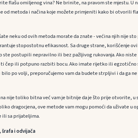
orite flašu omiljenog vina? Ne brinite, na pravom ste mjestu. U 
e od metoda i načina koje možete primjeniti kako bi otvorili fl
šate neku od ovih metoda morate da znate - većina njih nije sto
garantuje stopostotnu efikasnost. Sa druge strane, korišćenje o
o ste postupili nepravilno ili bez pažljivog rukovanja. Ako niste
iti čep ili potpuno razbiti bocu. Ako imate rijetko ili egzotično
 bilo po volji, preporučujemo vam da budete strpljivi i da ga ne
na nije toliko bitna već vam je bitnije da je što prije otvorite, 
 toliko dragocjena, ove metode vam mogu pomoći da uživate u op
ili sa prijateljima.
 šrafa i odvijača