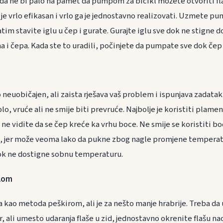
a ne bi palo na pamet da pumpom za bicikl možete otvoriti flaš
 je vrlo efikasan i vrlo ga je jednostavno realizovati. Uzmete pu
tim stavite iglu u čep i gurate. Gurajte iglu sve dok ne stigne 
 i čepa. Kada ste to uradili, počinjete da pumpate sve dok čep 
 neuobičajen, ali zaista rješava vaš problem i ispunjava zadata
o, vruće ali ne smije biti prevruće. Najbolje je koristiti plame
k ne vidite da se čep kreće ka vrhu boce. Ne smije se koristiti bo
ra, jer može veoma lako da pukne zbog nagle promjene temperat
dok ne dostigne sobnu temperaturu.
elom
a kao metoda peškirom, ali je za nešto manje hrabrije. Treba da
, ali umesto udaranja flaše u zid, jednostavno okrenite flašu na