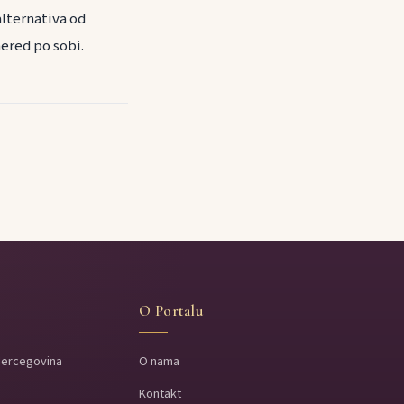
alternativa od
nered po sobi.
O Portalu
Hercegovina
O nama
Kontakt