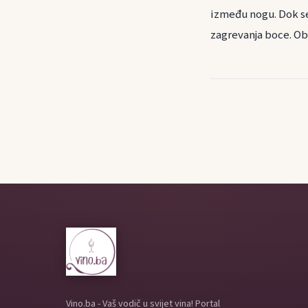
između nogu. Dok sed
zagrevanja boce. Ob
Vino.ba - Vaš vodič u svijet vina! Portal