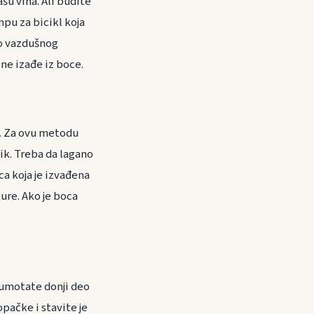
u vina. Ali budite
mpu za bicikl koja
do vazdušnog
ne izađe iz boce.
k. Za ovu metodu
nik. Treba da lagano
ca koja je izvađena
ure. Ako je boca
 umotate donji deo
opačke i stavite je