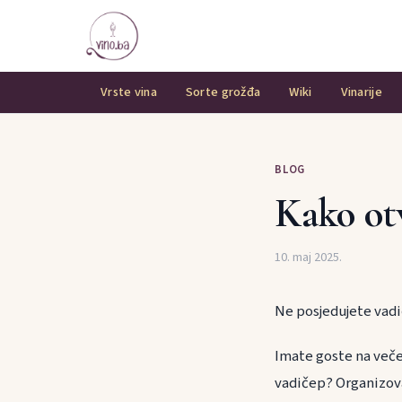
Vrste vina
Sorte grožđa
Wiki
Vinarije
BLOG
Kako otv
10. maj 2025.
Ne posjedujete vadi
Imate goste na večer
vadičep? Organizova