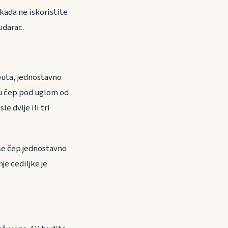
kada ne iskoristite
udarac.
 puta, jednostavno
u u čep pod uglom od
e dvije ili tri
a se čep jednostavno
je cediljke je