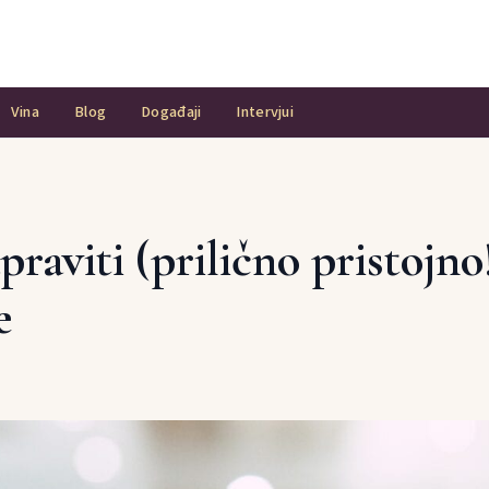
Vina
Blog
Događaji
Intervjui
raviti (prilično pristojno
e