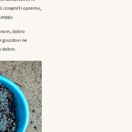
li iznajmiti opremu,
anjaju.
punom, dobro
e grozdovi ne
e dobro.