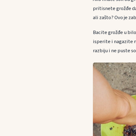
pritisnete grožđe d
ali zašto? Ovo je zab
Bacite grožđe u bil
isperite i nagazite
razbiju i ne puste s