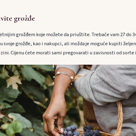
vite grožđe
tetnijim grožđem koje možete da priuštite. Trebaće vam 27 do 3
u svoje grožđe, kao i nakupci, ali možda je moguće kupiti željen
izini. Cijenu ćete morati sami pregovarati u zavisnosti od sorte i