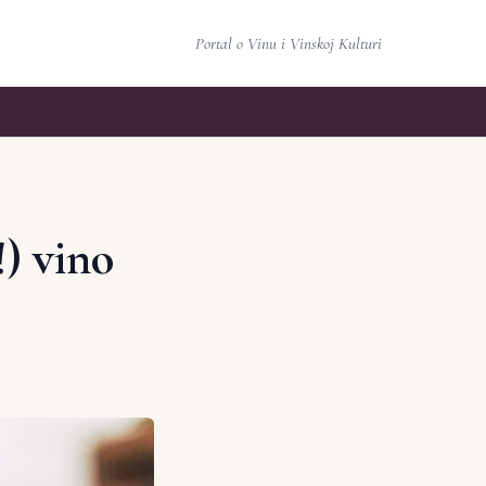
Portal o Vinu i Vinskoj Kulturi
!) vino