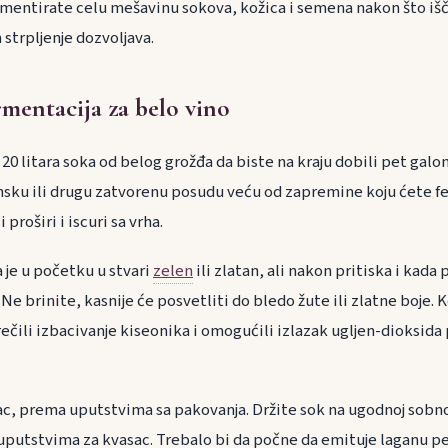
rmentirate celu mešavinu sokova, kožica i semena nakon što iš
 strpljenje dozvoljava.
mentacija za belo vino
20 litara soka od belog grožđa da biste na kraju dobili pet galona
nsku ili drugu zatvorenu posudu veću od zapremine koju ćete fe
 proširi i iscuri sa vrha.
 je u početku u stvari
zelen
ili zlatan, ali nakon pritiska i kad
Ne brinite, kasnije će posvetliti do bledo žute ili zlatne boje. 
ečili izbacivanje kiseonika i omogućili izlazak ugljen-dioksid
ac, prema uputstvima sa pakovanja. Držite sok na ugodnoj sobn
uputstvima za kvasac. Trebalo bi da počne da emituje laganu p