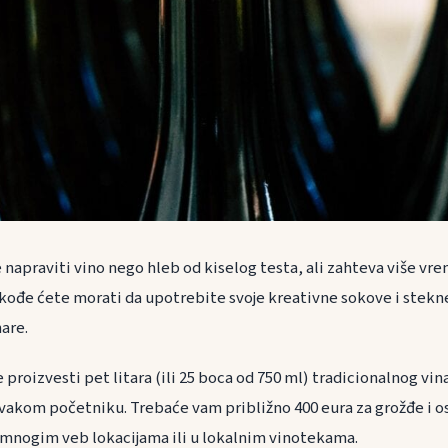
 napraviti vino nego hleb od kiselog testa, ali zahteva više vr
Takođe ćete morati da upotrebite svoje kreativne sokove i stek
are.
proizvesti pet litara (ili 25 boca od 750 ml) tradicionalnog vina
svakom početniku. Trebaće vam približno 400 eura za grožđe i o
mnogim veb lokacijama ili u lokalnim vinotekama.