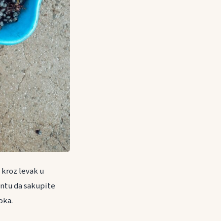
 kroz levak u
kantu da sakupite
oka.