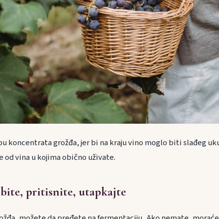
 koncentrata grožđa, jer bi na kraju vino moglo biti slađeg uku
 od vina u kojima obično uživate.
ite, pritisnite, utapkajte
ožđa, možete da pređete na fermentaciju . Ako nemate, moraćet