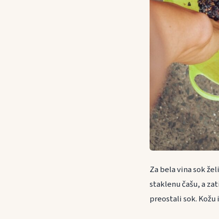
Za bela vina sok žel
staklenu čašu, a zat
preostali sok. Kožu 