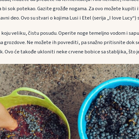
a bi sok potekao. Gazite grožđe nogama. Za ovo možete kupiti i
avni deo. Ovo su stvari o kojima Lusi i Etel (serija „I love Lucy“) s
o koju veliku, čistu posudu. Operite noge temeljno vodom i sa
 na grozdove. Ne možete ih povrediti, pa snažno pritisnite dok s
ok. Ovo će takođe ukloniti neke crvene bobice sa stabljika, što j