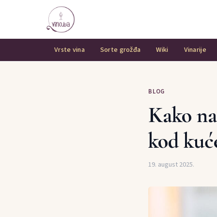
Vrste vina
Sorte grožđa
Wiki
Vinarije
BLOG
Kako nap
kod kuć
19. august 2025.