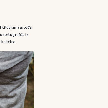
4 kilograma grožđa.
u sortu grožđa iz
 količine.