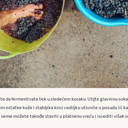
ite da fermentirate tek u sledećem koraku. Ulijte glavninu soka
im ostatke kože i stabljika kroz cediljku utisnite u posudu ili 
i seme možete takođe staviti u platnenu vreću i iscediti višak s