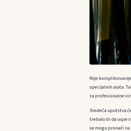
Nije komplikovanije
specijalnih alata. 
za profesionalne vin
Sledeća uputstva će 
trebalo bi da uspe 
se mogu pronaći na 