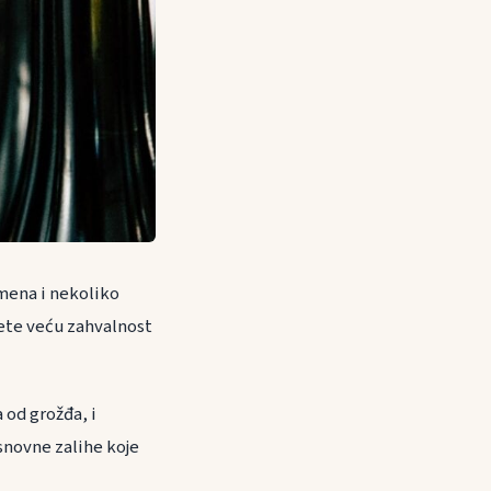
emena i nekoliko
nete veću zahvalnost
 od grožđa, i
snovne zalihe koje