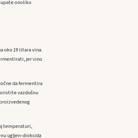
čupate onoliko
 oko 19 litara vina.
rmentirati, jer vino
a počne da fermentira
Koristite vazdušnu
a proizvedenog
oj temperaturi,
enu ugljen-dioksida