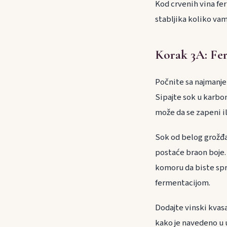
Kod crvenih vina fe
stabljika koliko vam
Korak 3A: Fer
Počnite sa najmanje 
Sipajte sok u karbo
može da se zapeni ili
Sok od belog grožđa
postaće braon boje. 
komoru da biste spr
fermentacijom.
Dodajte vinski kvas
kako je navedeno u 