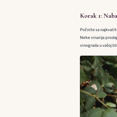
Korak 1: Naba
Počnite sa najkvali
Neke vinarija prodaj
vinograda u vašoj bl