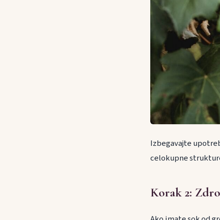
Izbegavajte upotrebu
celokupne strukture
Korak 2: Zdrob
Ako imate sok od gr