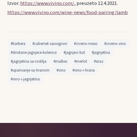
Izvor:
https://www.vivino.com/
, preuzeto 12.4.2021.
https://www.vivino.com/wine-news/food-pairing/lamb
#barbera
#cabernet-sauvignon
#crveno-meso
#crveno-vino
#dinstane-jagnjece-kolenice
#jagnjeci-but
#jagnjetina
#jagnjetina-sa-rostilja
#malbec
#merlot
#siraz
#uparivanje-sa-hranom
#vino
#vino-i-hrana
#vino-i-jagnjetina