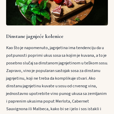
Dinstane jagnjeće kolenice
Kao što je napomenuto, jagnjetina ima tendenciju da u
potpunosti poprimi ukus sosa sa kojim je kuvana, a to je
posebno slučaj sa dinstanom jagnjetinom u teškom sosu.
Zapravo, vino je popularan sastojak sosa za dinstanu
jagnjetinu, koji ne treba da komplikuje stvari. Ako
dinstanu jagnjetinu kuvate u sosu od crvenog vina,
jednostavno upotrebite vino punog ukusa sa zemljanim
i paprenim ukusima poput Merlota, Cabernet
Sauvignona ili Malbeca, kako bi se i jelo i sos istakli i