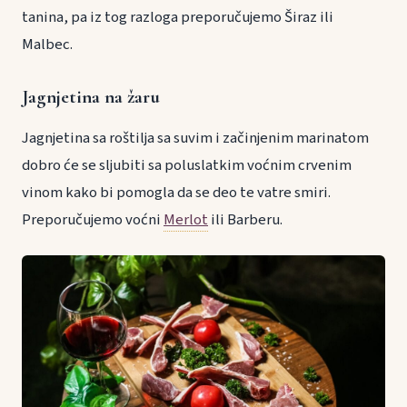
tanina, pa iz tog razloga preporučujemo Širaz ili
Malbec.
Jagnjetina na žaru
Jagnjetina sa roštilja sa suvim i začinjenim marinatom
dobro će se sljubiti sa poluslatkim voćnim crvenim
vinom kako bi pomogla da se deo te vatre smiri.
Preporučujemo voćni
Merlot
ili Barberu.