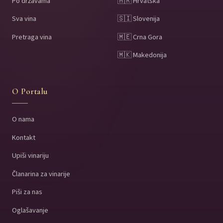
Po državama
🇭🇷 Hrvatska
Sva vina
🇸🇮 Slovenija
Pretraga vina
🇲🇪 Crna Gora
🇲🇰 Makedonija
O Portalu
O nama
Kontakt
Upiši vinariju
Članarina za vinarije
Piši za nas
Oglašavanje