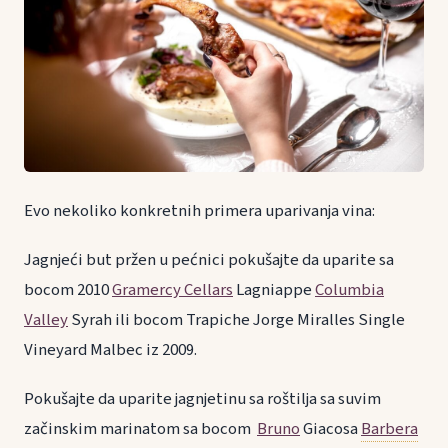
Evo nekoliko konkretnih primera uparivanja vina:
Jagnjeći but pržen u pećnici pokušajte da uparite sa
bocom 2010
Gramercy Cellars
Lagniappe
Columbia
Valley
Syrah ili bocom Trapiche Jorge Miralles Single
Vineyard Malbec iz 2009.
Pokušajte da uparite jagnjetinu sa roštilja sa suvim
začinskim marinatom sa bocom
Bruno
Giacosa
Barbera