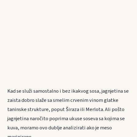
Kad se služi samostalno i bez ikakvog sosa, jagnjetina se
zaista dobro slaže sa smelim crvenim vinom glatke
taninske strukture, poput Širaza ili Merlota. Ali pošto
jagnjetina naročito poprima ukuse soseva sa kojima se
kuva, moramo ovo dublje analizirati ako je meso