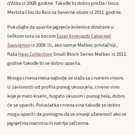
d'Alba iz 2008. godine. Takođe bi dobro prošla i boca
Merlota Clos du Bois sa Severne obale iz 2011. godine.
Pokušajte da uparite jagnjeće kolenice dinstane u
teškom sosu sa bocom
Esser Vineyards
Cabernet
Sauvignon
iz 2009. Ili, ako vam je Malbec privlačniji,
flaša
Hess Collection
Small Block Series Malbec iz 2012.
godine takođe bi se dobro uparila.
Mnoga crvena mesa najbolje se slažu sa crvenim vinom.
U zavisnosti od profila punog ukusa jela, crveno vino
koje je malo kiselo, bogato ukusom i punog tela, dobro
će se upariti. Poluslatka crvena vina takođe se dobro
mogu upariti da pomognu da se smanji užarenost ako se
jagnjetina marinira ili natrlja začinima.