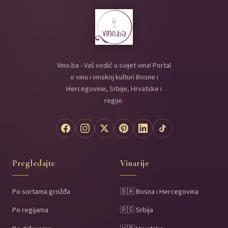
Vino.ba - Vaš vodič u svijet vina! Portal
o vinu i vinskoj kulturi Bosne i
Hercegovine, Srbije, Hrvatske i
regije.
Pregledajte
Vinarije
Po sortama grožđa
🇧🇦 Bosna i Hercegovina
Po regijama
🇷🇸 Srbija