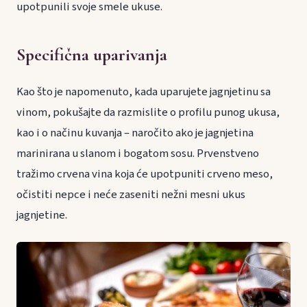
upotpunili svoje smele ukuse.
Specifična uparivanja
Kao što je napomenuto, kada uparujete jagnjetinu sa
vinom, pokušajte da razmislite o profilu punog ukusa,
kao i o načinu kuvanja – naročito ako je jagnjetina
marinirana u slanom i bogatom sosu. Prvenstveno
tražimo crvena vina koja će upotpuniti crveno meso,
očistiti nepce i neće zaseniti nežni mesni ukus
jagnjetine.