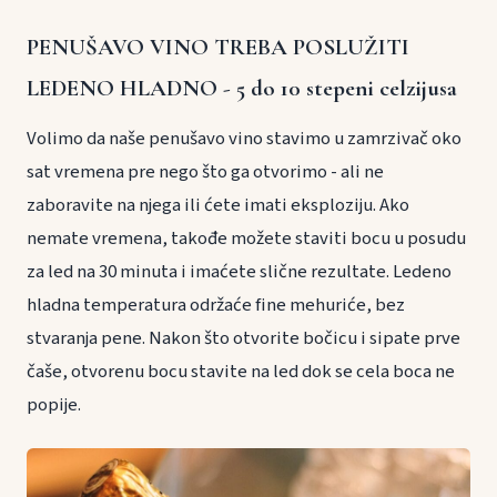
PENUŠAVO VINO TREBA POSLUŽITI
LEDENO HLADNO - 5 do 10 stepeni celzijusa
Volimo da naše penušavo vino stavimo u zamrzivač oko
sat vremena pre nego što ga otvorimo - ali ne
zaboravite na njega ili ćete imati eksploziju. Ako
nemate vremena, takođe možete staviti bocu u posudu
za led na 30 minuta i imaćete slične rezultate. Ledeno
hladna temperatura održaće fine mehuriće, bez
stvaranja pene. Nakon što otvorite bočicu i sipate prve
čaše, otvorenu bocu stavite na led dok se cela boca ne
popije.