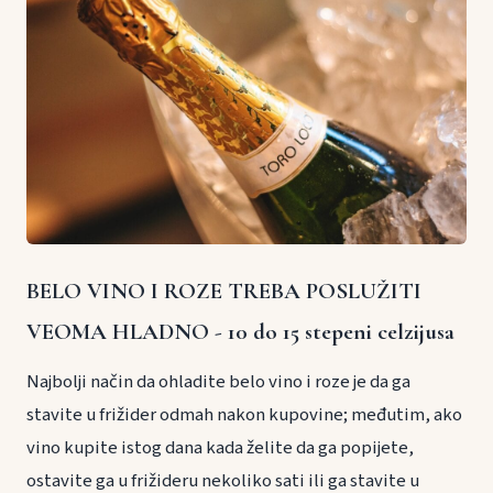
BELO VINO I ROZE TREBA POSLUŽITI
VEOMA HLADNO - 10 do 15 stepeni celzijusa
Najbolji način da ohladite belo vino i roze je da ga
stavite u frižider odmah nakon kupovine; međutim, ako
vino kupite istog dana kada želite da ga popijete,
ostavite ga u frižideru nekoliko sati ili ga stavite u