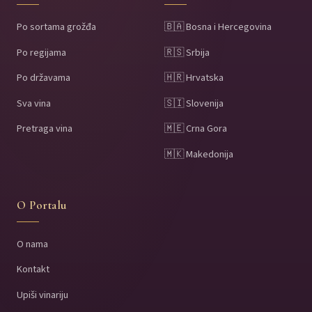
Po sortama grožđa
🇧🇦 Bosna i Hercegovina
Po regijama
🇷🇸 Srbija
Po državama
🇭🇷 Hrvatska
Sva vina
🇸🇮 Slovenija
Pretraga vina
🇲🇪 Crna Gora
🇲🇰 Makedonija
O Portalu
O nama
Kontakt
Upiši vinariju