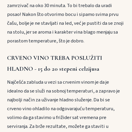
zamrzivač na oko 30 minuta. To bi trebalo da uradi
posao! Nakon što otvorimo bocu i sipamo svima prvu
čašu, bolje je ne stavljati na led, već je pustiti da se znoji
na stolu, jer se aroma i karakter vina blago menjaju sa
porastom temperature, što je dobro.
CRVENO VINO TREBA POSLUŽITI
HLADNO - 15 do 20 stepeni celzijusa
Najčešća zabluda u vezi sa crvenim vinom je da je
idealno da se služi na sobnoj temperaturi, a zapravo je
najbolji način za uživanje hladno služenje. Da bi se
crveno vino ohladilo na odgovarajuću temperaturu,
volimo da ga stavimo u frižider sat vremena pre
serviranja. Za brže rezultate, možete ga staviti u