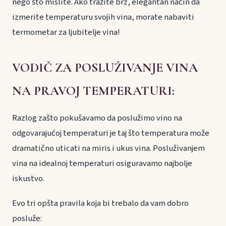
nego što mislite. Ako tražite brz, elegantan način da
izmerite temperaturu svojih vina, morate nabaviti
termometar za ljubitelje vina!
VODIČ ZA POSLUŽIVANJE VINA
NA PRAVOJ TEMPERATURI:
Razlog zašto pokušavamo da poslužimo vino na
odgovarajućoj temperaturi je taj što temperatura može
dramatično uticati na miris i ukus vina. Posluživanjem
vina na idealnoj temperaturi osiguravamo najbolje
iskustvo.
Evo tri opšta pravila koja bi trebalo da vam dobro
posluže: