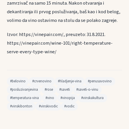
zamrzivač na samo 15 minuta. Nakon otvaranja i
dekantiranja ili prvog posluživanja, baš kao i kod belog,
volimo da vino ostavimo na stolu da se polako zagreje.
Izvor: https://vinepair.com/, preuzeto: 31.8.2021.
https://vinepair.com/wine-101/right-temperature-
serve-every-type-wine/
#belovino
#crvenovino
#hladjenje-vina
#penusavovino
#posluzivanjevina
#rose
#saveti
#saveti-o-vinu
#temperatura-vina
#vino
#vinopija
#vinskakultura
#vinskibonton
#vinskivodic
#vodic