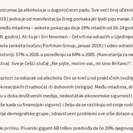
 konzumacija alkohola je u dugoročnom padu. Sve veći broj učesn
19.) jedna je od manifestacija šireg pomaka jer ljudi piju manje. 
eđu mladima – ankete pokazuju da je 29% mladih od 16-24 god
. godini). Ali to je i širi fenomen – četvrtina odraslih u Ujedinj
ola (anketa IouGov/Portman Group, januar 2019.) i udeo odraslih 
istoriji: 57% u 2018. u poređenju sa 64% u 2005. (Kancelarija za n
tva). Sve je češći slučaj „Ne pijte, molim vas, mi smo Britanci“.
razlozi za odlazak od alkohola. Oni se kreću od praktičnih (vožnj
okreacijskih (trudnoća) ili duhovnih (religija). Među mladima, d
ku u doba društvenih medija, nedostatak ekonomske sigurnosti (
še kada su finansijski sigurni) i želju da se razlikuju od svoje ro
tarije demografske grupe, zdravstveni problemi sve više dolaze u
e priliku. Pivarski gigant AB InBev predviđa da će 20% njegovog