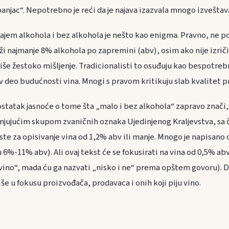
njac“. Nepotrebno je reći da je najava izazvala mnogo izveštava
ajem alkohola i bez alkohola je nešto kao enigma. Pravno, ne po
ži najmanje 8% alkohola po zapremini (abv), osim ako nije izrič
iše žestoko mišljenje. Tradicionalisti to osuđuju kao bespotreb
iv deo budućnosti vina. Mnogi s pravom kritikuju slab kvalitet p
statak jasnoće o tome šta „malo i bez alkohola“ zapravo znači, 
jućim skupom zvaničnih oznaka Ujedinjenog Kraljevstva, sa če
ste za opisivanje vina od 1,2% abv ili manje. Mnogo je napisano
%-11% abv). Ali ovaj tekst će se fokusirati na vina od 0,5% abv
ino“, mada ću ga nazvati „nisko i ne“ prema opštem govoru). D
iše u fokusu proizvođača, prodavaca i onih koji piju vino.