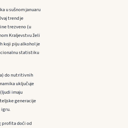
ika u sušnom januaru
Ovaj trend je
ine trezveno (u
enom Kraljevstvu želi
koji piju alkohol je
acionalnu statistiku
a) do nutritivnih
inamika uključuje
ljudi imaju
diteljske generacije
 igru.
 profita doći od