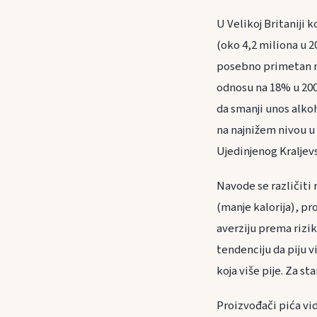
U Velikoj Britaniji
(oko 4,2 miliona u 20
posebno primetan m
odnosu na 18% u 2005
da smanji unos alkoh
na najnižem nivou u 
Ujedinjenog Kraljevs
Navode se različiti 
(manje kalorija), pr
averziju prema rizi
tendenciju da piju vi
koja više pije. Za s
Proizvođači pića vid