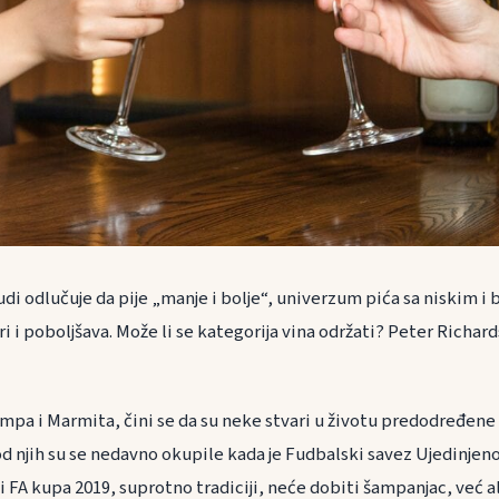
judi odlučuje da pije „manje i bolje“, univerzum pića sa niskim 
ri i poboljšava. Može li se kategorija vina održati? Peter Richard
mpa i Marmita, čini se da su neke stvari u životu predodređene
d njih su se nedavno okupile kada je Fudbalski savez Ujedinjen
 FA kupa 2019, suprotno tradiciji, neće dobiti šampanjac, već a