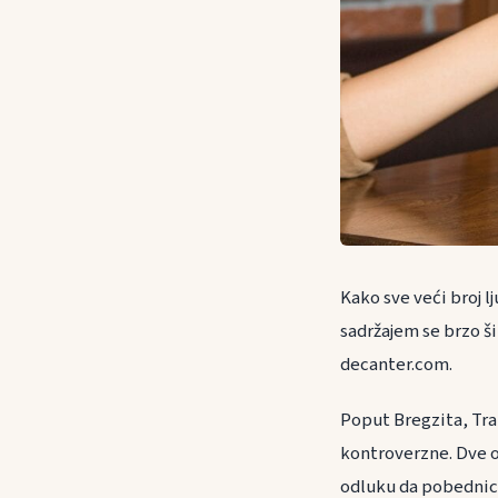
Kako sve veći broj l
sadržajem se brzo ši
decanter.com.
Poput Bregzita, Tra
kontroverzne. Dve o
odluku da pobednici