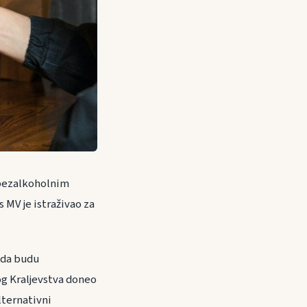
i bezalkoholnim
s MV je istraživao za
 da budu
og Kraljevstva doneo
lternativni