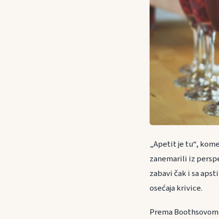
„Apetit je tu“, kom
zanemarili iz persp
zabavi čak i sa apst
osećaja krivice.
Prema Boothsovom ku