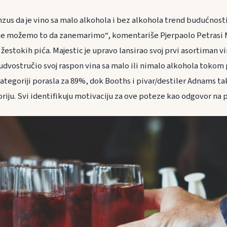
nzus da je vino sa malo alkohola i bez alkohola trend budućnost
ne možemo to da zanemarimo“, komentariše Pjerpaolo Petrasi M
 žestokih pića. Majestic je upravo lansirao svoj prvi asortiman v
dvostručio svoj raspon vina sa malo ili nimalo alkohola tokom p
kategoriji porasla za 89%, dok Booths i pivar/destiler Adnams tak
riju. Svi identifikuju motivaciju za ove poteze kao odgovor na 