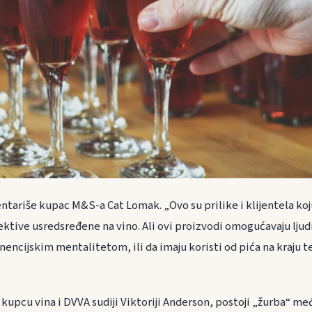
entariše kupac M&S-a Cat Lomak. „Ovo su prilike i klijentela ko
ektive usredsređene na vino. Ali ovi proizvodi omogućavaju ljud
inencijskim mentalitetom, ili da imaju koristi od pića na kraju 
pcu vina i DVVA sudiji Viktoriji Anderson, postoji „žurba“ m