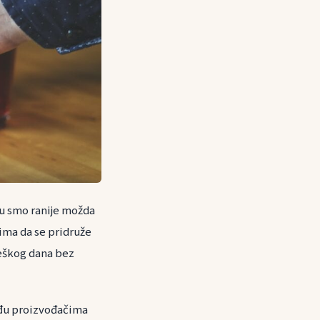
ju smo ranije možda
ima da se pridruže
teškog dana bez
eđu proizvođačima