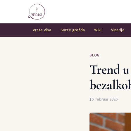
Vrste vina
Sorte grožđa
Wiki
Vinarije
BLOG
Trend u
bezalko
16. februar 2026.