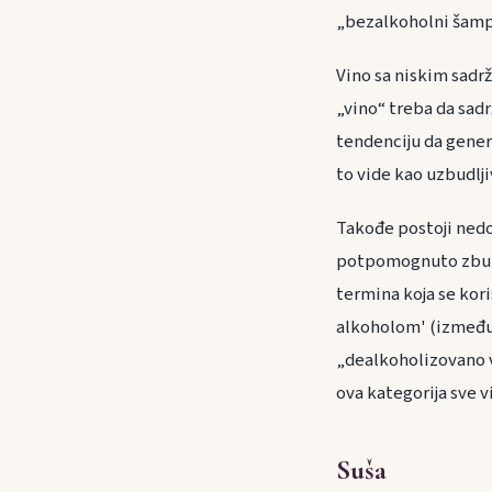
„bezalkoholni šampa
Vino sa niskim sadrž
„vino“ treba da sadr
tendenciju da gener
to vide kao uzbudlj
Takođe postoji nedo
potpomognuto zbunju
termina koja se kori
alkoholom' (između 6
„dealkoholizovano v
ova kategorija sve v
Suša