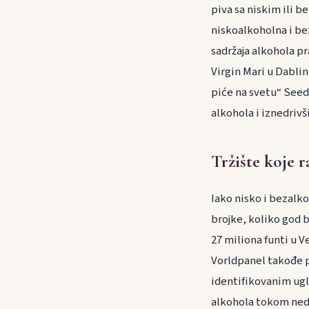
piva sa niskim ili b
niskoalkoholna i bez
sadržaja alkohola p
Virgin Mari u Dabli
piće na svetu“ Seedl
alkohola i iznedriv
Tržište koje r
Iako nisko i bezalko
brojke, koliko god b
27 miliona funti u 
Vorldpanel takođe p
identifikovanim ugla
alkohola tokom nede