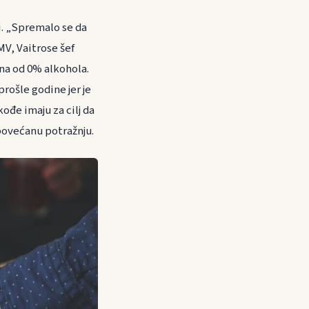
i. „Spremalo se da
V, Vaitrose šef
ina od 0% alkohola.
rošle godine jer je
ođe imaju za cilj da
povećanu potražnju.