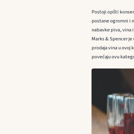
Postoji opšti konse
postane ogromni i 
nabavke piva, vina i
Marks & Spencer je u
prodaja vina u ovoj 
povećaju ovu katego