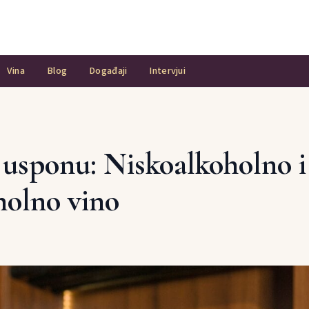
Vina
Blog
Događaji
Intervjui
 usponu: Niskoalkoholno i
holno vino