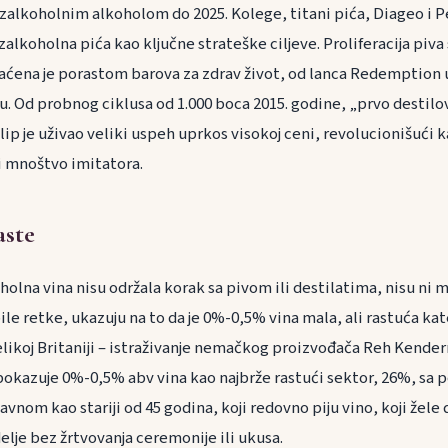
ezalkoholnim alkoholom do 2025. Kolege, titani pića, Diageo i P
alkoholna pića kao ključne strateške ciljeve. Proliferacija piva 
raćena je porastom barova za zdrav život, od lanca Redemption
nu. Od probnog ciklusa od 1.000 boca 2015. godine, „prvo desti
ip je uživao veliki uspeh uprkos visokoj ceni, revolucionišući 
ši mnoštvo imitatora.
aste
holna vina nisu održala korak sa pivom ili destilatima, nisu ni m
ile retke, ukazuju na to da je 0%-0,5% vina mala, ali rastuća ka
Velikoj Britaniji – istraživanje nemačkog proizvođača Reh Kende
okazuje 0%-0,5% abv vina kao najbrže rastući sektor, 26%, sa 
vnom kao stariji od 45 godina, koji redovno piju vino, koji žele
lje bez žrtvovanja ceremonije ili ukusa.