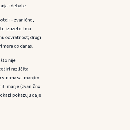
nja i debate.
stoji – zvanično,
ito izuzeto. Ima
nu odvratnost; drugi
rimera do danas.
što nije
tiri različita
 o vinima sa 'manjim
 ili manje (zvanično
okazi pokazuju da je