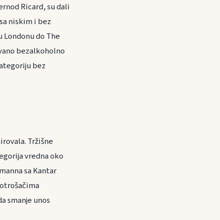
ernod Ricard, su dali
sa niskim i bez
 u Londonu do The
lovano bezalkoholno
kategoriju bez
irovala. Tržišne
tegorija vredna oko
rmanna sa Kantar
potrošačima
 da smanje unos