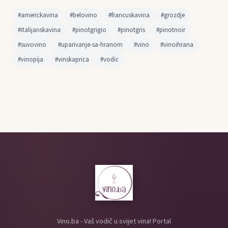
#americkavina
#belovino
#francuskavina
#grozdje
#italijanskavina
#pinotgrigio
#pinotgris
#pinotnoir
#suvovino
#uparivanje-sa-hranom
#vino
#vinoihrana
#vinopija
#vinskaprica
#vodic
Vino.ba - Vaš vodič u svijet vina! Portal