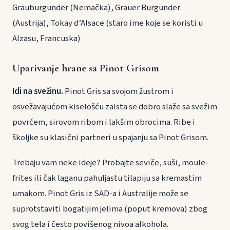
Grauburgunder (Nemačka), Grauer Burgunder
(Austrija), Tokay d’Alsace (staro ime koje se koristi u
Alzasu, Francuska)
Uparivanje hrane sa Pinot Grisom
Idi na svežinu.
Pinot Gris sa svojom žustrom i
osvežavajućom kiselošću zaista se dobro slaže sa svežim
povrćem, sirovom ribom i lakšim obrocima. Ribe i
školjke su klasični partneri u spajanju sa Pinot Grisom.
Trebaju vam neke ideje? Probajte seviče, suši, moule-
frites ili čak laganu pahuljastu tilapiju sa kremastim
umakom. Pinot Gris iz SAD-a i Australije može se
suprotstaviti bogatijim jelima (poput kremova) zbog
svog tela i često povišenog nivoa alkohola.