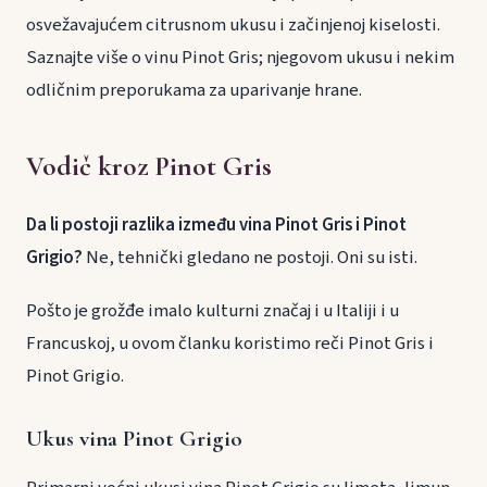
osvežavajućem citrusnom ukusu i začinjenoj kiselosti.
Saznajte više o vinu Pinot Gris; njegovom ukusu i nekim
odličnim preporukama za uparivanje hrane.
Vodič kroz Pinot Gris
Da li postoji razlika između vina Pinot Gris i Pinot
Grigio?
Ne, tehnički gledano ne postoji. Oni su isti.
Pošto je grožđe imalo kulturni značaj i u Italiji i u
Francuskoj, u ovom članku koristimo reči Pinot Gris i
Pinot Grigio.
Ukus vina Pinot Grigio