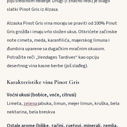
piju sredinom nedelje. Drugi (i znatno ređi) je blago
slatki Pinot Gris iz Alzasa.
Alzaska Pinot Gris vina moraju se praviti od 100% Pinot
Gris grožđa i imaju vrlo složen ukus. Otkrićete začinske
note cimeta, meda, karanfilića, majerskog limuna i
đumbira uparene sa dugačkim mračnim okusom.
Potražite reči „Vendages Tardives“ kao opciju
desertnog vina kasne berbe (još slađeg).
Karakteristike vina Pinot Gris
Voćni ukusi (bobice, voće, citrusi)
Limeta,
zelena
jabuka, limun, mejer limun, kruška, bela
nektarina, bela breskva
Ostale arome (biljke, začini, cvetovi, minerali, zemlja,