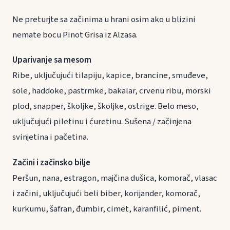
Ne preturjte sa začinima u hrani osim ako u blizini
nemate bocu Pinot Grisa iz Alzasa.
Uparivanje sa mesom
Ribe, uključujući tilapiju, kapice, brancine, smuđeve,
sole, haddoke, pastrmke, bakalar, crvenu ribu, morski
plod, snapper, školjke, školjke, ostrige. Belo meso,
uključujući piletinu i ćuretinu. Sušena / začinjena
svinjetina i pačetina.
Začini i začinsko bilje
Peršun, nana, estragon, majčina dušica, komorač, vlasac
i začini, uključujući beli biber, korijander, komorač,
kurkumu, šafran, đumbir, cimet, karanfilić, piment.