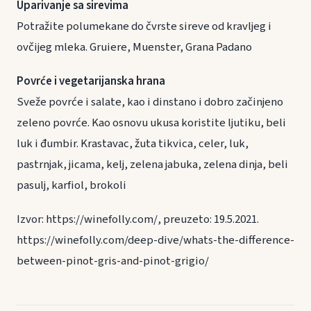
Uparivanje sa sirevima
Potražite polumekane do čvrste sireve od kravljeg i
ovčijeg mleka. Gruiere, Muenster, Grana Padano
Povrće i vegetarijanska hrana
Sveže povrće i salate, kao i dinstano i dobro začinjeno
zeleno povrće. Kao osnovu ukusa koristite ljutiku, beli
luk i đumbir. Krastavac, žuta tikvica, celer, luk,
pastrnjak, jicama, kelj, zelena jabuka, zelena dinja, beli
pasulj, karfiol, brokoli
Izvor: https://winefolly.com/, preuzeto: 19.5.2021.
https://winefolly.com/deep-dive/whats-the-difference-
between-pinot-gris-and-pinot-grigio/