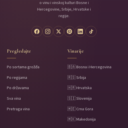
o vinu i vinskoj kulturi Bosne i
Hercegovine, Srbije, Hrvatske i
regije.
Pregledajte
Vinarije
Po sortama grožđa
🇧🇦 Bosna i Hercegovina
Po regijama
🇷🇸 Srbija
Po državama
🇭🇷 Hrvatska
Sva vina
🇸🇮 Slovenija
Pretraga vina
🇲🇪 Crna Gora
🇲🇰 Makedonija