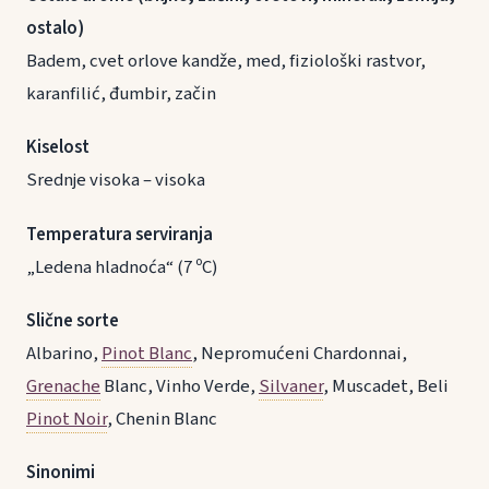
ostalo)
Badem, cvet orlove kandže, med, fiziološki rastvor,
karanfilić, đumbir, začin
Kiselost
Srednje visoka – visoka
Temperatura serviranja
„Ledena hladnoća“ (7 ºC)
Slične sorte
Albarino,
Pinot Blanc
, Nepromućeni Chardonnai,
Grenache
Blanc, Vinho Verde,
Silvaner
, Muscadet, Beli
Pinot Noir
, Chenin Blanc
Sinonimi