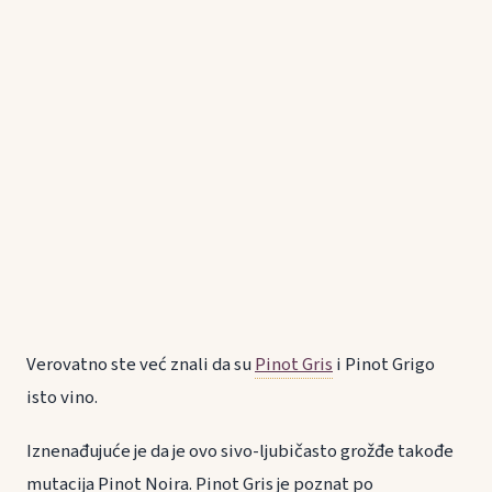
Verovatno ste već znali da su
Pinot Gris
i Pinot Grigo
isto vino.
Iznenađujuće je da je ovo sivo-ljubičasto grožđe takođe
mutacija Pinot Noira. Pinot Gris je poznat po