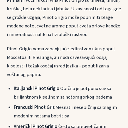
Primarni voćni ukusi vina Pinot Grigio su limeta, limun,
kruška, bela nektarina i jabuka. U zavisnosti od toga gde
se grožđe uzgaja, Pinot Grigio može poprimiti blage
medene note, cvetne arome poput cveta orlove kandže
i mineralnost nalik na fiziološki rastvor.
Pinot Grigio nema zapanjujuće jedinstven ukus poput
Moscatoa ili Rieslinga, ali nudi osvežavajući odsjaj
kiselosti i težak osećaj usred jezika – poput lizanja
voštanog papira.
Italijanski Pinot Grigio
Obično je potpuno suv sa
briljantnom kiselinom sa notom gorkog badema
Francuski Pinot Gris
Mesnat i nesebičniji sa blagim
medenim notama botritisa
Američki Pinot Grigio
Često sa preuveličanim