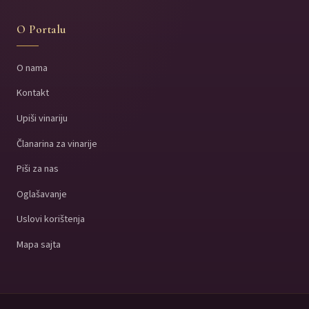
O Portalu
O nama
Kontakt
Upiši vinariju
Članarina za vinarije
Piši za nas
Oglašavanje
Uslovi korištenja
Mapa sajta