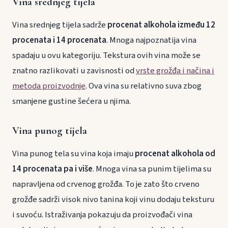
Vina srednjeg tijela
Vina srednjeg tijela sadrže
procenat alkohola između 12
procenata i 14 procenata
. Mnoga najpoznatija vina
spadaju u ovu kategoriju. Tekstura ovih vina može se
znatno razlikovati u zavisnosti od
vrste grožđa i načina i
metoda proizvodnje
. Ova vina su relativno suva zbog
smanjene gustine šećera u njima.
Vina punog tijela
Vina punog tela su vina koja imaju
procenat alkohola od
14 procenata pa i više
. Mnoga vina sa punim tijelima su
napravljena od crvenog grožđa. To je zato što crveno
grožđe sadrži visok nivo tanina koji vinu dodaju teksturu
i suvoću. Istraživanja pokazuju da proizvođači vina