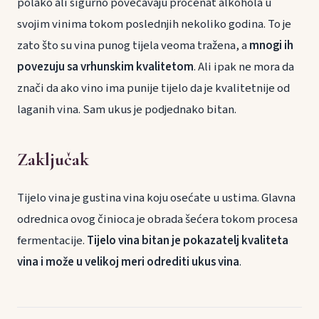
polako ali sigurno povećavaju procenat alkohola u
svojim vinima tokom poslednjih nekoliko godina. To je
zato što su vina punog tijela veoma tražena, a
mnogi ih
povezuju sa vrhunskim kvalitetom
. Ali ipak ne mora da
znači da ako vino ima punije tijelo da je kvalitetnije od
laganih vina. Sam ukus je podjednako bitan.
Zaključak
Tijelo vina je gustina vina koju osećate u ustima. Glavna
odrednica ovog činioca je obrada šećera tokom procesa
fermentacije.
Tijelo vina bitan je pokazatelj kvaliteta
vina i može u velikoj meri odrediti ukus vina
.