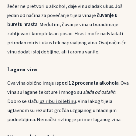
šećer ne pretvori u alkohol, daje vinu sladak ukus. Još
jedan od načina za povećanje tijela vina je
čuvanje u
buretu hrasta
. Međutim, čuvanje vina u buradima je
zahtjevan i kompleksan posao. Hrast može nadvladati
prirodan miris i ukus tek napravljnog vina. Ovaj način će
vinu dodati sloj debljine, ali i aromu vanile.
Lagana vina
Ova vina obično imaju
ispod 12 procenata alkohola
. Ova
vina su lagane teksture i mnogo su
slađa od ostalih
.
Dobro se slažu
uz ribu i piletinu
. Vina lakog tijela
uglavnom su rezultat grožđa uzgajanog u hladnijim
podnebljima. Nemački rizling je primer laganog vina.