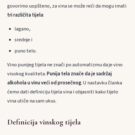
govorimo uopšteno, za vina se može reći da mogu imati
tri različita tijela
:
lagano,
srednje i
puno telo.
Vino punijeg tijela ne znači po automatizmu da je vino
visokog kvaliteta.
Punija tela znače da je sadržaj
alkohola u vinu veći od prosečnog
. U nastavku članka
ćemo dati definiciju tijela vina i objasniti kako tijelo
vina utiče na sam ukus.
Definicija vinskog tijela