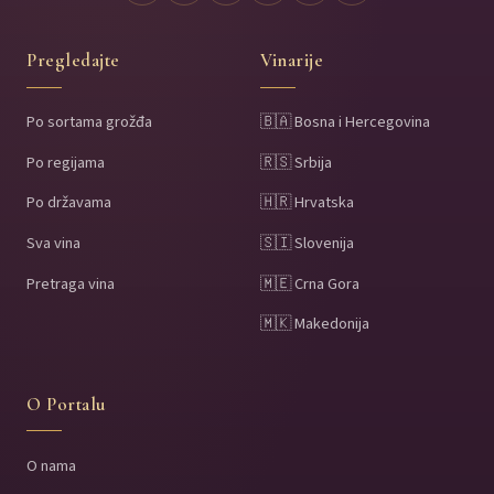
Pregledajte
Vinarije
Po sortama grožđa
🇧🇦 Bosna i Hercegovina
Po regijama
🇷🇸 Srbija
Po državama
🇭🇷 Hrvatska
Sva vina
🇸🇮 Slovenija
Pretraga vina
🇲🇪 Crna Gora
🇲🇰 Makedonija
O Portalu
O nama